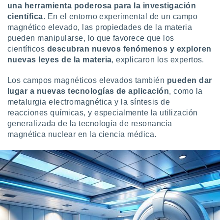
una herramienta poderosa para la investigación
 botón
.
científica
. En el entorno experimental de un campo
magnético elevado, las propiedades de la materia
pueden manipularse, lo que favorece que los
nto,
científicos
descubran nuevos fenómenos y exploren
cios
nuevas leyes de la materia
, explicaron los expertos.
kies,
ores únicos
Los campos magnéticos elevados también
pueden dar
as similares
lugar a nuevas tecnologías de aplicación
, como la
nar,
metalurgia electromagnética y la síntesis de
rocesar
reacciones químicas, y especialmente la utilización
onales como
generalizada de la tecnología de resonancia
 este sitio
recciones IP
magnética nuclear en la ciencia médica.
ficadores de
 posible
s
 traten tus
nales en
 interés
go a lo que
nerte. Para
retirar su