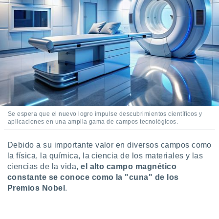
ento u
 de datos
er momento
ic en
o en
 Cookies
en
eb.
y
socios
Se espera que el nuevo logro impulse descubrimientos científicos y
el
aplicaciones en una amplia gama de campos tecnológicos.
to de
Debido a su importante valor en diversos campos como
la física, la química, la ciencia de los materiales y las
la
ciencias de la vida,
el alto campo magnético
 en un
constante se conoce como la "cuna" de los
 y/o acceder
Premios Nobel
.
 de datos
ara
 anuncios
ar perfiles