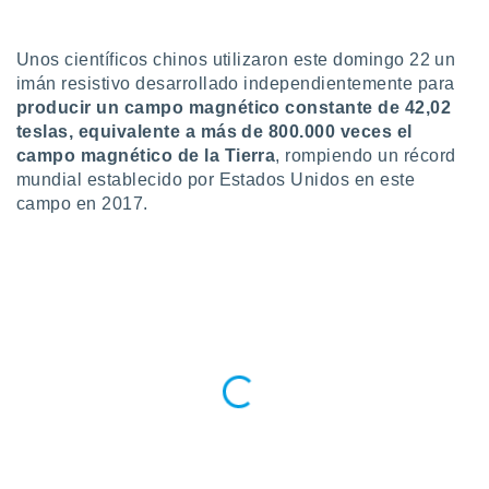
do en
 mismo.
Unos científicos chinos utilizaron este domingo 22 un
sultar más
imán resistivo desarrollado independientemente para
 en nuestra
producir un campo magnético constante de 42,02
 Cookies
y
teslas, equivalente a más de 800.000 veces el
ualquier
campo magnético de la Tierra
, rompiendo un récord
ento
mundial establecido por Estados Unidos en este
 botón
campo en 2017.
ación de
kies
 disponible
e nuestra
.
IVAMENTE,
as
 a cookies
 no aceptar
ón de