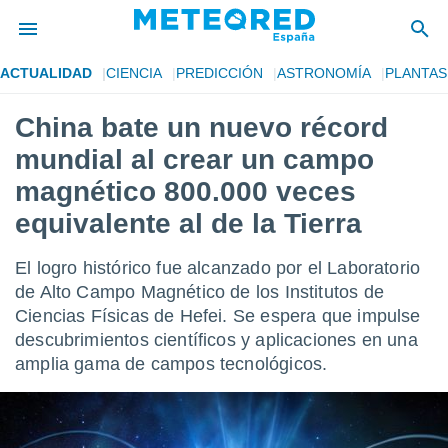
ACTUALIDAD
CIENCIA
PREDICCIÓN
ASTRONOMÍA
PLANTAS
privacidad
China bate un nuevo récord
o de
tiempo.com)
mundial al crear un campo
borado por
es para
magnético 800.000 veces
ue la
equivalente al de la Tierra
 que se
e calidad.
eder a este
El logro histórico fue alcanzado por el Laboratorio
ediante las
de Alto Campo Magnético de los Institutos de
opciones:
Ciencias Físicas de Hefei. Se espera que impulse
ookies y
descubrimientos científicos y aplicaciones en una
e forma
amplia gama de campos tecnológicos.
d digital
ada, basada
mación