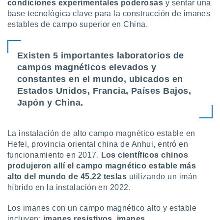
 seleccionar
condiciones experimentales poderosas
y sentar una
o.
base tecnológica clave para la construcción de imanes
estables de campo superior en China.
calización
precisa e
ión mediante
Existen 5 importantes laboratorios de
, publicidad
campos magnéticos elevados y
constantes en el mundo, ubicados en
dos,
Estados Unidos, Francia, Países Bajos,
 publicidad
,
Japón y China.
ón de
 desarrollo
s.
La instalación de alto campo magnético estable en
tros 1199
Hefei, provincia oriental china de Anhui, entró en
ios
funcionamiento en 2017.
Los científicos chinos
produjeron allí el campo magnético estable más
alto del mundo de 45,22 teslas
utilizando un imán
híbrido en la instalación en 2022.
Los imanes con un campo magnético alto y estable
incluyen:
imanes resistivos, imanes