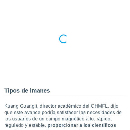
idad
a, utilizar
a
 la
da, crear un
personalizar
o, uso de
a la
e contenido
do, medir el
 de la
medir el
 del
 comprender
 través de
Tipos de imanes
s o a través
nación de
edentes de
Kuang Guangli, director académico del CHMFL, dijo
fuentes,
que este avance podría satisfacer las necesidades de
y mejora de
los usuarios de un campo magnético alto, rápido,
os, uso de
ados con el
regulado y estable,
proporcionar a los científicos