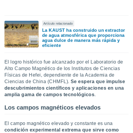
uedes
uestro sitio
.com. En
te
Artículo relacionado
 de que
talarán
La KAUST ha construido un extractor
de agua atmosférica que proporciona
e sean
agua dulce de manera más rápida y
para
eficiente
a
por el sitio
o se
El logro histórico fue alcanzado por el Laboratorio de
cookies para
Alto Campo Magnético de los Institutos de Ciencias
Físicas de Hefei, dependiente de la Academia de
nto ni para
licidad o
Ciencias de China (CHMFL).
Se espera que impulse
descubrimientos científicos y aplicaciones en una
ado, aunque
amplia gama de campos tecnológicos
.
sualizar
general no
Los campos magnéticos elevados
ada. Puedes
 instalación
y acceder a
El campo magnético elevado y constante es una
io web a
condición experimental extrema que sirve como
ste abono