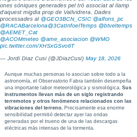
 botón
ones sóniques generades pel tró associat al llamp
.
d'aquest migdia prop de Vallvidrera. Dades
processades al
@GEO3BCN_CSIC
@alfons_pc
@RACABarcelona
@3CatInfoelTemps
@btveltemps
nto,
@AEMET_Cat
cios
@ACOMmeteo
@ame_asociacion
@WMO
kies,
pic.twitter.com/XHSxGSvo6T
ores únicos
as similares
— Jordi Diaz Cusi (@JDiazCusi)
May 18, 2026
nar,
rocesar
onales como
Aunque muchas personas lo asocian sobre todo a la
 este sitio
astronomía, el Observatorio Fabra también desempeña
recciones IP
una importante labor meteorológica y sismológica.
Sus
ficadores de
instrumentos llevan más de un siglo registrando
 posible
s
terremotos y otros fenómenos relacionados con las
 traten tus
vibraciones del terreno.
Precisamente esa enorme
nales en
sensibilidad permitió detectar ayer las ondas
 interés
generadas por el trueno de una de las descargas
go a lo que
eléctricas más intensas de la tormenta.
nerte. Para
retirar su