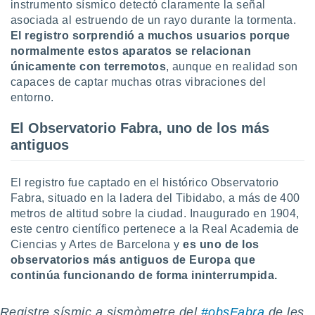
uedes
instrumento sísmico detectó claramente la señal
uestro sitio
asociada al estruendo de un rayo durante la tormenta.
.com. En
El registro sorprendió a muchos usuarios porque
te
normalmente estos aparatos se relacionan
 de que
únicamente con terremotos
, aunque en realidad son
talarán
capaces de captar muchas otras vibraciones del
e sean
entorno.
para
a
por el sitio
El Observatorio Fabra, uno de los más
o se
antiguos
cookies para
nto ni para
El registro fue captado en el histórico Observatorio
licidad o
Fabra, situado en la ladera del Tibidabo, a más de 400
metros de altitud sobre la ciudad. Inaugurado en 1904,
ado, aunque
este centro científico pertenece a la Real Academia de
sualizar
Ciencias y Artes de Barcelona y
es uno de los
general no
ada. Puedes
observatorios más antiguos de Europa que
 instalación
continúa funcionando de forma ininterrumpida.
y acceder a
io web a
Registre sísmic a sismòmetre del
#obsFabra
de les
ste abono