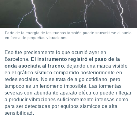
 seleccionar
o.
calización
precisa e
ión mediante
Parte de la energía de los truenos también puede transmitirse al suelo
en forma de pequeñas vibraciones
, publicidad
dos,
Eso fue precisamente lo que ocurrió ayer en
 publicidad
Barcelona.
El instrumento registró el paso de la
,
onda asociada al trueno
, dejando una marca visible
ón de
en el gráfico sísmico compartido posteriormente en
 desarrollo
redes sociales. No se trata de algo cotidiano, pero
s.
tampoco es un fenómeno imposible. Las tormentas
tros 1199
severas con abundante aparato eléctrico pueden llegar
ios
a producir vibraciones suficientemente intensas como
para ser detectadas por equipos sísmicos de alta
sensibilidad.