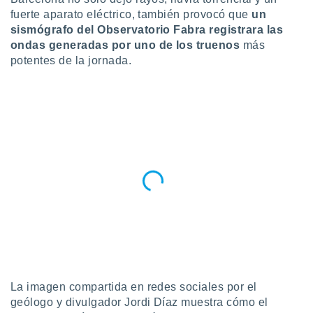
fuerte aparato eléctrico, también provocó que
un
do en
sismógrafo del Observatorio Fabra registrara las
 mismo.
sultar más
ondas generadas por uno de los truenos
más
 en nuestra
potentes de la jornada.
 Cookies
y
ualquier
ento
 botón
ación de
kies
 disponible
e nuestra
.
IVAMENTE,
as
 a cookies
La imagen compartida en redes sociales por el
 no aceptar
geólogo y divulgador Jordi Díaz muestra cómo el
ón de