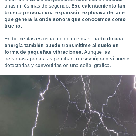
idad
unas milésimas de segundo.
Ese calentamiento tan
a, utilizar
brusco provoca una expansión explosiva del aire
a
que genera la onda sonora que conocemos como
 la
trueno.
da, crear un
personalizar
En tormentas especialmente intensas,
parte de esa
o, uso de
energía también puede transmitirse al suelo en
a la
forma de pequeñas vibraciones
. Aunque las
e contenido
personas apenas las perciban, un sismógrafo sí puede
do, medir el
detectarlas y convertirlas en una señal gráfica.
 de la
medir el
 del
 comprender
 través de
s o a través
nación de
edentes de
fuentes,
y mejora de
os, uso de
ados con el