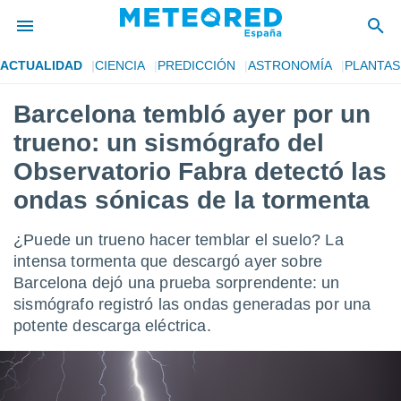
ACTUALIDAD
CIENCIA
PREDICCIÓN
ASTRONOMÍA
PLANTAS
privacidad
Barcelona tembló ayer por un
o de
tiempo.com)
trueno: un sismógrafo del
borado por
es para
Observatorio Fabra detectó las
ue la
ondas sónicas de la tormenta
 que se
e calidad.
eder a este
¿Puede un trueno hacer temblar el suelo? La
ediante las
intensa tormenta que descargó ayer sobre
opciones:
Barcelona dejó una prueba sorprendente: un
ookies y
sismógrafo registró las ondas generadas por una
e forma
potente descarga eléctrica.
d digital
ada, basada
mación