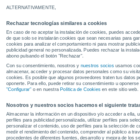
24°
ALTERNATIVAMENTE,
Rechazar tecnologías similares a cookies
Sur
En caso de no aceptar la instalación de cookies, puedes acced
Sensación de 25°
11
-
28 km
de que solo se instalarán cookies que sean necesarias para garan
cookies para analizar el comportamiento ni para mostrar publici
publicidad general no personalizada. Puedes rechazar la instala
abono pulsando el botón "Rechazar".
Tormentas muy fuertes
Dejarán lluvias muy intensas, reventones y
Con su consentimiento, nosotros y
nuestros socios
usamos cooki
pedrisco en las comunidades del norte
almacenar, acceder y procesar datos personales como su visita e
cookies. Es posible que algunos proveedores traten tus datos pe
El Tiempo 1 - 7 días
Por horas
Actualidad
Mapa de
oponerte. Para ello, puede retirar su consentimiento u oponerse
"Configurar"
o en nuestra
Política de Cookies
en este sitio web.
Nosotros y nuestros socios hacemos el siguiente trata
Mañana
Lunes
Hoy
Almacenar la información en un dispositivo y/o acceder a ella, 
9 Ago
10 Ago
8 Ago
perfiles para publicidad personalizada, utilizar perfiles para sele
personalizar el contenido, uso de perfiles para la selección de c
medir el rendimiento del contenido, comprender al público a tra
procedentes de diferentes fuentes, desarrollo y mejora de los se