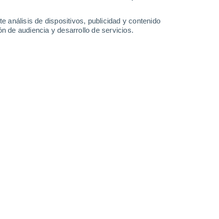
27°
/
13°
30°
/
14°
33°
/
16°
32°
/
17°
e análisis de dispositivos, publicidad y contenido
n de audiencia y desarrollo de servicios.
-
34
km/h
18
-
35
km/h
15
-
35
km/h
13
-
30
km/h
de agosto
s
Suroeste
2 Bajo
°
15
-
31 km/h
FPS:
no
nuboso
Sur
1 Bajo
°
14
-
30 km/h
FPS:
no
s
Sur
0 Bajo
°
11
-
28 km/h
FPS:
no
s
Sur
0 Bajo
°
10
-
20 km/h
FPS:
no