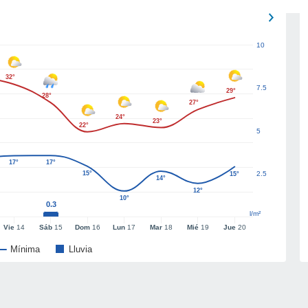
10
32°
7.5
29°
28°
27°
24°
23°
22°
5
17°
17°
15°
2.5
15°
14°
12°
10°
0.3
l/m²
Vie
14
Sáb
15
Dom
16
Lun
17
Mar
18
Mié
19
Jue
20
Mínima
Lluvia