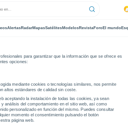
deos
Alertas
Radar
Mapas
Satélites
Modelos
Revista
Foro
El mundo
Esq
ofesionales para garantizar que la información que se ofrece es
entes opciones:
rth Wheatley
ecogida mediante cookies o tecnologías similares, nos permite
on altos estándares de calidad sin coste.
eatley
eb aceptando la instalación de todas las cookies, ya sean
 y análisis del comportamiento en el sitio web, así como
...
ntenido personalizado en función del mismo. Puedes consultar
alquier momento el consentimiento pulsando el botón
Por horas
uestra página web.
Cielos cubiertos en las próximas
horas