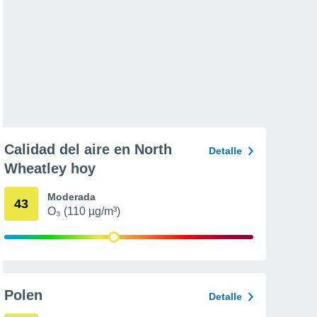
Calidad del aire en North
Detalle
Wheatley hoy
Moderada
43
O₃ (110 µg/m³)
Polen
Detalle