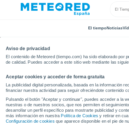
El tiempo
Noticias
Ví
Aviso de privacidad
El contenido de Meteored (tiempo.com) ha sido elaborado por pr
de calidad. Puedes acceder a este sitio web mediante las sigui
Aceptar cookies y acceder de forma gratuita
Inicio
Reino Unido
Tierras Medias Orientales
No
La publicidad digital personalizada, basada en la información r
financiar nuestra actividad para seguir ofreciéndote contenido c
El Tiempo en North Wh
Pulsando el botón "Aceptar y continuar", puedes acceder a la w
nuestras o de nuestros socios, que nos permiten el seguimiento
18:47
Sábado
desarrollar un perfil específico para mostrarte publicidad y co
más información en nuestra
Política de Cookies
y retirar en cu
Configuración de cookies
que aparece disponible en el pie de n
Nubes y claros