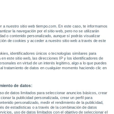
er a nuestro sitio web tiempo.com. En este caso, te informamos
/h
tizar la navegación por el sitio web, pero no se utilizarán
dad o contenido personalizado, aunque sí podrás visualizar
ción de cookies y acceder a nuestro sitio web a través de este
es, identificadores únicos o tecnologías similares para
n este sitio web, las direcciones IP y los identificadores de
rsonales en virtud de un interés legítimo, algo a lo que puedes
 lluvia
Radar de lluvia
Satélites
Modelos
 al tratamiento de datos en cualquier momento haciendo clic en
miento de datos:
Martes
Miércoles
Jueves
Viernes
uso de datos limitados para seleccionar anuncios básicos, crear
11 Ago
12 Ago
13 Ago
14 Ago
ccionar la publicidad personalizada, crear un perfil para
ontenido personalizado, medir el rendimiento de la publicidad,
vés de estadísticas o a través de la combinación de datos
rvicios, uso de datos limitados con el objetivo de seleccionar el