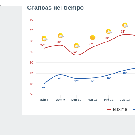
Gráficas del tiempo
40
35
33°
30°
30
28°
27°
27°
25
24°
20
15
16°
14°
14°
13°
13°
10
10°
°C
Sáb
8
Dom
9
Lun
10
Mar
11
Mié
12
Jue
13
Máxima