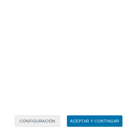
Calendario lunar
Lun
Mar
Mié
Jue
Vie
Sáb
Dom
8
9
10
11
12
13
14
15
16
17
18
19
20
21
CONFIGURACIÓN
ACEPTAR Y CONTINUAR