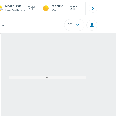
North Wheatley
Madrid
Barcelona
24°
35°
East Midlands
Madrid
Barcelona
°C
uí