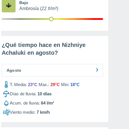
Bajo
Ambrosía (22 #/m³)
¿Qué tiempo hace en Nizhniye
Achaluki en
agosto
?
Agosto
T. Media:
23°C
Max.:
29°C
Min:
18°C
Días de lluvia:
10
días
Acum. de lluvia:
64 l/m²
Viento medio:
7 km/h