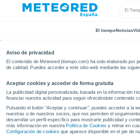
El tiempo
Noticias
Ví
Aviso de privacidad
El contenido de Meteored (tiempo.com) ha sido elaborado por pr
de calidad. Puedes acceder a este sitio web mediante las sigui
Aceptar cookies y acceder de forma gratuita
Inicio
Rusia
Ingusetia
Nizhniye Achaluki
La publicidad digital personalizada, basada en la información r
financiar nuestra actividad para seguir ofreciéndote contenido c
El Tiempo en Nizhniye 
Pulsando el botón "Aceptar y continuar", puedes acceder a la w
nuestras o de nuestros socios, que nos permiten el seguimiento
16:44
Sábado
desarrollar un perfil específico para mostrarte publicidad y co
más información en nuestra
Política de Cookies
y retirar en cu
Configuración de cookies
que aparece disponible en el pie de n
Nubes y claros