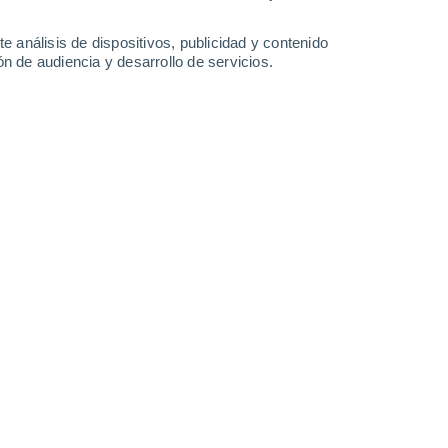
2.3 l/m²
28°
/
20°
30°
/
18°
32°
/
19°
28°
/
19°
e análisis de dispositivos, publicidad y contenido
n de audiencia y desarrollo de servicios.
-
32
km/h
11
-
30
km/h
10
-
22
km/h
11
-
31
km/h
8 de agosto
s
Este
1 Bajo
3°
9
-
22 km/h
FPS:
no
s
Este
0 Bajo
2°
8
-
20 km/h
FPS:
no
s
Sureste
0 Bajo
0°
3
-
16 km/h
FPS:
no
ado
Suroeste
0 Bajo
8°
1
-
6 km/h
FPS:
no