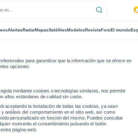
deos
Alertas
Radar
Mapas
Satélites
Modelos
Revista
Foro
El mundo
Esq
ofesionales para garantizar que la información que se ofrece es
entes opciones:
ecogida mediante cookies o tecnologías similares, nos permite
on altos estándares de calidad sin coste.
Achaluki
eb aceptando la instalación de todas las cookies, ya sean
 y análisis del comportamiento en el sitio web, así como
...
ntenido personalizado en función del mismo. Puedes consultar
alquier momento el consentimiento pulsando el botón
Por horas
uestra página web.
Intervalos nubosos en las
próximas horas