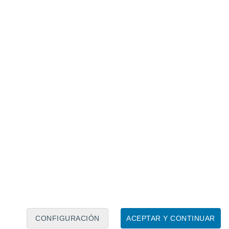
Calendario lunar
Lun
Mar
Mié
Jue
Vie
Sáb
Dom
8
9
10
11
12
13
14
15
16
17
18
19
20
21
CONFIGURACIÓN
ACEPTAR Y CONTINUAR