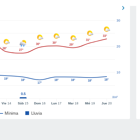
30
33°
31°
30°
30°
29°
20
28°
27°
10
19°
18°
18°
18°
18°
18°
17°
0.5
l/m²
Vie
14
Sáb
15
Dom
16
Lun
17
Mar
18
Mié
19
Jue
20
Mínima
Lluvia