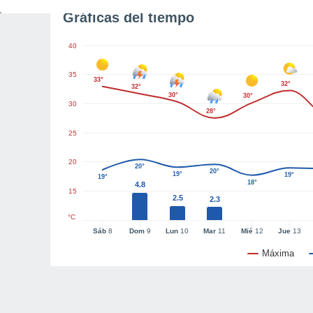
Gráficas del tiempo
40
35
33°
32°
32°
30°
30°
30
28°
25
20
20°
20°
19°
19°
19°
18°
4.8
15
2.5
2.3
°C
Sáb
8
Dom
9
Lun
10
Mar
11
Mié
12
Jue
13
Máxima