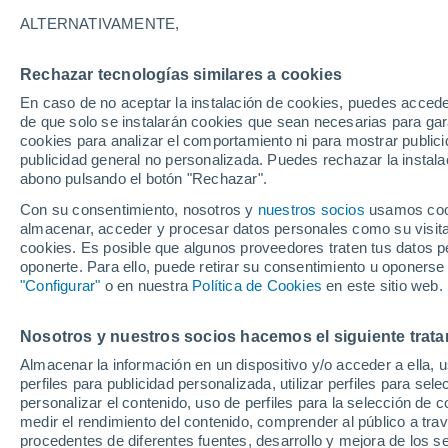
32°
ALTERNATIVAMENTE,
Rechazar tecnologías similares a cookies
Este
En caso de no aceptar la instalación de cookies, puedes acced
Sensación de 33°
9
-
22 km/
de que solo se instalarán cookies que sean necesarias para garan
cookies para analizar el comportamiento ni para mostrar publici
publicidad general no personalizada. Puedes rechazar la instala
abono pulsando el botón "Rechazar".
Tormentas muy fuertes
Dejarán lluvias muy intensas, reventones y
Con su consentimiento, nosotros y
nuestros socios
usamos cooki
pedrisco en las comunidades del norte
almacenar, acceder y procesar datos personales como su visita e
cookies. Es posible que algunos proveedores traten tus datos pe
El Tiempo 1 - 7 días
Por horas
Actualidad
Mapa d
oponerte. Para ello, puede retirar su consentimiento u oponerse
"Configurar"
o en nuestra
Política de Cookies
en este sitio web.
Nosotros y nuestros socios hacemos el siguiente trata
Mañana
Lunes
Hoy
Almacenar la información en un dispositivo y/o acceder a ella, 
9 Ago
10 Ago
8 Ago
perfiles para publicidad personalizada, utilizar perfiles para sele
personalizar el contenido, uso de perfiles para la selección de c
medir el rendimiento del contenido, comprender al público a tra
procedentes de diferentes fuentes, desarrollo y mejora de los se
80%
80%