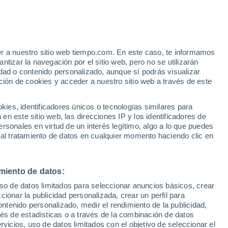
Riesgo de tormentas
Mañana por la tarde
er a nuestro sitio web tiempo.com. En este caso, te informamos
h
tizar la navegación por el sitio web, pero no se utilizarán
dad o contenido personalizado, aunque sí podrás visualizar
ción de cookies y acceder a nuestro sitio web a través de este
es, identificadores únicos o tecnologías similares para
n este sitio web, las direcciones IP y los identificadores de
rsonales en virtud de un interés legítimo, algo a lo que puedes
e nubosidad
Radar de lluvia
Satélites
Modelos
 al tratamiento de datos en cualquier momento haciendo clic en
miento de datos:
Martes
Miércoles
Jueves
Viernes
uso de datos limitados para seleccionar anuncios básicos, crear
11 Ago
12 Ago
13 Ago
14 Ago
ccionar la publicidad personalizada, crear un perfil para
ontenido personalizado, medir el rendimiento de la publicidad,
vés de estadísticas o a través de la combinación de datos
rvicios, uso de datos limitados con el objetivo de seleccionar el
90%