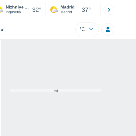
Nizhniye Achaluki
Madrid
Barcelona
32°
37°
Ingusetia
Madrid
Barcelona
°C
uí