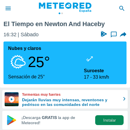
Haceby
El Tiempo en Newton And Haceby
privacidad
16:32
Sábado
...
o de
tiempo.com)
borado por
Nubes y claros
es para
25°
ue la
 que se
e calidad.
Suroeste
eder a este
Sensación de 25°
17
33 km/h
ediante las
opciones:
Tormentas muy fuertes
ookies y
Dejarán lluvias muy intensas, reventones y
e forma
pedrisco en las comunidades del norte
d digital
¡Descarga
GRATIS
la app de
Instalar
ada, basada
Meteored!
mación