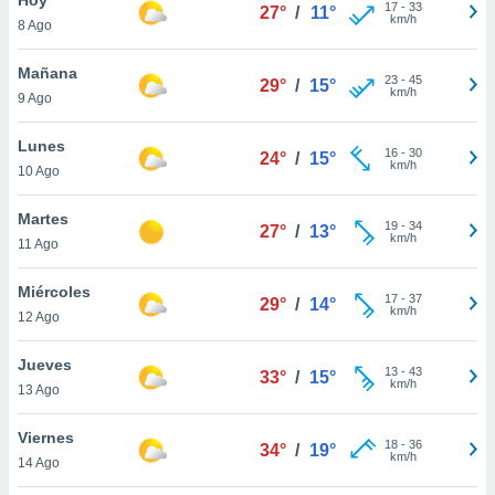
17
-
33
27°
/
11°
km/h
8 Ago
do en
 mismo.
sultar más
Mañana
23
-
45
29°
/
15°
 en nuestra
km/h
9 Ago
 Cookies
y
ualquier
Lunes
16
-
30
24°
/
15°
km/h
10 Ago
ento
 botón
ación de
Martes
19
-
34
27°
/
13°
kies
km/h
11 Ago
 disponible
e nuestra
Miércoles
17
-
37
.
29°
/
14°
km/h
12 Ago
IVAMENTE,
Jueves
13
-
43
33°
/
15°
km/h
13 Ago
as
 a cookies
Viernes
18
-
36
34°
/
19°
km/h
 no aceptar
14 Ago
ón de