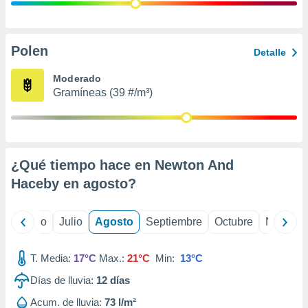
 seleccionar
o.
calización
precisa e
Polen
Detalle
ión mediante
Moderado
, publicidad
Gramíneas (39 #/m³)
dos,
 publicidad
,
ón de
¿Qué tiempo hace en Newton And
 desarrollo
s.
Haceby en
agosto
?
tros 1199
ios
yo
Junio
Julio
Agosto
Septiembre
Octubre
Noviemb
T. Media:
17°C
Max.:
21°C
Min:
13°C
Días de lluvia:
12
días
Acum. de lluvia:
73 l/m²