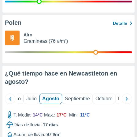
 seleccionar
o.
calización
precisa e
Polen
Detalle
ión mediante
Alto
, publicidad
Gramíneas (76 #/m³)
dos,
 publicidad
,
ón de
¿Qué tiempo hace en Newcastleton en
 desarrollo
s.
agosto
?
tros 1199
ios
yo
Junio
Julio
Agosto
Septiembre
Octubre
Noviemb
T. Media:
14°C
Max.:
17°C
Min:
11°C
Días de lluvia:
17
días
Acum. de lluvia:
97 l/m²