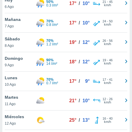
50%
21
-
45
17°
/
10°
0.3 l/m²
km/h
6 Ago
do en
 mismo.
sultar más
Mañana
70%
24
-
50
17°
/
10°
 en nuestra
0.8 l/m²
km/h
7 Ago
 Cookies
y
ualquier
Sábado
70%
26
-
56
19°
/
12°
1.2 l/m²
km/h
8 Ago
ento
 botón
ación de
Domingo
90%
19
-
46
18°
/
12°
kies
14 l/m²
km/h
9 Ago
 disponible
e nuestra
Lunes
70%
17
-
41
.
17°
/
9°
0.7 l/m²
km/h
10 Ago
IVAMENTE,
Martes
12
-
26
21°
/
10°
km/h
11 Ago
as
 a cookies
Miércoles
16
-
40
25°
/
13°
km/h
 no aceptar
12 Ago
ón de