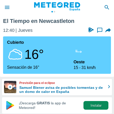
El Tiempo en Newcastleton
privacidad
12:40
Jueves
...
o de
tiempo.com)
borado por
Cubierto
es para
16°
ue la
 que se
e calidad.
Oeste
eder a este
Sensación de 16°
15
31 km/h
ediante las
opciones:
Previsión para el eclipse
ookies y
Samuel Biener avisa de posibles tormentas y de
e forma
un domo de calor en España
d digital
¡Descarga
GRATIS
la app de
Instalar
ada, basada
Meteored!
mación