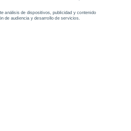
2 l/m²
33°
/
18°
35°
/
19°
36°
/
20°
35°
/
21°
e análisis de dispositivos, publicidad y contenido
n de audiencia y desarrollo de servicios.
-
30
km/h
8
-
24
km/h
5
-
22
km/h
6
-
37
km/h
agosto
Suroeste
6 Alto
6
-
20 km/h
FPS:
15-25
Suroeste
7 Alto
9
-
25 km/h
FPS:
15-25
Oeste
7 Alto
10
-
28 km/h
FPS:
15-25
Oeste
6 Alto
13
-
35 km/h
FPS:
15-25