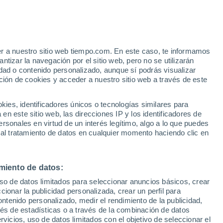
er a nuestro sitio web tiempo.com. En este caso, te informamos
tizar la navegación por el sitio web, pero no se utilizarán
dad o contenido personalizado, aunque sí podrás visualizar
ción de cookies y acceder a nuestro sitio web a través de este
es, identificadores únicos o tecnologías similares para
n este sitio web, las direcciones IP y los identificadores de
rsonales en virtud de un interés legítimo, algo a lo que puedes
 lluvia
Radar de lluvia
Satélites
Modelos
 al tratamiento de datos en cualquier momento haciendo clic en
miento de datos:
iércoles
Jueves
Viernes
Sábado
uso de datos limitados para seleccionar anuncios básicos, crear
12 Ago
13 Ago
14 Ago
15 Ago
ccionar la publicidad personalizada, crear un perfil para
ontenido personalizado, medir el rendimiento de la publicidad,
vés de estadísticas o a través de la combinación de datos
rvicios, uso de datos limitados con el objetivo de seleccionar el
50%