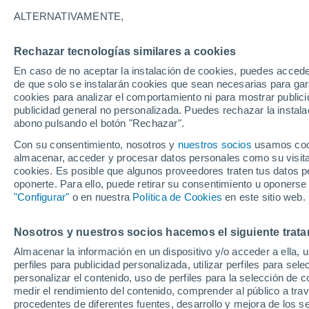
32°
ALTERNATIVAMENTE,
Rechazar tecnologías similares a cookies
UV
6 Alto
En caso de no aceptar la instalación de cookies, puedes acced
Sensación de 30°
FPS
15-25
de que solo se instalarán cookies que sean necesarias para garan
cookies para analizar el comportamiento ni para mostrar publici
publicidad general no personalizada. Puedes rechazar la instala
abono pulsando el botón "Rechazar".
Calor extremo y tormentas
Se avecinan siete días de calor extremo que
Con su consentimiento, nosotros y
nuestros socios
usamos cooki
derivará en tormentas fuertes
almacenar, acceder y procesar datos personales como su visita e
cookies. Es posible que algunos proveedores traten tus datos pe
El Tiempo 1 - 7 días
Por horas
Actualidad
Mapa de
oponerte. Para ello, puede retirar su consentimiento u oponerse
"Configurar"
o en nuestra
Política de Cookies
en este sitio web.
Nosotros y nuestros socios hacemos el siguiente trata
Mañana
Martes
M
Hoy
Almacenar la información en un dispositivo y/o acceder a ella, 
10 Ago
11 Ago
9 Ago
perfiles para publicidad personalizada, utilizar perfiles para sele
personalizar el contenido, uso de perfiles para la selección de c
medir el rendimiento del contenido, comprender al público a tra
procedentes de diferentes fuentes, desarrollo y mejora de los se
70%
30%