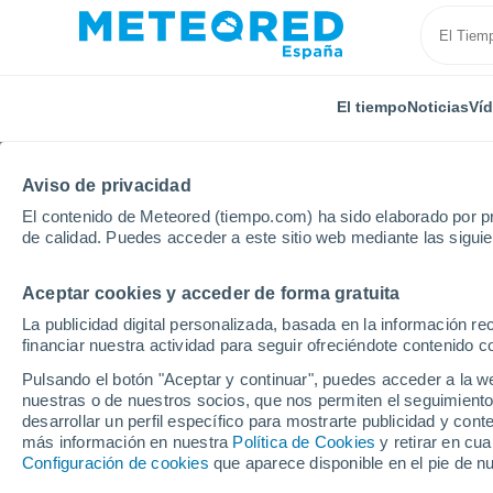
El tiempo
Noticias
Ví
Aviso de privacidad
El contenido de Meteored (tiempo.com) ha sido elaborado por pr
de calidad. Puedes acceder a este sitio web mediante las sigui
Aceptar cookies y acceder de forma gratuita
Inicio
Suiza
Soleura
Nennigkofen
La publicidad digital personalizada, basada en la información r
financiar nuestra actividad para seguir ofreciéndote contenido c
El Tiempo en Nennigko
Pulsando el botón "Aceptar y continuar", puedes acceder a la w
nuestras o de nuestros socios, que nos permiten el seguimiento
12:15
Domingo
desarrollar un perfil específico para mostrarte publicidad y co
más información en nuestra
Política de Cookies
y retirar en cu
Configuración de cookies
que aparece disponible en el pie de n
Nubes y claros