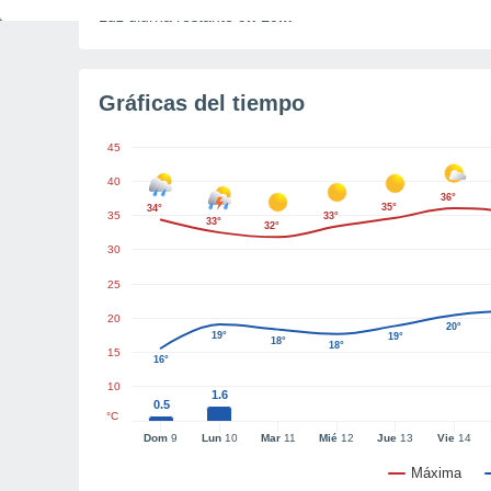
Luz diurna restante
9h 10m
Gráficas del tiempo
45
40
36°
35°
34°
35
33°
33°
32°
30
25
20
20°
19°
19°
18°
18°
15
16°
10
1.6
0.5
°C
Dom
9
Lun
10
Mar
11
Mié
12
Jue
13
Vie
14
Máxima