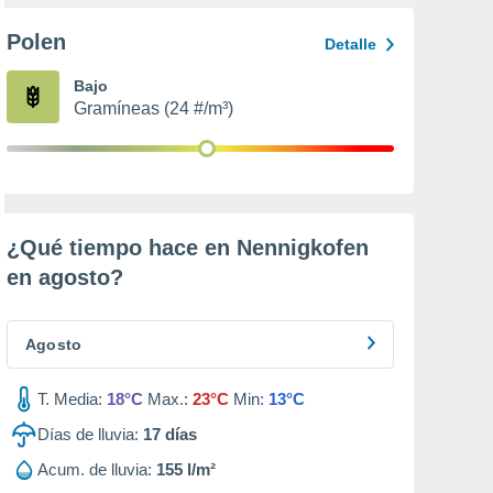
Polen
Detalle
Bajo
Gramíneas (24 #/m³)
¿Qué tiempo hace en Nennigkofen
en
agosto
?
Agosto
T. Media:
18°C
Max.:
23°C
Min:
13°C
Días de lluvia:
17
días
Acum. de lluvia:
155 l/m²