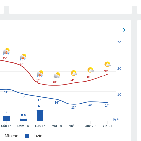
30
35°
32°
20
29°
26°
24°
24°
23°
21°
10
19°
17°
16°
15°
4.3
14°
13°
2
0.9
l/m²
Sáb
15
Dom
16
Lun
17
Mar
18
Mié
19
Jue
20
Vie
21
Mínima
Lluvia