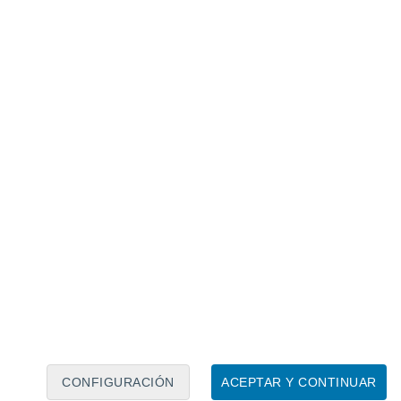
Calendario lunar
Lun
Mar
Mié
Jue
Vie
Sáb
Dom
9
10
11
12
13
14
15
16
17
18
19
20
21
22
CONFIGURACIÓN
ACEPTAR Y CONTINUAR