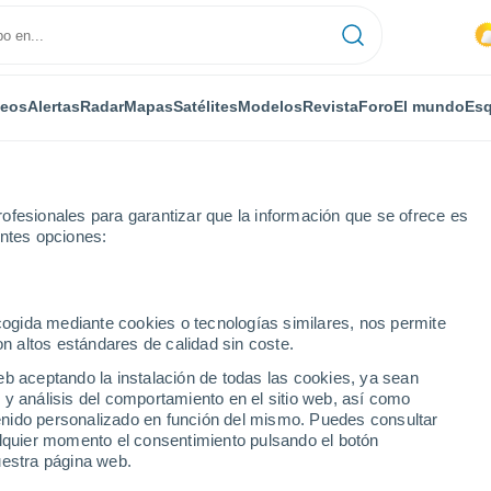
deos
Alertas
Radar
Mapas
Satélites
Modelos
Revista
Foro
El mundo
Esq
ofesionales para garantizar que la información que se ofrece es
entes opciones:
ecogida mediante cookies o tecnologías similares, nos permite
on altos estándares de calidad sin coste.
fen
eb aceptando la instalación de todas las cookies, ya sean
 y análisis del comportamiento en el sitio web, así como
...
ntenido personalizado en función del mismo. Puedes consultar
alquier momento el consentimiento pulsando el botón
Por horas
uestra página web.
Lluvias débiles en las próximas
horas