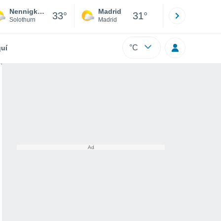
Nennigkofen
Madrid
Barcelona
33°
31°
Solothurn
Madrid
Barcelona
°C
uí