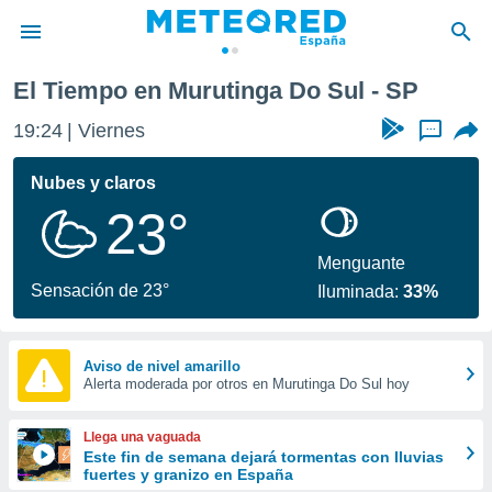
El Tiempo en Murutinga Do Sul - SP
privacidad
19:24
Viernes
...
o de
tiempo.com)
borado por
Nubes y claros
es para
23°
ue la
 que se
e calidad.
Menguante
eder a este
Sensación de 23°
Iluminada:
33%
ediante las
opciones:
ookies y
Aviso de nivel amarillo
Alerta moderada por otros en Murutinga Do Sul hoy
e forma
d digital
Llega una vaguada
ada, basada
Este fin de semana dejará tormentas con lluvias
fuertes y granizo en España
mación