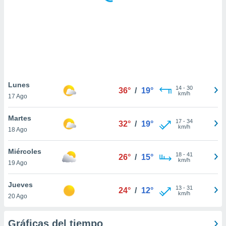
 botón
.
nto,
cios
kies,
ores únicos
Lunes
14
-
30
as similares
36°
/
19°
km/h
17 Ago
nar,
rocesar
Martes
onales como
17
-
34
32°
/
19°
km/h
 este sitio
18 Ago
recciones IP
ficadores de
Miércoles
18
-
41
26°
/
15°
 posible
km/h
19 Ago
s
 traten tus
Jueves
nales en
13
-
31
24°
/
12°
km/h
 interés
20 Ago
go a lo que
nerte. Para
Gráficas del tiempo
retirar su