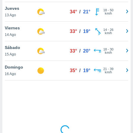
uedes
uestro sitio
Jueves
18
-
50
34°
/
21°
.com. En
km/h
13 Ago
te
 de que
Viernes
talarán
14
-
26
33°
/
19°
km/h
14 Ago
e sean
para
a
Sábado
18
-
30
33°
/
20°
por el sitio
km/h
15 Ago
o se
cookies para
Domingo
21
-
39
35°
/
19°
km/h
16 Ago
nto ni para
licidad o
ado, aunque
sualizar
general no
ada. Puedes
 instalación
y acceder a
io web a
ste abono