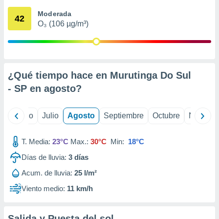
 seleccionar
o.
Moderada
42
O₃ (106 µg/m³)
calización
precisa e
ión mediante
, publicidad
¿Qué tiempo hace en Murutinga Do Sul
dos,
- SP en
agosto
?
 publicidad
,
ón de
yo
Junio
Julio
Agosto
Septiembre
Octubre
Noviemb
 desarrollo
s.
T. Media:
23°C
Max.:
30°C
Min:
18°C
tros 1199
ios
Días de lluvia:
3
días
Acum. de lluvia:
25 l/m²
Viento medio:
11 km/h
Salida y Puesta del sol