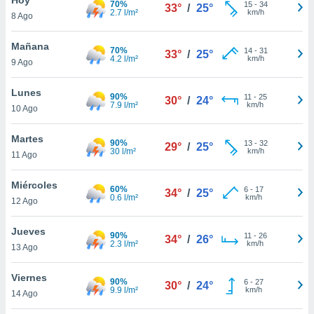
70%
15
-
34
33°
/
25°
2.7 l/m²
km/h
8 Ago
do en
 mismo.
sultar más
Mañana
70%
14
-
31
33°
/
25°
 en nuestra
4.2 l/m²
km/h
9 Ago
 Cookies
y
ualquier
Lunes
90%
11
-
25
30°
/
24°
7.9 l/m²
km/h
10 Ago
ento
 botón
ación de
Martes
90%
13
-
32
29°
/
25°
kies
30 l/m²
km/h
11 Ago
 disponible
e nuestra
Miércoles
60%
6
-
17
.
34°
/
25°
0.6 l/m²
km/h
12 Ago
IVAMENTE,
Jueves
90%
11
-
26
34°
/
26°
2.3 l/m²
km/h
13 Ago
as
 a cookies
Viernes
90%
6
-
27
30°
/
24°
9.9 l/m²
km/h
 no aceptar
14 Ago
ón de