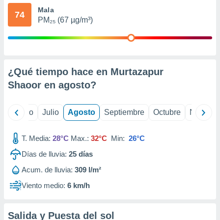
 seleccionar
Mala
o.
74
PM₂₅ (67 µg/m³)
calización
precisa e
ión mediante
, publicidad
¿Qué tiempo hace en Murtazapur
dos,
Shaoor en
agosto
?
 publicidad
,
ón de
yo
Junio
Julio
Agosto
Septiembre
Octubre
Noviemb
 desarrollo
s.
T. Media:
28°C
Max.:
32°C
Min:
26°C
tros 1199
ios
Días de lluvia:
25
días
Acum. de lluvia:
309 l/m²
Viento medio:
6 km/h
Salida y Puesta del sol