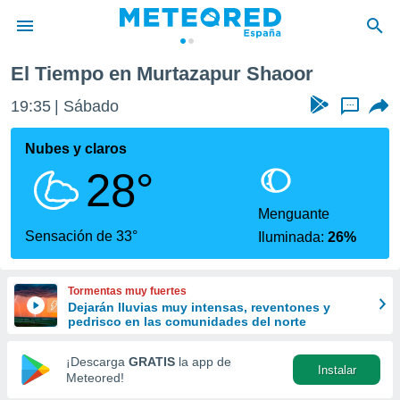
El Tiempo en Murtazapur Shaoor
privacidad
19:35
Sábado
...
o de
tiempo.com)
borado por
Nubes y claros
es para
28°
ue la
 que se
e calidad.
Menguante
eder a este
Sensación de 33°
Iluminada:
26%
ediante las
opciones:
Tormentas muy fuertes
ookies y
Dejarán lluvias muy intensas, reventones y
e forma
pedrisco en las comunidades del norte
d digital
¡Descarga
GRATIS
la app de
Instalar
ada, basada
Meteored!
mación