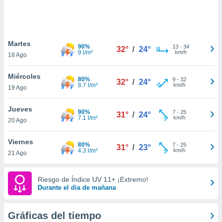
 botón
.
nto,
Martes
90%
13
-
34
32°
/
24°
9 l/m²
km/h
18 Ago
cios
kies,
Miércoles
ores únicos
80%
9
-
32
32°
/
24°
8.7 l/m²
km/h
19 Ago
as similares
nar,
rocesar
Jueves
90%
7
-
25
31°
/
24°
onales como
7.1 l/m²
km/h
20 Ago
 este sitio
recciones IP
Viernes
ficadores de
80%
7
-
25
31°
/
23°
4.3 l/m²
km/h
21 Ago
 posible
s
 traten tus
Riesgo de Índice UV 11+ ¡Extremo!
nales en
Durante el dia de mañana
 interés
go a lo que
nerte. Para
Gráficas del tiempo
retirar su