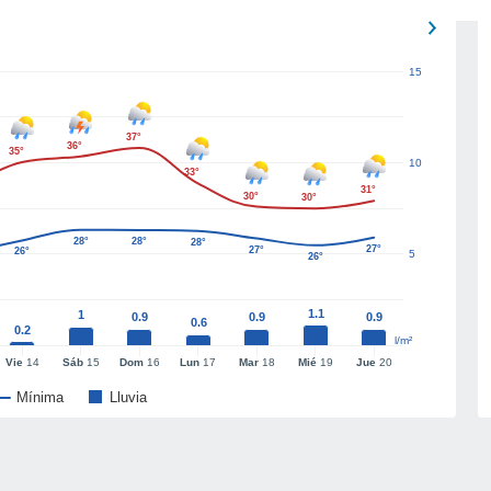
15
37°
36°
35°
10
33°
31°
30°
30°
28°
28°
28°
27°
27°
26°
5
26°
1.1
1
0.9
0.9
0.9
0.6
0.2
l/m²
Vie
14
Sáb
15
Dom
16
Lun
17
Mar
18
Mié
19
Jue
20
Mínima
Lluvia