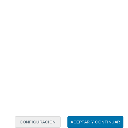
Calendario lunar
Lun
Mar
Mié
Jue
Vie
Sáb
Dom
8
9
10
11
12
13
14
15
16
17
18
19
20
21
CONFIGURACIÓN
ACEPTAR Y CONTINUAR