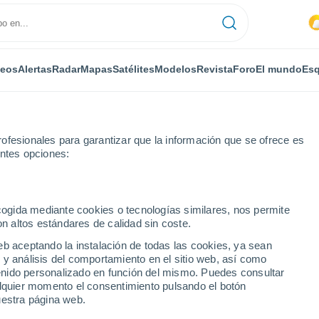
deos
Alertas
Radar
Mapas
Satélites
Modelos
Revista
Foro
El mundo
Esq
ofesionales para garantizar que la información que se ofrece es
entes opciones:
Inlet
ecogida mediante cookies o tecnologías similares, nos permite
on altos estándares de calidad sin coste.
nlet - SC
eb aceptando la instalación de todas las cookies, ya sean
 y análisis del comportamiento en el sitio web, así como
...
ntenido personalizado en función del mismo. Puedes consultar
alquier momento el consentimiento pulsando el botón
Por horas
uestra página web.
Cielos cubiertos en las próximas
horas