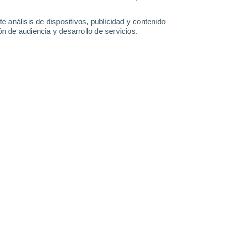
0.2 l/m²
1.3 l/m²
0.2 l/m²
33°
/
24°
34°
/
23°
33°
/
25°
35°
/
26°
e análisis de dispositivos, publicidad y contenido
n de audiencia y desarrollo de servicios.
-
32
km/h
19
-
44
km/h
15
-
32
km/h
19
-
35
km/h
 8 de agosto
Sur
7 Alto
14
-
27 km/h
FPS:
15-25
uboso
Sur
5 Medio
18
-
33 km/h
FPS:
6-10
uboso
Sur
2 Bajo
16
-
35 km/h
FPS:
no
Sur
1 Bajo
13
-
30 km/h
FPS:
no