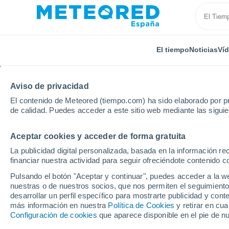
El tiempo
Noticias
Ví
Aviso de privacidad
El contenido de Meteored (tiempo.com) ha sido elaborado por pr
de calidad. Puedes acceder a este sitio web mediante las sigui
Aceptar cookies y acceder de forma gratuita
Inicio
Estados Unidos
Carolina del Sur
Murrells 
La publicidad digital personalizada, basada en la información r
financiar nuestra actividad para seguir ofreciéndote contenido c
El Tiempo en Murrells I
Pulsando el botón "Aceptar y continuar", puedes acceder a la w
nuestras o de nuestros socios, que nos permiten el seguimiento
14:48
Sábado
desarrollar un perfil específico para mostrarte publicidad y co
más información en nuestra
Política de Cookies
y retirar en cu
Configuración de cookies
que aparece disponible en el pie de n
Nubes y claros