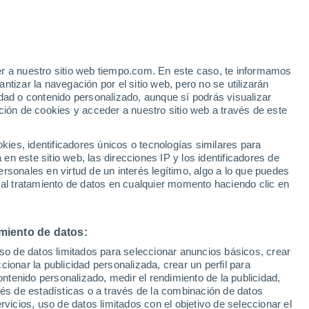
Aviso de nivel amarillo
Alerta moderada por fenómenos
costeros en Murrells Inlet hoy
er a nuestro sitio web tiempo.com. En este caso, te informamos
tizar la navegación por el sitio web, pero no se utilizarán
dad o contenido personalizado, aunque sí podrás visualizar
ción de cookies y acceder a nuestro sitio web a través de este
es, identificadores únicos o tecnologías similares para
n este sitio web, las direcciones IP y los identificadores de
rsonales en virtud de un interés legítimo, algo a lo que puedes
 lluvia
Radar de lluvia
Satélites
Modelos
 al tratamiento de datos en cualquier momento haciendo clic en
miento de datos:
Martes
Miércoles
Jueves
Viernes
uso de datos limitados para seleccionar anuncios básicos, crear
11 Ago
12 Ago
13 Ago
14 Ago
ccionar la publicidad personalizada, crear un perfil para
ontenido personalizado, medir el rendimiento de la publicidad,
vés de estadísticas o a través de la combinación de datos
rvicios, uso de datos limitados con el objetivo de seleccionar el
70%
70%
70%