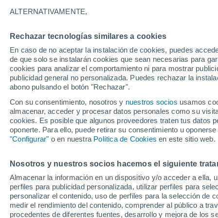
28°
ALTERNATIVAMENTE,
Rechazar tecnologías similares a cookies
UV
7 Alto
En caso de no aceptar la instalación de cookies, puedes acced
Sensación de 31°
FPS
15-25
de que solo se instalarán cookies que sean necesarias para garan
cookies para analizar el comportamiento ni para mostrar publici
publicidad general no personalizada. Puedes rechazar la instala
abono pulsando el botón "Rechazar".
Tormentas muy fuertes
Dejarán lluvias muy intensas, reventones y
Con su consentimiento, nosotros y
nuestros socios
usamos cooki
pedrisco en las comunidades del norte
almacenar, acceder y procesar datos personales como su visita e
cookies. Es posible que algunos proveedores traten tus datos pe
El Tiempo 1 - 7 días
Por horas
Actualidad
Mapa de
oponerte. Para ello, puede retirar su consentimiento u oponerse
"Configurar"
o en nuestra
Política de Cookies
en este sitio web.
Nosotros y nuestros socios hacemos el siguiente trata
Mañana
Lunes
Hoy
Almacenar la información en un dispositivo y/o acceder a ella, 
9 Ago
10 Ago
8 Ago
perfiles para publicidad personalizada, utilizar perfiles para sele
personalizar el contenido, uso de perfiles para la selección de c
medir el rendimiento del contenido, comprender al público a tra
procedentes de diferentes fuentes, desarrollo y mejora de los se
90%
80%
70%