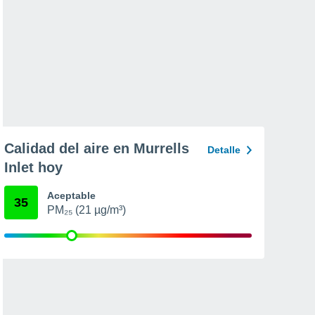
Calidad del aire en Murrells
Detalle
Inlet hoy
Aceptable
35
PM₂₅ (21 µg/m³)