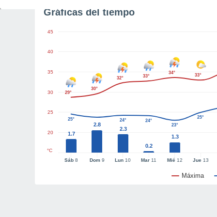
Gráficas del tiempo
45
40
35
34°
33°
33°
32°
30°
30
29°
25
25°
25°
24°
24°
2.8
23°
2.3
20
1.7
1.3
0.2
°C
Sáb
8
Dom
9
Lun
10
Mar
11
Mié
12
Jue
13
Máxima