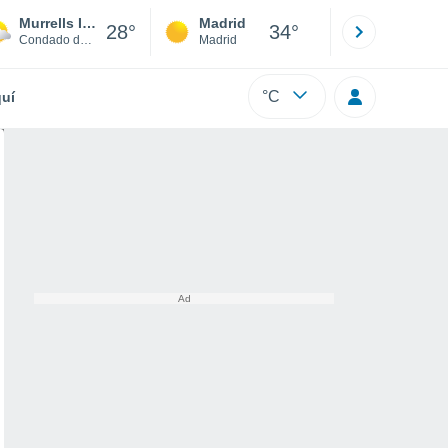
Murrells Inlet
Madrid
Barcelona
28°
34°
Condado de Georgetown
Madrid
Barcelona
°C
uí