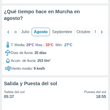
 seleccionar
o.
¿Qué tiempo hace en Murcha en
calización
precisa e
agosto
?
ión mediante
, publicidad
yo
Junio
Julio
Agosto
Septiembre
Octubre
Noviemb
dos,
T. Media:
29°C
Max.:
33°C
Min:
27°C
 publicidad
,
Días de lluvia:
25
días
ón de
 desarrollo
Acum. de lluvia:
253 l/m²
s.
Viento medio:
9 km/h
tros 1199
ios
Salida y Puesta del sol
Salida del sol
Puesta del sol
05:37
18:55