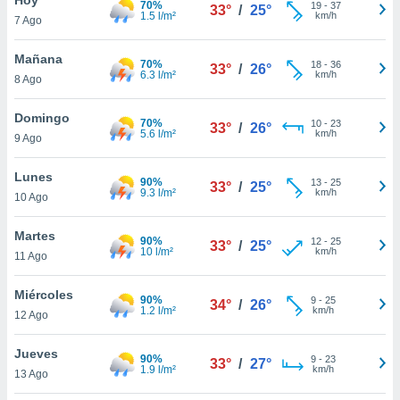
70%
19
-
37
33°
/
25°
1.5 l/m²
km/h
7 Ago
do en
 mismo.
sultar más
Mañana
70%
18
-
36
33°
/
26°
 en nuestra
6.3 l/m²
km/h
8 Ago
 Cookies
y
ualquier
Domingo
70%
10
-
23
33°
/
26°
5.6 l/m²
km/h
9 Ago
ento
 botón
ación de
Lunes
90%
13
-
25
33°
/
25°
kies
9.3 l/m²
km/h
10 Ago
 disponible
e nuestra
Martes
90%
12
-
25
.
33°
/
25°
10 l/m²
km/h
11 Ago
IVAMENTE,
Miércoles
90%
9
-
25
34°
/
26°
1.2 l/m²
km/h
12 Ago
as
 a cookies
Jueves
90%
9
-
23
33°
/
27°
1.9 l/m²
km/h
 no aceptar
13 Ago
ón de