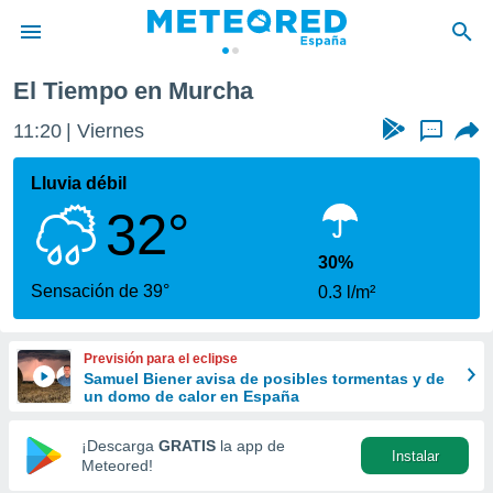
El Tiempo en Murcha
privacidad
11:20
Viernes
...
o de
tiempo.com)
borado por
Lluvia débil
es para
32°
ue la
 que se
e calidad.
30%
eder a este
Sensación de 39°
0.3 l/m²
ediante las
opciones:
Previsión para el eclipse
ookies y
Samuel Biener avisa de posibles tormentas y de
e forma
un domo de calor en España
d digital
¡Descarga
GRATIS
la app de
Instalar
ada, basada
Meteored!
mación