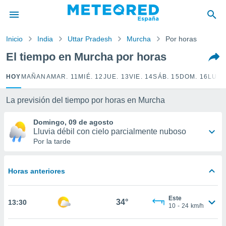
privacidad
o de
Inicio
India
Uttar Pradesh
Murcha
Por horas
tiempo.com)
borado por
El tiempo en Murcha por horas
es para
ue la
HOY
MAÑANA
MAR. 11
MIÉ. 12
JUE. 13
VIE. 14
SÁB. 15
DOM. 16
LUN.
 que se
e calidad.
eder a este
La previsión del tiempo por horas en Murcha
ediante las
opciones:
Domingo, 09 de agosto
Lluvia débil con cielo parcialmente nuboso
ookies y
Por la tarde
e forma
Horas anteriores
d digital
ada, basada
mación
Este
ediante
34°
13:30
10
-
24
km/h
ecnologías
nos permite