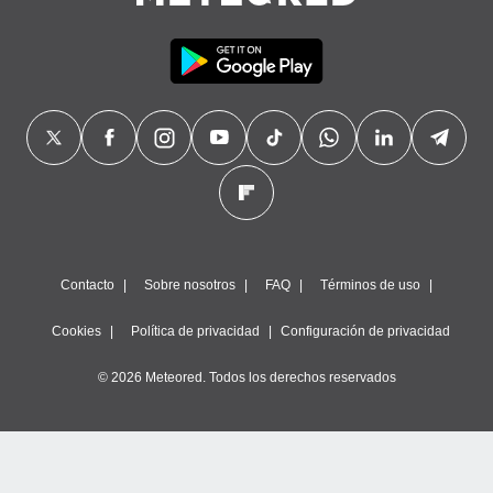
precisa e
ión mediante
, publicidad
dos,
 publicidad
,
ón de
 desarrollo
s.
tros 1199
ios
Contacto
Sobre nosotros
FAQ
Términos de uso
Cookies
Política de privacidad
Configuración de privacidad
© 2026 Meteored. Todos los derechos reservados