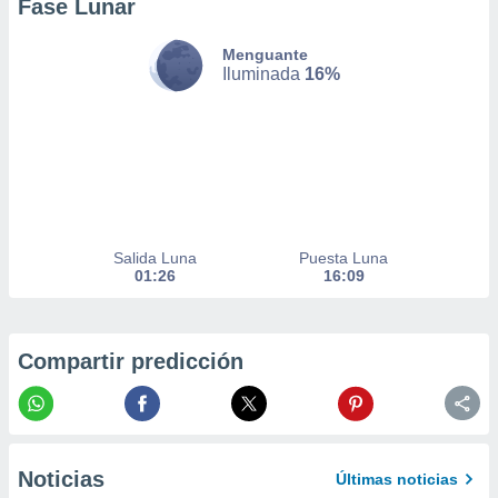
Fase Lunar
nto,
Menguante
cios
Iluminada
16%
kies,
ores únicos
as similares
nar,
rocesar
onales como
 este sitio
recciones IP
Salida Luna
Puesta Luna
ficadores de
01:26
16:09
 posible
s
 traten tus
nales en
Compartir predicción
 interés
go a lo que
nerte. Para
retirar su
ento u
Noticias
Últimas noticias
 de datos