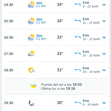
estra
Este
30%
34°
14:30
ara seguir
0.1 l/m²
9
-
22
km/h
e contenido
stándares
ACEPTAR
Este
30%
sin coste.
34°
15:30
Y
0.2 l/m²
11
-
22
km/h
CONTINUAR
 botón
continuar",
Este
30%
33°
16:30
der a la
0.2 l/m²
CONFIGURACIÓN
10
-
22
km/h
ndo la
 de todas
, ya sean
Este
33°
17:30
10
-
20
km/h
de nuestros
 nos
Este
31°
18:30
 y análisis
10
-
18
km/h
tamiento en
b, así como
Puesta del sol a las
18:53
un perfil
Última luz a las
19:18
para
ublicidad y
Este
30°
19:30
do en
8
-
16
km/h
 mismo.