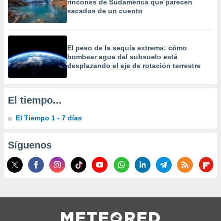
rincones de Sudamérica que parecen
 la
sacados de un cuento
da, crear un
personalizar
o, uso de
El peso de la sequía extrema: cómo
a la
bombear agua del subsuelo está
e contenido
desplazando el eje de rotación terrestre
do, medir el
 de la
medir el
El tiempo...
 del
 comprender
El Tiempo 1 - 7 días
 través de
s o a través
nación de
Síguenos
edentes de
fuentes,
y mejora de
os, uso de
ados con el
 seleccionar
o.
calización