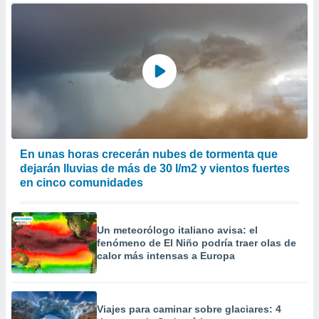
er momento
ic en
o en
 Cookies
en
eb.
y
socios
el
En unas horas crecerán nubes de tormenta que
to de
dejarán lluvias de más de 30 l/m2 y vientos fuertes
en cinco comunidades
la
 en un
 y/o acceder
Un meteorólogo italiano avisa: el
 de datos
fenómeno de El Niño podría traer olas de
ara
calor más intensas a Europa
 anuncios
ar perfiles
idad
a, utilizar
Viajes para caminar sobre glaciares: 4
a