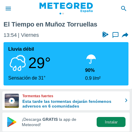
as
El Tiempo en Muñoz Torruellas
privacidad
13:54
Viernes
...
o de
tiempo.com)
borado por
Lluvia débil
es para
29°
ue la
 que se
e calidad.
90%
eder a este
Sensación de 31°
0.9 l/m²
ediante las
opciones:
Tormentas fuertes
ookies y
Esta tarde las tormentas dejarán fenómenos
e forma
adversos en 6 comunidades
d digital
¡Descarga
GRATIS
la app de
Instalar
ada, basada
Meteored!
mación