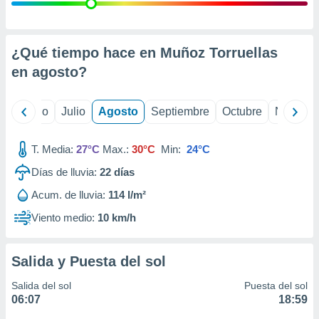
 seleccionar
o.
calización
precisa e
¿Qué tiempo hace en Muñoz Torruellas
ión mediante
en
agosto
?
, publicidad
yo
Junio
Julio
Agosto
Septiembre
Octubre
Noviemb
dos,
 publicidad
,
T. Media:
27°C
Max.:
30°C
Min:
24°C
ón de
Días de lluvia:
22
días
 desarrollo
s.
Acum. de lluvia:
114 l/m²
tros 1199
Viento medio:
10 km/h
ios
Salida y Puesta del sol
Salida del sol
Puesta del sol
06:07
18:59