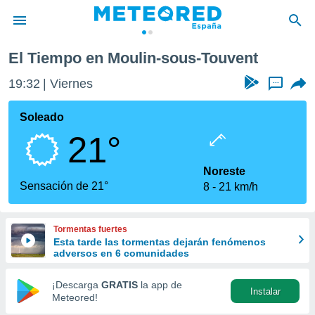
El Tiempo en Moulin-sous-Touvent
privacidad
19:32
Viernes
...
o de
tiempo.com)
borado por
Soleado
es para
21°
ue la
 que se
e calidad.
Noreste
eder a este
Sensación de 21°
8
21 km/h
ediante las
opciones:
Tormentas fuertes
ookies y
Esta tarde las tormentas dejarán fenómenos
e forma
adversos en 6 comunidades
d digital
¡Descarga
GRATIS
la app de
Instalar
ada, basada
Meteored!
mación