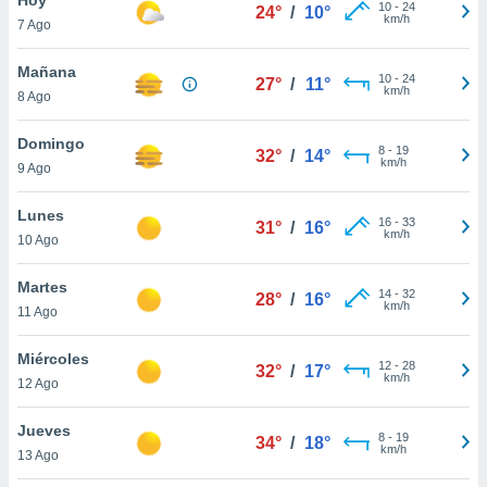
10
-
24
24°
/
10°
km/h
7 Ago
do en
 mismo.
sultar más
Mañana
10
-
24
27°
/
11°
 en nuestra
km/h
8 Ago
 Cookies
y
ualquier
Domingo
8
-
19
32°
/
14°
km/h
9 Ago
ento
 botón
ación de
Lunes
16
-
33
31°
/
16°
kies
km/h
10 Ago
 disponible
e nuestra
Martes
14
-
32
.
28°
/
16°
km/h
11 Ago
IVAMENTE,
Miércoles
12
-
28
32°
/
17°
km/h
12 Ago
as
 a cookies
Jueves
8
-
19
34°
/
18°
km/h
 no aceptar
13 Ago
ón de