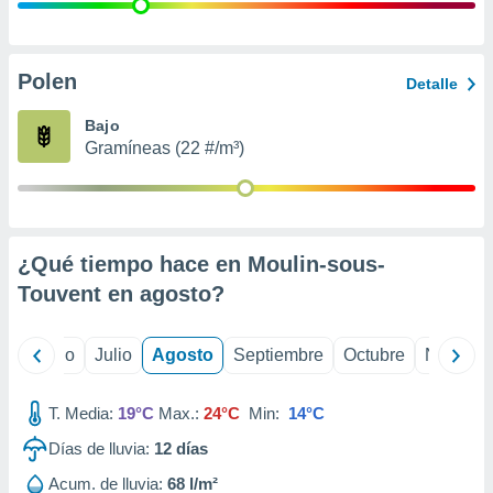
 seleccionar
o.
calización
precisa e
Polen
Detalle
ión mediante
Bajo
, publicidad
Gramíneas (22 #/m³)
dos,
 publicidad
,
ón de
¿Qué tiempo hace en Moulin-sous-
 desarrollo
s.
Touvent en
agosto
?
tros 1199
ios
yo
Junio
Julio
Agosto
Septiembre
Octubre
Noviemb
T. Media:
19°C
Max.:
24°C
Min:
14°C
Días de lluvia:
12
días
Acum. de lluvia:
68 l/m²