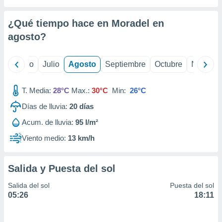
 seleccionar
o.
¿Qué tiempo hace en Moradel en
calización
precisa e
agosto
?
ión mediante
, publicidad
yo
Junio
Julio
Agosto
Septiembre
Octubre
Noviemb
dos,
T. Media:
28°C
Max.:
30°C
Min:
26°C
 publicidad
,
Días de lluvia:
20
días
ón de
 desarrollo
Acum. de lluvia:
95 l/m²
s.
Viento medio:
13 km/h
tros 1199
ios
Salida y Puesta del sol
Salida del sol
Puesta del sol
05:26
18:11