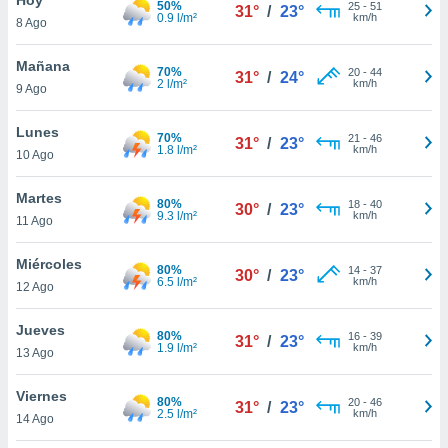
50%
25
-
51
31°
/
23°
0.9 l/m²
km/h
8 Ago
do en
 mismo.
sultar más
Mañana
70%
20
-
44
31°
/
24°
 en nuestra
2 l/m²
km/h
9 Ago
 Cookies
y
ualquier
Lunes
70%
21
-
46
31°
/
23°
1.8 l/m²
km/h
10 Ago
ento
 botón
ación de
Martes
80%
18
-
40
30°
/
23°
kies
9.3 l/m²
km/h
11 Ago
 disponible
e nuestra
Miércoles
80%
14
-
37
.
30°
/
23°
6.5 l/m²
km/h
12 Ago
IVAMENTE,
Jueves
80%
16
-
39
31°
/
23°
1.9 l/m²
km/h
13 Ago
as
 a cookies
Viernes
80%
20
-
46
31°
/
23°
2.5 l/m²
km/h
 no aceptar
14 Ago
ón de