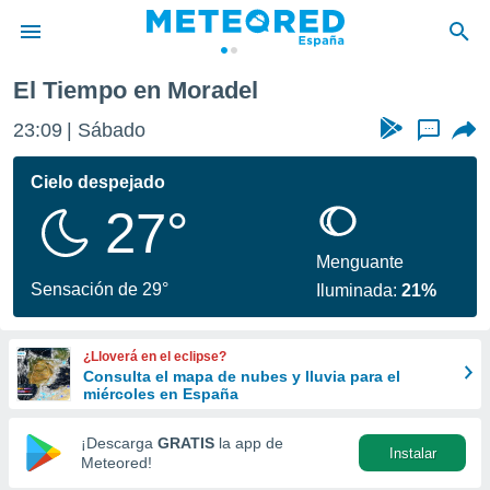
El Tiempo en Moradel
privacidad
23:09
Sábado
...
o de
tiempo.com)
borado por
Cielo despejado
es para
27°
ue la
 que se
e calidad.
Menguante
eder a este
Sensación de 29°
Iluminada:
21%
ediante las
opciones:
¿Lloverá en el eclipse?
ookies y
Consulta el mapa de nubes y lluvia para el
e forma
miércoles en España
d digital
¡Descarga
GRATIS
la app de
Instalar
ada, basada
Meteored!
mación