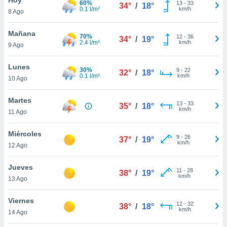
60%
13
-
33
34°
/
18°
0.1 l/m²
km/h
8 Ago
do en
 mismo.
sultar más
Mañana
70%
12
-
36
34°
/
19°
 en nuestra
2.4 l/m²
km/h
9 Ago
 Cookies
y
ualquier
Lunes
30%
9
-
22
32°
/
18°
0.1 l/m²
km/h
10 Ago
ento
 botón
ación de
Martes
13
-
33
35°
/
18°
kies
km/h
11 Ago
 disponible
e nuestra
Miércoles
9
-
26
.
37°
/
19°
km/h
12 Ago
IVAMENTE,
Jueves
11
-
28
38°
/
19°
km/h
13 Ago
as
 a cookies
Viernes
12
-
32
38°
/
18°
km/h
 no aceptar
14 Ago
ón de