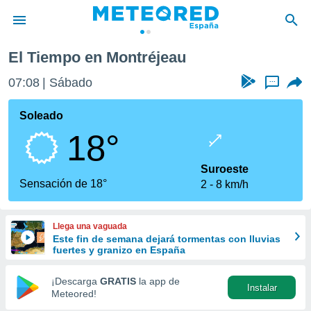
El Tiempo en Montréjeau
privacidad
07:08
Sábado
...
o de
tiempo.com)
borado por
Soleado
es para
18°
ue la
 que se
e calidad.
Suroeste
eder a este
Sensación de 18°
2
8 km/h
ediante las
opciones:
Llega una vaguada
ookies y
Este fin de semana dejará tormentas con lluvias
e forma
fuertes y granizo en España
d digital
¡Descarga
GRATIS
la app de
Instalar
ada, basada
Meteored!
mación