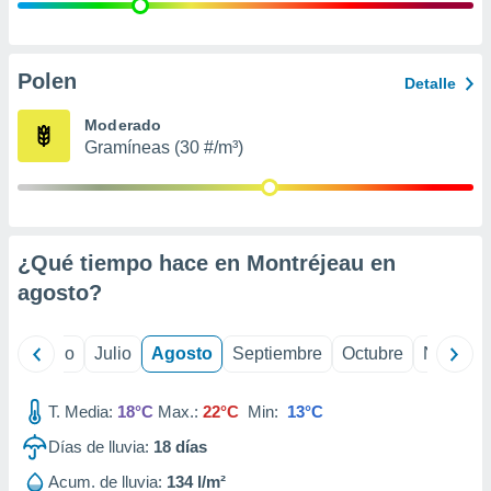
 seleccionar
o.
calización
precisa e
Polen
Detalle
ión mediante
Moderado
, publicidad
Gramíneas (30 #/m³)
dos,
 publicidad
,
ón de
¿Qué tiempo hace en Montréjeau en
 desarrollo
s.
agosto
?
tros 1199
ios
yo
Junio
Julio
Agosto
Septiembre
Octubre
Noviemb
T. Media:
18°C
Max.:
22°C
Min:
13°C
Días de lluvia:
18
días
Acum. de lluvia:
134 l/m²