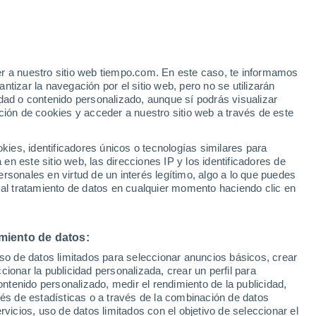
er a nuestro sitio web tiempo.com. En este caso, te informamos
/h
tizar la navegación por el sitio web, pero no se utilizarán
dad o contenido personalizado, aunque sí podrás visualizar
ción de cookies y acceder a nuestro sitio web a través de este
es, identificadores únicos o tecnologías similares para
n este sitio web, las direcciones IP y los identificadores de
rsonales en virtud de un interés legítimo, algo a lo que puedes
 temperatura
Radar de lluvia
Satélites
Modelos
 al tratamiento de datos en cualquier momento haciendo clic en
miento de datos:
Martes
Miércoles
Jueves
Viernes
uso de datos limitados para seleccionar anuncios básicos, crear
11 Ago
12 Ago
13 Ago
14 Ago
ccionar la publicidad personalizada, crear un perfil para
ontenido personalizado, medir el rendimiento de la publicidad,
vés de estadísticas o a través de la combinación de datos
rvicios, uso de datos limitados con el objetivo de seleccionar el
70%
70%