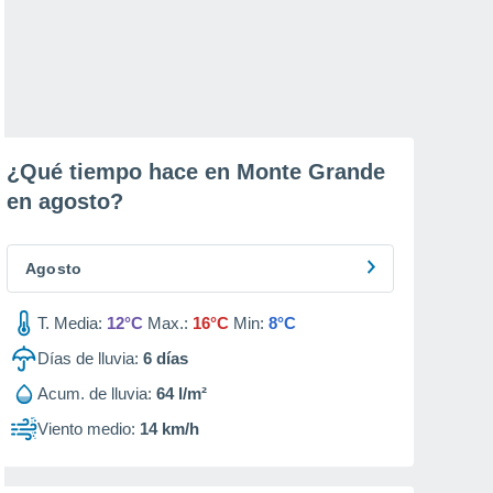
¿Qué tiempo hace en Monte Grande
en
agosto
?
Agosto
T. Media:
12°C
Max.:
16°C
Min:
8°C
Días de lluvia:
6
días
Acum. de lluvia:
64 l/m²
Viento medio:
14 km/h