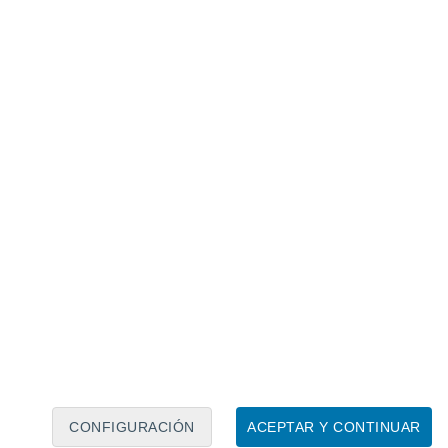
Calendario lunar
Lun
Mar
Mié
Jue
Vie
Sáb
Dom
8
9
10
11
12
13
14
15
16
17
18
19
20
21
CONFIGURACIÓN
ACEPTAR Y CONTINUAR