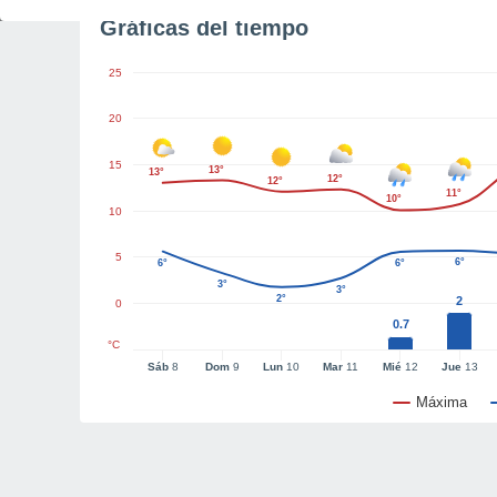
Gráficas del tiempo
25
20
15
13°
13°
12°
12°
11°
10°
10
5
6°
6°
6°
3°
3°
2°
2
0
0.7
°C
Sáb
8
Dom
9
Lun
10
Mar
11
Mié
12
Jue
13
Máxima