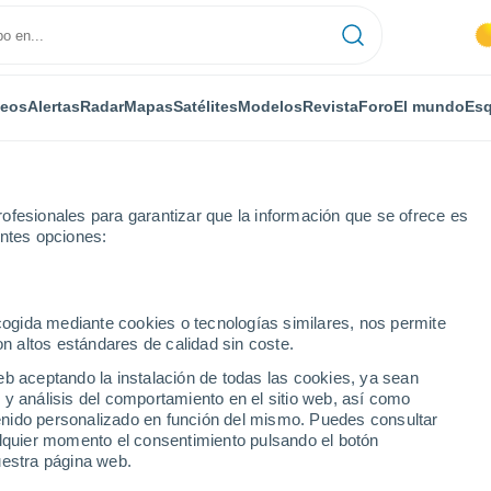
deos
Alertas
Radar
Mapas
Satélites
Modelos
Revista
Foro
El mundo
Esq
ofesionales para garantizar que la información que se ofrece es
entes opciones:
te Grande
ecogida mediante cookies o tecnologías similares, nos permite
on altos estándares de calidad sin coste.
rande
eb aceptando la instalación de todas las cookies, ya sean
 y análisis del comportamiento en el sitio web, así como
...
ntenido personalizado en función del mismo. Puedes consultar
alquier momento el consentimiento pulsando el botón
Por horas
uestra página web.
Cielos despejados en las
próximas horas