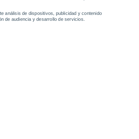
0.7 l/m²
2 l/m²
12°
/
3°
10°
/
6°
11°
/
6°
15°
/
5°
e análisis de dispositivos, publicidad y contenido
n de audiencia y desarrollo de servicios.
-
28
km/h
15
-
32
km/h
13
-
31
km/h
12
-
30
km/h
e agosto
Oeste
2 Bajo
°
19
-
42 km/h
FPS:
no
Oeste
1 Bajo
°
19
-
42 km/h
FPS:
no
Oeste
0 Bajo
°
16
-
40 km/h
FPS:
no
Oeste
0 Bajo
°
11
-
32 km/h
FPS:
no