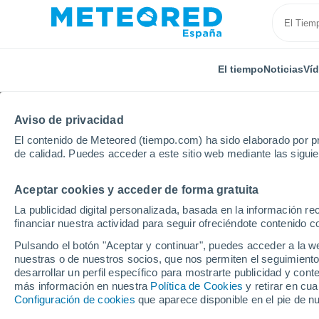
El tiempo
Noticias
Ví
Aviso de privacidad
El contenido de Meteored (tiempo.com) ha sido elaborado por pr
de calidad. Puedes acceder a este sitio web mediante las sigui
Aceptar cookies y acceder de forma gratuita
Inicio
Argentina
Provincia de Buenos Aires
Mon
La publicidad digital personalizada, basada en la información r
financiar nuestra actividad para seguir ofreciéndote contenido c
El Tiempo en Monte G
Pulsando el botón "Aceptar y continuar", puedes acceder a la w
nuestras o de nuestros socios, que nos permiten el seguimiento
14:41
Sábado
desarrollar un perfil específico para mostrarte publicidad y co
más información en nuestra
Política de Cookies
y retirar en cu
Configuración de cookies
que aparece disponible en el pie de n
Soleado