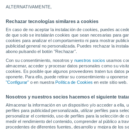
13°
ALTERNATIVAMENTE,
Rechazar tecnologías similares a cookies
Oeste
En caso de no aceptar la instalación de cookies, puedes acced
Sensación de 13°
19
-
42 km
de que solo se instalarán cookies que sean necesarias para garan
cookies para analizar el comportamiento ni para mostrar publici
publicidad general no personalizada. Puedes rechazar la instala
abono pulsando el botón "Rechazar".
Tormentas muy fuertes
Dejarán lluvias muy intensas, reventones y
Con su consentimiento, nosotros y
nuestros socios
usamos cooki
pedrisco en las comunidades del norte
almacenar, acceder y procesar datos personales como su visita e
cookies. Es posible que algunos proveedores traten tus datos pe
El Tiempo 1 - 7 días
Por horas
Actualidad
Mapa de
oponerte. Para ello, puede retirar su consentimiento u oponerse
"Configurar"
o en nuestra
Política de Cookies
en este sitio web.
Nosotros y nuestros socios hacemos el siguiente trata
Mañana
Lunes
Hoy
Almacenar la información en un dispositivo y/o acceder a ella, 
9 Ago
10 Ago
8 Ago
perfiles para publicidad personalizada, utilizar perfiles para sele
personalizar el contenido, uso de perfiles para la selección de c
medir el rendimiento del contenido, comprender al público a tra
procedentes de diferentes fuentes, desarrollo y mejora de los se