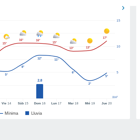
15
17°
16°
16°
15°
15°
10
13°
13°
12°
11°
8°
5
6°
5°
5°
2.8
2°
l/m²
Vie
14
Sáb
15
Dom
16
Lun
17
Mar
18
Mié
19
Jue
20
Mínima
Lluvia