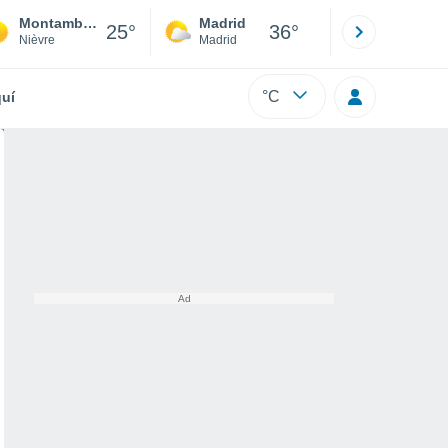
Montambert
Madrid
Barcelona
25°
36°
Nièvre
Madrid
Barcelona
°C
uí