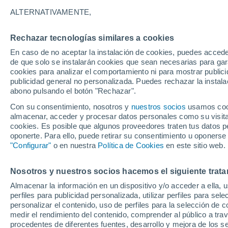
25°
ALTERNATIVAMENTE,
Rechazar tecnologías similares a cookies
Norte
En caso de no aceptar la instalación de cookies, puedes acced
Sensación de 26°
16
-
36 km
de que solo se instalarán cookies que sean necesarias para garan
cookies para analizar el comportamiento ni para mostrar publici
publicidad general no personalizada. Puedes rechazar la instala
abono pulsando el botón "Rechazar".
Previsión para el eclipse
Samuel Biener avisa de posibles tormentas y
Con su consentimiento, nosotros y
nuestros socios
usamos cooki
un domo de calor en España
almacenar, acceder y procesar datos personales como su visita e
cookies. Es posible que algunos proveedores traten tus datos pe
El Tiempo 1 - 7 días
Por horas
Actualidad
Mapa de
oponerte. Para ello, puede retirar su consentimiento u oponerse
"Configurar"
o en nuestra
Política de Cookies
en este sitio web.
Nosotros y nuestros socios hacemos el siguiente trata
Mañana
Sábado
D
Hoy
Almacenar la información en un dispositivo y/o acceder a ella, 
7 Ago
8 Ago
6 Ago
perfiles para publicidad personalizada, utilizar perfiles para sele
personalizar el contenido, uso de perfiles para la selección de c
medir el rendimiento del contenido, comprender al público a tra
procedentes de diferentes fuentes, desarrollo y mejora de los se