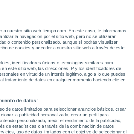
er a nuestro sitio web tiempo.com. En este caso, te informamos
/h
tizar la navegación por el sitio web, pero no se utilizarán
dad o contenido personalizado, aunque sí podrás visualizar
ción de cookies y acceder a nuestro sitio web a través de este
 de
es, identificadores únicos o tecnologías similares para
n este sitio web, las direcciones IP y los identificadores de
rsonales en virtud de un interés legítimo, algo a lo que puedes
 temperatura
Radar de lluvia
Satélites
Modelos
 al tratamiento de datos en cualquier momento haciendo clic en
miento de datos:
omingo
Lunes
Martes
Miércoles
uso de datos limitados para seleccionar anuncios básicos, crear
9 Ago
10 Ago
11 Ago
12 Ago
ccionar la publicidad personalizada, crear un perfil para
ontenido personalizado, medir el rendimiento de la publicidad,
vés de estadísticas o a través de la combinación de datos
rvicios, uso de datos limitados con el objetivo de seleccionar el
70%