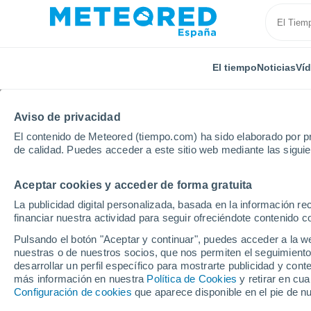
El tiempo
Noticias
Ví
Aviso de privacidad
El contenido de Meteored (tiempo.com) ha sido elaborado por pr
de calidad. Puedes acceder a este sitio web mediante las sigui
Aceptar cookies y acceder de forma gratuita
Inicio
Francia
Borgoña-Franco Condado
Nièvre
La publicidad digital personalizada, basada en la información r
financiar nuestra actividad para seguir ofreciéndote contenido c
El Tiempo en Montamb
Pulsando el botón "Aceptar y continuar", puedes acceder a la w
nuestras o de nuestros socios, que nos permiten el seguimiento
19:57
Jueves
desarrollar un perfil específico para mostrarte publicidad y co
más información en nuestra
Política de Cookies
y retirar en cu
Configuración de cookies
que aparece disponible en el pie de n
Soleado