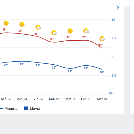
10
38°
37°
36°
34°
34°
7.5
33°
30°
5
23°
22°
22°
21°
20°
19°
18°
2.5
l/m²
Mié
12
Jue
13
Vie
14
Sáb
15
Dom
16
Lun
17
Mar
18
Mínima
Lluvia