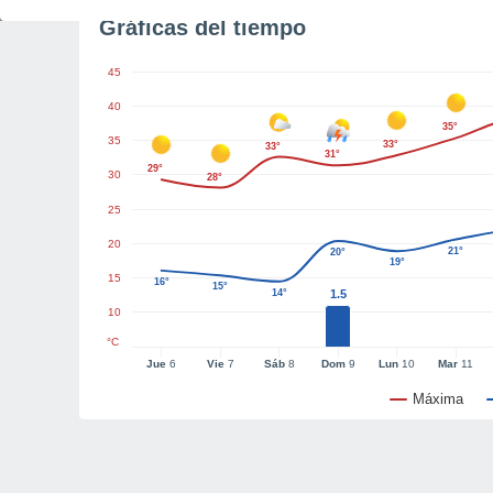
Gráficas del tiempo
45
40
35°
35
33°
33°
31°
29°
30
28°
25
20
21°
20°
19°
15
16°
15°
14°
1.5
10
°C
Jue
6
Vie
7
Sáb
8
Dom
9
Lun
10
Mar
11
Máxima