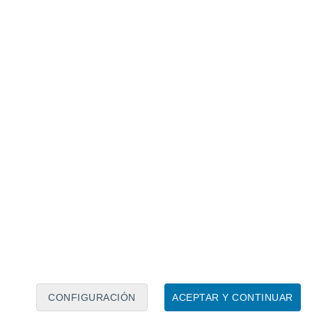
Calendario lunar
Lun
Mar
Mié
Jue
Vie
Sáb
Dom
6
7
8
9
10
11
12
13
14
15
16
17
18
19
CONFIGURACIÓN
ACEPTAR Y CONTINUAR