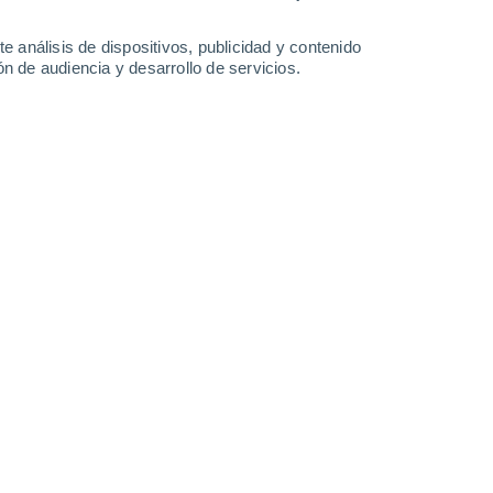
1.5 l/m²
31°
/
20°
33°
/
19°
35°
/
21°
38°
/
22°
e análisis de dispositivos, publicidad y contenido
n de audiencia y desarrollo de servicios.
-
31
km/h
10
-
23
km/h
11
-
27
km/h
11
-
25
km/h
gosto
Norte
3 Medio
13
-
29 km/h
FPS:
6-10
Norte
2 Bajo
18
-
36 km/h
FPS:
no
Norte
1 Bajo
18
-
38 km/h
FPS:
no
Norte
0 Bajo
16
-
36 km/h
FPS:
no