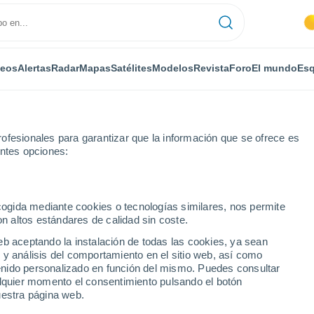
deos
Alertas
Radar
Mapas
Satélites
Modelos
Revista
Foro
El mundo
Esq
ofesionales para garantizar que la información que se ofrece es
entes opciones:
Montambert
ecogida mediante cookies o tecnologías similares, nos permite
on altos estándares de calidad sin coste.
ert
eb aceptando la instalación de todas las cookies, ya sean
 y análisis del comportamiento en el sitio web, así como
...
ntenido personalizado en función del mismo. Puedes consultar
alquier momento el consentimiento pulsando el botón
Por horas
uestra página web.
Cielos despejados en las
próximas horas