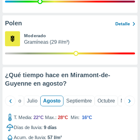
 seleccionar
o.
calización
precisa e
Polen
Detalle
ión mediante
Moderado
, publicidad
Gramíneas (29 #/m³)
dos,
 publicidad
,
ón de
¿Qué tiempo hace en Miramont-de-
 desarrollo
s.
Guyenne en
agosto
?
tros 1199
ios
yo
Junio
Julio
Agosto
Septiembre
Octubre
Noviemb
T. Media:
22°C
Max.:
28°C
Min:
16°C
Días de lluvia:
9
días
Acum. de lluvia:
57 l/m²