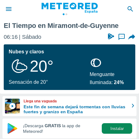
-de-Guyenne
El Tiempo en Miramont-de-Guyenne
privacidad
06:16
Sábado
...
o de
tiempo.com)
borado por
Nubes y claros
es para
20°
ue la
 que se
e calidad.
Menguante
eder a este
Sensación de 20°
Iluminada:
24%
ediante las
opciones:
Llega una vaguada
ookies y
Este fin de semana dejará tormentas con lluvias
e forma
fuertes y granizo en España
d digital
¡Descarga
GRATIS
la app de
Instalar
ada, basada
Meteored!
mación