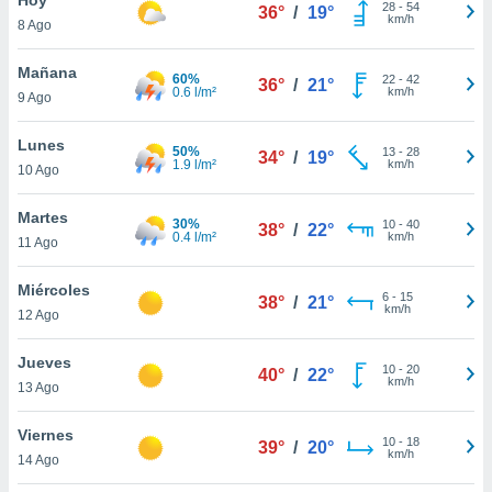
28
-
54
36°
/
19°
km/h
8 Ago
do en
 mismo.
sultar más
Mañana
60%
22
-
42
36°
/
21°
 en nuestra
0.6 l/m²
km/h
9 Ago
 Cookies
y
ualquier
Lunes
50%
13
-
28
34°
/
19°
1.9 l/m²
km/h
10 Ago
ento
 botón
ación de
Martes
30%
10
-
40
38°
/
22°
kies
0.4 l/m²
km/h
11 Ago
 disponible
e nuestra
Miércoles
6
-
15
.
38°
/
21°
km/h
12 Ago
IVAMENTE,
Jueves
10
-
20
40°
/
22°
km/h
13 Ago
as
 a cookies
Viernes
10
-
18
39°
/
20°
km/h
 no aceptar
14 Ago
ón de