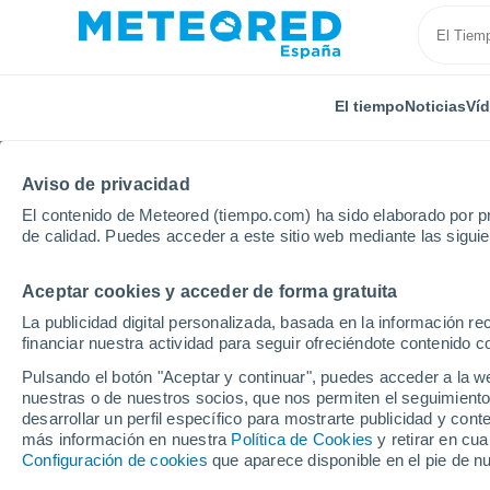
El tiempo
Noticias
Ví
Aviso de privacidad
El contenido de Meteored (tiempo.com) ha sido elaborado por pr
de calidad. Puedes acceder a este sitio web mediante las sigui
Aceptar cookies y acceder de forma gratuita
Inicio
Castilla La Mancha
Provincia de Cuenca
La publicidad digital personalizada, basada en la información r
financiar nuestra actividad para seguir ofreciéndote contenido c
El Tiempo en Mira
Pulsando el botón "Aceptar y continuar", puedes acceder a la w
nuestras o de nuestros socios, que nos permiten el seguimiento
15:40
Sábado
desarrollar un perfil específico para mostrarte publicidad y co
más información en nuestra
Política de Cookies
y retirar en cu
Configuración de cookies
que aparece disponible en el pie de n
Soleado