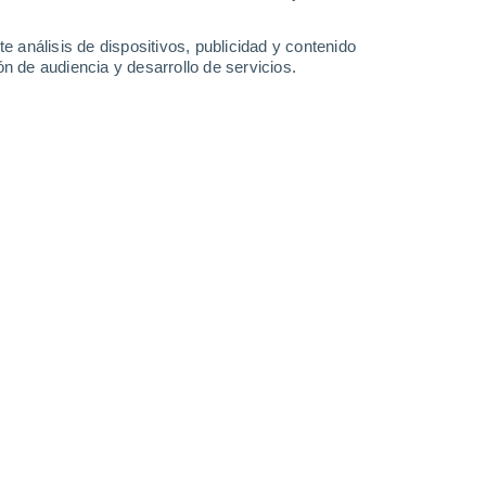
0.9 l/m²
36°
/
18°
37°
/
18°
38°
/
19°
36°
/
20°
e análisis de dispositivos, publicidad y contenido
n de audiencia y desarrollo de servicios.
-
39
km/h
19
-
48
km/h
16
-
44
km/h
12
-
43
km/h
Sur
7 Alto
18
-
43 km/h
FPS:
15-25
Sureste
5 Medio
17
-
45 km/h
FPS:
6-10
Sureste
2 Bajo
20
-
46 km/h
FPS:
no
Sureste
1 Bajo
16
-
45 km/h
FPS:
no