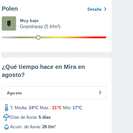
Polen
Detalle
Muy bajo
Gramíneas (5 #/m³)
¿Qué tiempo hace en Mira en
agosto
?
Agosto
T. Media:
24°C
Max.:
31°C
Min:
17°C
Días de lluvia:
5
días
Acum. de lluvia:
26 l/m²