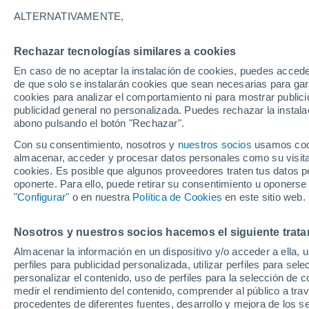
37°
ALTERNATIVAMENTE,
Rechazar tecnologías similares a cookies
Sur
En caso de no aceptar la instalación de cookies, puedes acced
Sensación de 34°
18
-
43 km
de que solo se instalarán cookies que sean necesarias para garan
cookies para analizar el comportamiento ni para mostrar publici
publicidad general no personalizada. Puedes rechazar la instala
abono pulsando el botón "Rechazar".
Tormentas muy fuertes
Dejarán lluvias muy intensas, reventones y
Con su consentimiento, nosotros y
nuestros socios
usamos cooki
pedrisco en las comunidades del norte
almacenar, acceder y procesar datos personales como su visita e
cookies. Es posible que algunos proveedores traten tus datos pe
El Tiempo 1 - 7 días
Por horas
Actualidad
Mapa de
oponerte. Para ello, puede retirar su consentimiento u oponerse
"Configurar"
o en nuestra
Política de Cookies
en este sitio web.
Nosotros y nuestros socios hacemos el siguiente trata
Mañana
Lunes
Hoy
Almacenar la información en un dispositivo y/o acceder a ella, 
9 Ago
10 Ago
8 Ago
perfiles para publicidad personalizada, utilizar perfiles para sele
personalizar el contenido, uso de perfiles para la selección de c
medir el rendimiento del contenido, comprender al público a tra
procedentes de diferentes fuentes, desarrollo y mejora de los se
50%
70%