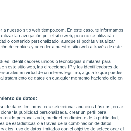
Aviso de nivel amarillo
Alerta moderada por altas
temperaturas en Mira hoy
er a nuestro sitio web tiempo.com. En este caso, te informamos
/h
tizar la navegación por el sitio web, pero no se utilizarán
dad o contenido personalizado, aunque sí podrás visualizar
ción de cookies y acceder a nuestro sitio web a través de este
es, identificadores únicos o tecnologías similares para
n este sitio web, las direcciones IP y los identificadores de
rsonales en virtud de un interés legítimo, algo a lo que puedes
 lluvia
Radar de lluvia
Satélites
Modelos
 al tratamiento de datos en cualquier momento haciendo clic en
miento de datos:
Martes
Miércoles
Jueves
Viernes
uso de datos limitados para seleccionar anuncios básicos, crear
11 Ago
12 Ago
13 Ago
14 Ago
ccionar la publicidad personalizada, crear un perfil para
ontenido personalizado, medir el rendimiento de la publicidad,
vés de estadísticas o a través de la combinación de datos
rvicios, uso de datos limitados con el objetivo de seleccionar el
60%