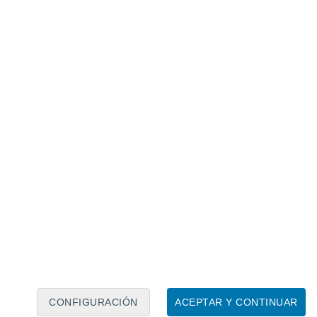
Calendario lunar
Lun
Mar
Mié
Jue
Vie
Sáb
Dom
8
9
10
11
12
13
14
15
16
17
18
19
20
21
CONFIGURACIÓN
ACEPTAR Y CONTINUAR