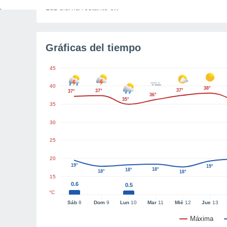
Luz diurna restante
6h
Gráficas del tiempo
45
40
38°
37°
37°
37°
36°
35°
35
30
25
20
19°
19°
18°
18°
18°
18°
15
0.6
0.5
°C
Sáb
8
Dom
9
Lun
10
Mar
11
Mié
12
Jue
13
Máxima