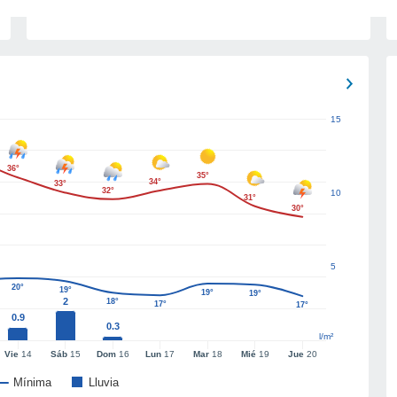
15
36°
35°
34°
33°
32°
10
31°
30°
5
20°
19°
19°
19°
2
18°
17°
17°
0.9
0.3
l/m²
Vie
14
Sáb
15
Dom
16
Lun
17
Mar
18
Mié
19
Jue
20
Mínima
Lluvia