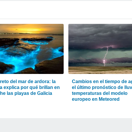
reto del mar de ardora: la
Cambios en el tiempo de a
a explica por qué brillan en
el último pronóstico de lluv
he las playas de Galicia
temperaturas del modelo
europeo en Meteored