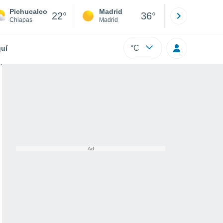
Pichucalco
Madrid
Barcelona
22°
36°
Chiapas
Madrid
Barcelona
°C
uí