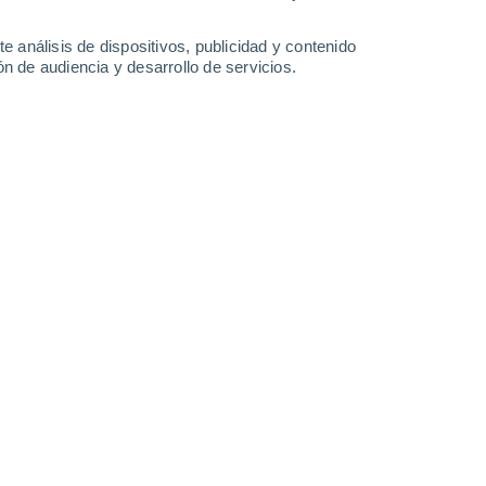
Domingo
9
e análisis de dispositivos, publicidad y contenido
n de audiencia y desarrollo de servicios.
n Pichucalco
30%
22°
Lluvia débil
02:00
0.1 l/m²
Sensación T.
22°
22°
Parcialmente nuboso
05:00
Sensación T.
19°
23°
Calima
08:00
Sensación T.
22°
27°
Calima
11:00
Sensación T.
28°