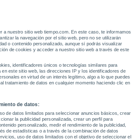
Pichucalco
VIENTO
PRECIPITACIÓN
er a nuestro sitio web tiempo.com. En este caso, te informamos
12
15
18
21
00
03
06
09
12
15
18
21
00
tizar la navegación por el sitio web, pero no se utilizarán
dad o contenido personalizado, aunque sí podrás visualizar
ción de cookies y acceder a nuestro sitio web a través de este
es, identificadores únicos o tecnologías similares para
n este sitio web, las direcciones IP y los identificadores de
rsonales en virtud de un interés legítimo, algo a lo que puedes
30°
 al tratamiento de datos en cualquier momento haciendo clic en
29°
28°
27°
25°
24°
miento de datos:
23°
22°
22°
22°
22°
uso de datos limitados para seleccionar anuncios básicos, crear
21°
21°
ccionar la publicidad personalizada, crear un perfil para
6.8
ontenido personalizado, medir el rendimiento de la publicidad,
vés de estadísticas o a través de la combinación de datos
2.6
0.7
rvicios, uso de datos limitados con el objetivo de seleccionar el
0.1
0.2