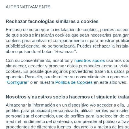
Gráfica del tiempo por horas en 
ALTERNATIVAMENTE,
SÍMBOLO
TEMPERATURA
Rechazar tecnologías similares a cookies
En caso de no aceptar la instalación de cookies, puedes acced
00
03
06
09
12
15
18
21
00
03
06
09
de que solo se instalarán cookies que sean necesarias para garan
cookies para analizar el comportamiento ni para mostrar publici
publicidad general no personalizada. Puedes rechazar la instala
abono pulsando el botón "Rechazar".
Con su consentimiento, nosotros y
nuestros socios
usamos cooki
almacenar, acceder y procesar datos personales como su visita e
31°
cookies. Es posible que algunos proveedores traten tus datos pe
30°
oponerte. Para ello, puede retirar su consentimiento u oponerse
"Configurar"
o en nuestra
Política de Cookies
en este sitio web.
27°
25°
Nosotros y nuestros socios hacemos el siguiente trata
23°
23°
23°
22°
22°
22°
Almacenar la información en un dispositivo y/o acceder a ella, 
21°
perfiles para publicidad personalizada, utilizar perfiles para sele
personalizar el contenido, uso de perfiles para la selección de c
medir el rendimiento del contenido, comprender al público a tra
procedentes de diferentes fuentes, desarrollo y mejora de los se
0.4
0.1