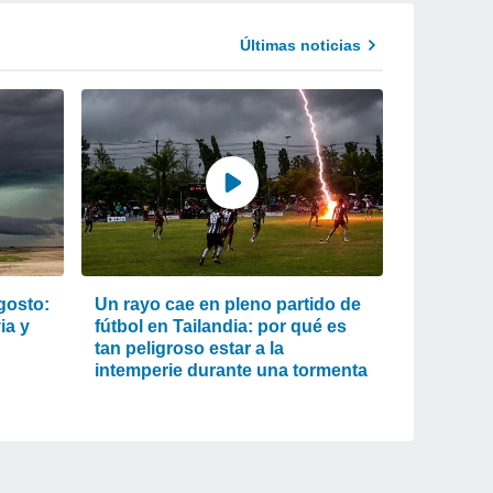
Últimas noticias
gosto:
Un rayo cae en pleno partido de
ia y
fútbol en Tailandia: por qué es
tan peligroso estar a la
intemperie durante una tormenta