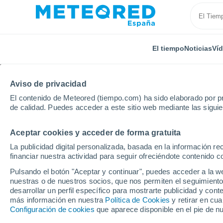
El tiempo
Noticias
Ví
Aviso de privacidad
El contenido de Meteored (tiempo.com) ha sido elaborado por pr
de calidad. Puedes acceder a este sitio web mediante las sigui
Aceptar cookies y acceder de forma gratuita
Inicio
México
Estado de Chiapas
Pichucalco
La publicidad digital personalizada, basada en la información r
financiar nuestra actividad para seguir ofreciéndote contenido c
El tiempo en Pichucal
Pulsando el botón "Aceptar y continuar", puedes acceder a la w
nuestras o de nuestros socios, que nos permiten el seguimiento
desarrollar un perfil específico para mostrarte publicidad y co
El Tiempo 1 - 7 días
Por horas
más información en nuestra
Política de Cookies
y retirar en cu
Configuración de cookies
que aparece disponible en el pie de n