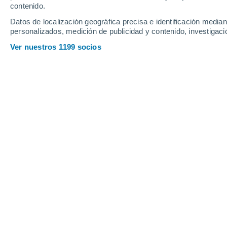
Viernes
7
Sábado
8
contenido.
Datos de localización geográfica precisa e identificación mediant
personalizados, medición de publicidad y contenido, investigació
Ver nuestros 1199 socios
La previsión del tiempo por horas e
VIERNES, 07 DE AGOSTO
Por la noche
Lluvia débil con cielo
parcialmente nuboso
Salida del sol a las
05:53
Puesta del sol a las
18:42
Primera luz a las
05:30
Última luz a las
19:05
Fase Lunar