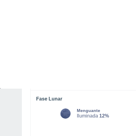
DOMINGO, 09 DE AGOSTO
Por la tarde
Chubascos tormentosos con
cielo parcialmente nuboso
Salida del sol a las
05:54
Puesta del sol a las
18:41
Primera luz a las
05:31
Última luz a las
19:04
Fase Lunar
Menguante
Iluminada
12%