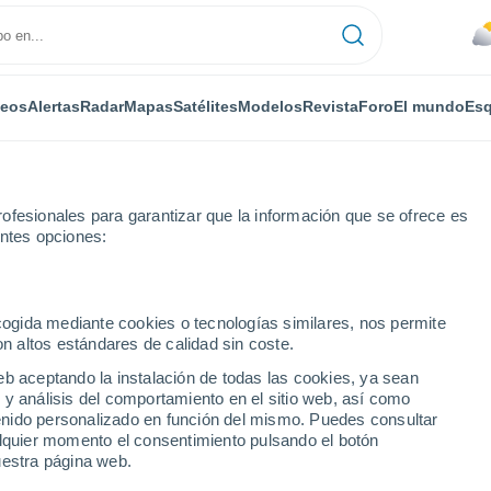
deos
Alertas
Radar
Mapas
Satélites
Modelos
Revista
Foro
El mundo
Esq
ofesionales para garantizar que la información que se ofrece es
entes opciones:
Por horas
ecogida mediante cookies o tecnologías similares, nos permite
on altos estándares de calidad sin coste.
co por horas
eb aceptando la instalación de todas las cookies, ya sean
 y análisis del comportamiento en el sitio web, así como
ntenido personalizado en función del mismo. Puedes consultar
alquier momento el consentimiento pulsando el botón
uestra página web.