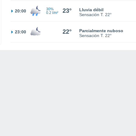
30%
23°
Lluvia débil
20:00
0.2 l/m²
Sensación T.
22°
22°
Parcialmente nuboso
23:00
Sensación T.
22°