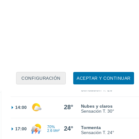
22°
Cubierto
02:00
Sensación T.
22°
21°
Parcialmente nuboso
05:00
Sensación T.
21°
22°
Parcialmente nuboso
08:00
Sensación T.
22°
CONFIGURACIÓN
ACEPTAR Y CONTINUAR
25°
Parcialmente nuboso
11:00
Sensación T.
26°
28°
Nubes y claros
14:00
Sensación T.
30°
70%
24°
Tormenta
17:00
2.6 l/m²
Sensación T.
24°