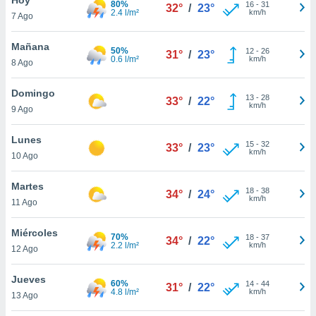
80%
16
-
31
32°
/
23°
2.4 l/m²
km/h
7 Ago
do en
 mismo.
sultar más
Mañana
50%
12
-
26
31°
/
23°
 en nuestra
0.6 l/m²
km/h
8 Ago
 Cookies
y
ualquier
Domingo
13
-
28
33°
/
22°
km/h
9 Ago
ento
 botón
ación de
Lunes
15
-
32
33°
/
23°
kies
km/h
10 Ago
 disponible
e nuestra
Martes
18
-
38
.
34°
/
24°
km/h
11 Ago
IVAMENTE,
Miércoles
70%
18
-
37
34°
/
22°
2.2 l/m²
km/h
12 Ago
as
 a cookies
Jueves
60%
14
-
44
31°
/
22°
4.8 l/m²
km/h
 no aceptar
13 Ago
ón de