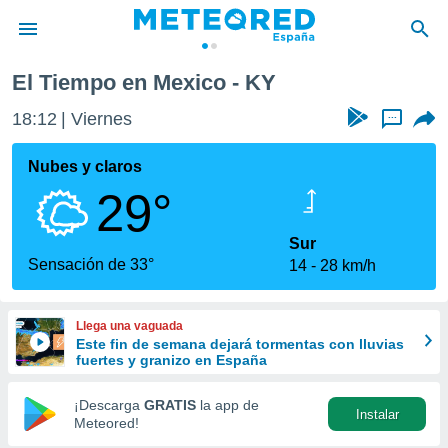
El Tiempo en Mexico - KY
privacidad
18:12
Viernes
...
o de
tiempo.com)
borado por
Nubes y claros
es para
29°
ue la
 que se
e calidad.
Sur
eder a este
Sensación de 33°
14
28 km/h
ediante las
opciones:
Llega una vaguada
ookies y
Este fin de semana dejará tormentas con lluvias
e forma
fuertes y granizo en España
d digital
¡Descarga
GRATIS
la app de
Instalar
ada, basada
Meteored!
mación