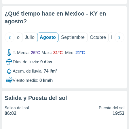
 seleccionar
o.
¿Qué tiempo hace en Mexico - KY en
calización
precisa e
agosto
?
ión mediante
, publicidad
yo
Junio
Julio
Agosto
Septiembre
Octubre
Noviemb
dos,
T. Media:
26°C
Max.:
31°C
Min:
21°C
 publicidad
,
Días de lluvia:
9
días
ón de
 desarrollo
Acum. de lluvia:
74 l/m²
s.
Viento medio:
8 km/h
tros 1199
ios
Salida y Puesta del sol
Salida del sol
Puesta del sol
06:02
19:53