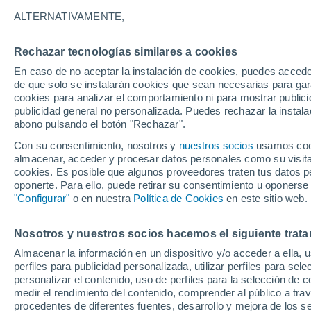
27°
ALTERNATIVAMENTE,
Rechazar tecnologías similares a cookies
UV
5 Medi
En caso de no aceptar la instalación de cookies, puedes acced
Sensación de 26°
FPS
6-10
de que solo se instalarán cookies que sean necesarias para garan
cookies para analizar el comportamiento ni para mostrar publici
publicidad general no personalizada. Puedes rechazar la instala
abono pulsando el botón "Rechazar".
Tormentas muy fuertes
Dejarán lluvias muy intensas, reventones y
Con su consentimiento, nosotros y
nuestros socios
usamos cooki
pedrisco en las comunidades del norte
almacenar, acceder y procesar datos personales como su visita e
cookies. Es posible que algunos proveedores traten tus datos pe
El Tiempo 1 - 7 días
Por horas
Actualidad
Mapa d
oponerte. Para ello, puede retirar su consentimiento u oponerse
"Configurar"
o en nuestra
Política de Cookies
en este sitio web.
Nosotros y nuestros socios hacemos el siguiente trata
Mañana
Lunes
Hoy
Almacenar la información en un dispositivo y/o acceder a ella, 
9 Ago
10 Ago
8 Ago
perfiles para publicidad personalizada, utilizar perfiles para sele
personalizar el contenido, uso de perfiles para la selección de c
medir el rendimiento del contenido, comprender al público a tra
procedentes de diferentes fuentes, desarrollo y mejora de los se