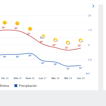
10
35°
35°
7.5
31°
26°
5
23°
23°
22°
19°
19°
19°
2.5
14°
13°
11°
11°
l/m²
Vie
14
Sáb
15
Dom
16
Lun
17
Mar
18
Mié
19
Jue
20
Mínima
Precipitación