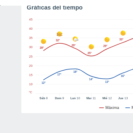
Gráficas del tiempo
45
40
35
33°
32°
29°
29°
30
28°
25°
25
20
18°
17°
15
16°
14°
13°
12°
10
°C
Sáb
8
Dom
9
Lun
10
Mar
11
Mié
12
Jue
13
Máxima