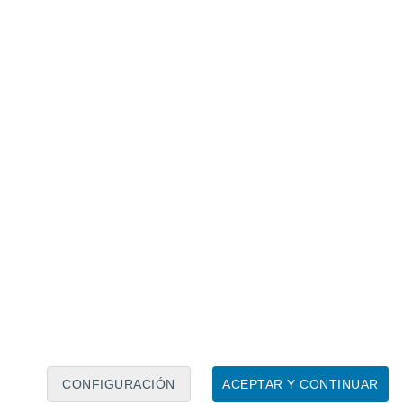
Calendario lunar
Lun
Mar
Mié
Jue
Vie
Sáb
Dom
8
9
10
11
12
13
14
15
16
17
18
19
20
21
CONFIGURACIÓN
ACEPTAR Y CONTINUAR