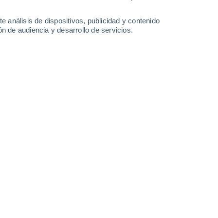
25°
/
14°
29°
/
13°
33°
/
16°
35°
/
19°
e análisis de dispositivos, publicidad y contenido
n de audiencia y desarrollo de servicios.
-
29
km/h
13
-
29
km/h
12
-
25
km/h
12
-
26
km/h
to
Este
5 Medio
3
-
17 km/h
FPS:
6-10
Este
4 Medio
3
-
17 km/h
FPS:
6-10
Este
3 Medio
3
-
17 km/h
FPS:
6-10
Este
1 Bajo
3
-
16 km/h
FPS:
no