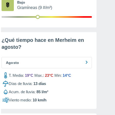
Bajo
Gramíneas (9 #/m³)
¿Qué tiempo hace en Merheim en
agosto
?
Agosto
T. Media:
19°C
Max.:
23°C
Min:
14°C
Días de lluvia:
13
días
Acum. de lluvia:
85 l/m²
Viento medio:
10 km/h