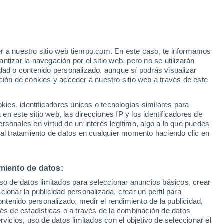
o
er a nuestro sitio web tiempo.com. En este caso, te informamos
tizar la navegación por el sitio web, pero no se utilizarán
dad o contenido personalizado, aunque sí podrás visualizar
ción de cookies y acceder a nuestro sitio web a través de este
es, identificadores únicos o tecnologías similares para
n este sitio web, las direcciones IP y los identificadores de
rsonales en virtud de un interés legítimo, algo a lo que puedes
e nubosidad
Radar de lluvia
Satélites
Modelos
 al tratamiento de datos en cualquier momento haciendo clic en
miento de datos:
Martes
Miércoles
Jueves
Viernes
uso de datos limitados para seleccionar anuncios básicos, crear
11 Ago
12 Ago
13 Ago
14 Ago
ccionar la publicidad personalizada, crear un perfil para
ontenido personalizado, medir el rendimiento de la publicidad,
vés de estadísticas o a través de la combinación de datos
rvicios, uso de datos limitados con el objetivo de seleccionar el