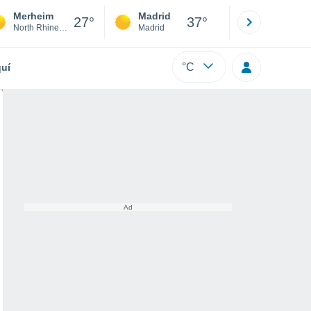
Merheim
Madrid
Barcelona
27°
37°
North Rhine-Westphalia
Madrid
Barcelona
°C
uí