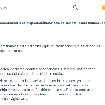
deos
Alertas
Radar
Mapas
Satélites
Modelos
Revista
Foro
El mundo
Esq
ofesionales para garantizar que la información que se ofrece es
entes opciones:
rheim
ecogida mediante cookies o tecnologías similares, nos permite
on altos estándares de calidad sin coste.
eb aceptando la instalación de todas las cookies, ya sean
 y análisis del comportamiento en el sitio web, así como
...
ntenido personalizado en función del mismo. Puedes consultar
alquier momento el consentimiento pulsando el botón
Por horas
uestra página web.
Intervalos nubosos en las
próximas horas