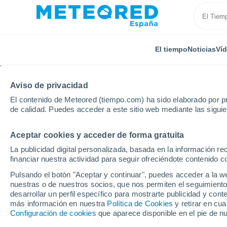
El tiempo
Noticias
Ví
Aviso de privacidad
El contenido de Meteored (tiempo.com) ha sido elaborado por pr
de calidad. Puedes acceder a este sitio web mediante las sigui
Aceptar cookies y acceder de forma gratuita
Inicio
Alemania
Renania del Norte-Westfalia
Me
La publicidad digital personalizada, basada en la información r
financiar nuestra actividad para seguir ofreciéndote contenido c
El Tiempo en Merheim
Pulsando el botón "Aceptar y continuar", puedes acceder a la w
nuestras o de nuestros socios, que nos permiten el seguimiento
14:33
Sábado
desarrollar un perfil específico para mostrarte publicidad y co
más información en nuestra
Política de Cookies
y retirar en cu
Configuración de cookies
que aparece disponible en el pie de n
Soleado