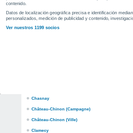
Challement
contenido.
Datos de localización geográfica precisa e identificación mediant
Challuy
personalizados, medición de publicidad y contenido, investigació
Champallement
Ver nuestros 1199 socios
Champlemy
Champlin
Champvert
Champvoux
Chantenay-Saint-Imbert
Charrin
Chasnay
Château-Chinon (Campagne)
Château-Chinon (Ville)
Clamecy