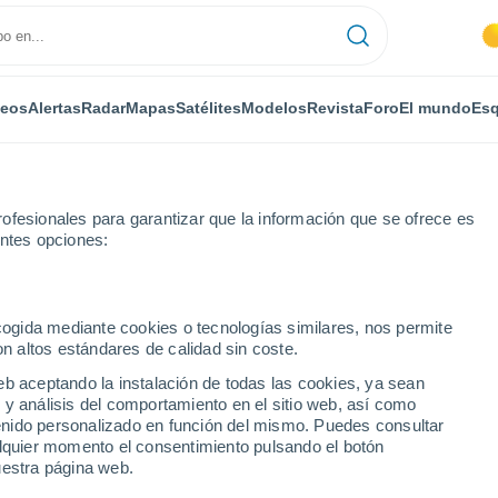
deos
Alertas
Radar
Mapas
Satélites
Modelos
Revista
Foro
El mundo
Esq
ofesionales para garantizar que la información que se ofrece es
entes opciones:
Localidades
ecogida mediante cookies o tecnologías similares, nos permite
on altos estándares de calidad sin coste.
 ciudades de Nièvre
eb aceptando la instalación de todas las cookies, ya sean
 y análisis del comportamiento en el sitio web, así como
ntenido personalizado en función del mismo. Puedes consultar
alquier momento el consentimiento pulsando el botón
uestra página web.