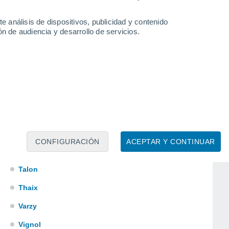
Millay
e análisis de dispositivos, publicidad y contenido
Montsauche-les-Settons
n de audiencia y desarrollo de servicios.
Nolay
Ouroux-en-Morvan
Saint-Honoré-les-Bains
Saint-Malo-en-Donziois
Saint-Père
Saint-Saulge
CONFIGURACIÓN
ACEPTAR Y CONTINUAR
Saint-Vérain
Talon
Thaix
Varzy
Vignol