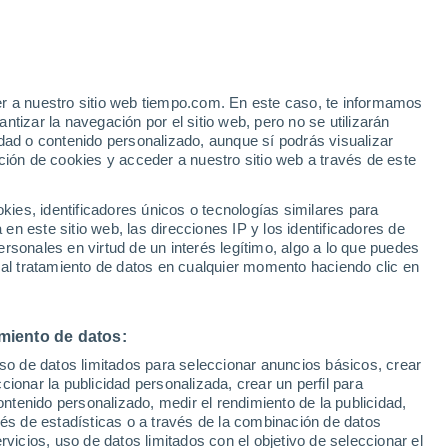
vre
Corancy
Corvol-l'Orgueilleux
er a nuestro sitio web tiempo.com. En este caso, te informamos
tizar la navegación por el sitio web, pero no se utilizarán
Donzy
dad o contenido personalizado, aunque sí podrás visualizar
ción de cookies y acceder a nuestro sitio web a través de este
Fours
La Machine
es, identificadores únicos o tecnologías similares para
n este sitio web, las direcciones IP y los identificadores de
Limon
rsonales en virtud de un interés legítimo, algo a lo que puedes
 al tratamiento de datos en cualquier momento haciendo clic en
Lucenay-lès-Aix
Luzy
miento de datos:
Lys
uso de datos limitados para seleccionar anuncios básicos, crear
ccionar la publicidad personalizada, crear un perfil para
Mesves-sur-Loire
ontenido personalizado, medir el rendimiento de la publicidad,
Metz-le-Comte
vés de estadísticas o a través de la combinación de datos
rvicios, uso de datos limitados con el objetivo de seleccionar el