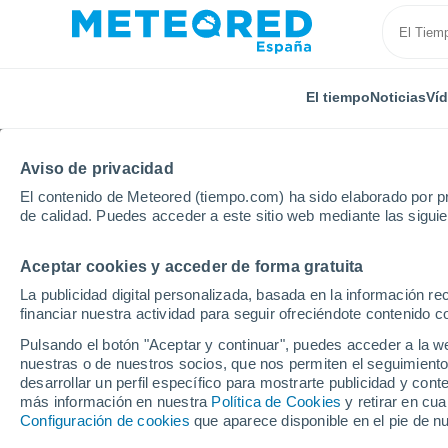
El tiempo
Noticias
Ví
Aviso de privacidad
El contenido de Meteored (tiempo.com) ha sido elaborado por pr
de calidad. Puedes acceder a este sitio web mediante las sigui
Aceptar cookies y acceder de forma gratuita
Inicio
Francia
Borgoña-Franco Condado
Nièvre
La publicidad digital personalizada, basada en la información r
financiar nuestra actividad para seguir ofreciéndote contenido c
El tiempo en todas las
Pulsando el botón "Aceptar y continuar", puedes acceder a la w
nuestras o de nuestros socios, que nos permiten el seguimiento
Todas las localidades de Nièvre
desarrollar un perfil específico para mostrarte publicidad y co
más información en nuestra
Política de Cookies
y retirar en cu
A - B
C - E
F - L
M - P
R - S
T - V
Configuración de cookies
que aparece disponible en el pie de n