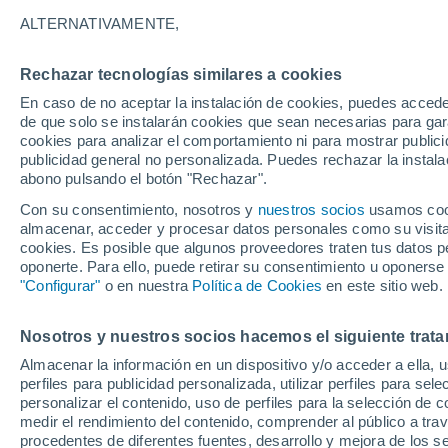
Localidades más consultadas de Niè
ALTERNATIVAMENTE,
Arbourse
Rechazar tecnologías similares a cookies
Arthel
En caso de no aceptar la instalación de cookies, puedes acced
de que solo se instalarán cookies que sean necesarias para garan
Brèves
cookies para analizar el comportamiento ni para mostrar publici
publicidad general no personalizada. Puedes rechazar la instala
Brinay
abono pulsando el botón "Rechazar".
Brinon-sur-Beuvron
Con su consentimiento, nosotros y
nuestros socios
usamos cooki
almacenar, acceder y procesar datos personales como su visita e
Bulcy
cookies. Es posible que algunos proveedores traten tus datos pe
oponerte. Para ello, puede retirar su consentimiento u oponerse
Bussy-la-Pesle
"Configurar"
o en nuestra
Política de Cookies
en este sitio web.
Cercy-la-Tour
Nosotros y nuestros socios hacemos el siguiente trata
Cervon
Almacenar la información en un dispositivo y/o acceder a ella, 
perfiles para publicidad personalizada, utilizar perfiles para sele
Cessy-les-Bois
personalizar el contenido, uso de perfiles para la selección de c
Chalaux
medir el rendimiento del contenido, comprender al público a tra
procedentes de diferentes fuentes, desarrollo y mejora de los se