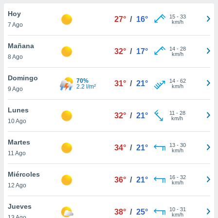
do en
Hoy
15
-
33
27°
/
16°
 mismo.
km/h
7 Ago
sultar más
 en nuestra
Mañana
14
-
28
 Cookies
y
32°
/
17°
km/h
8 Ago
ualquier
ento
Domingo
70%
14
-
62
31°
/
21°
 botón
2.2 l/m²
km/h
9 Ago
ación de
kies
Lunes
11
-
28
 disponible
32°
/
21°
km/h
10 Ago
e nuestra
.
Martes
13
-
30
34°
/
21°
km/h
IVAMENTE,
11 Ago
Miércoles
16
-
32
36°
/
21°
as
km/h
12 Ago
 a cookies
 no aceptar
Jueves
10
-
31
38°
/
25°
ón de
km/h
13 Ago