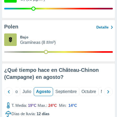
 seleccionar
o.
calización
precisa e
ión mediante
Polen
Detalle
, publicidad
Bajo
Gramíneas (8 #/m³)
dos,
 publicidad
,
ón de
 desarrollo
s.
¿Qué tiempo hace en Château-Chinon
(Campagne) en
agosto
?
tros 1199
ios
yo
Junio
Julio
Agosto
Septiembre
Octubre
Noviemb
T. Media:
19°C
Max.:
24°C
Min:
14°C
Días de lluvia:
12
días