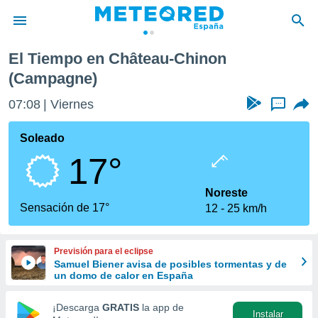
au-Chinon (Campagne)
El Tiempo en Château-Chinon
privacidad
(Campagne)
o de
tiempo.com)
07:08
Viernes
...
borado por
es para
Soleado
ue la
 que se
17°
e calidad.
eder a este
Noreste
ediante las
Sensación de 17°
opciones:
12
25 km/h
ookies y
e forma
Previsión para el eclipse
Samuel Biener avisa de posibles tormentas y de
un domo de calor en España
d digital
ada, basada
¡Descarga
GRATIS
la app de
mación
Instalar