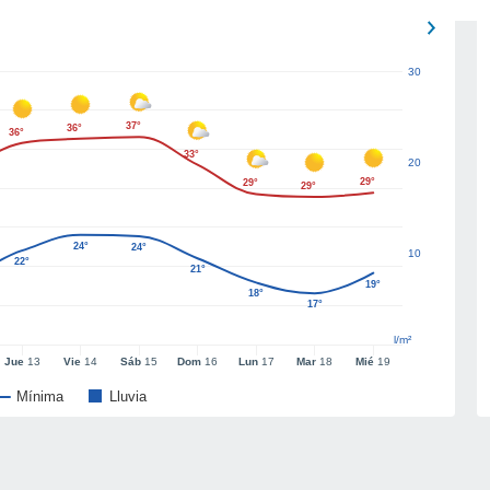
30
37°
36°
36°
33°
20
29°
29°
29°
24°
24°
10
22°
21°
19°
18°
17°
l/m²
Jue
13
Vie
14
Sáb
15
Dom
16
Lun
17
Mar
18
Mié
19
Mínima
Lluvia