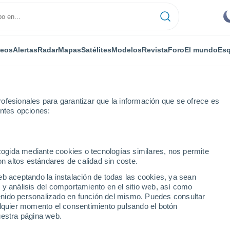
deos
Alertas
Radar
Mapas
Satélites
Modelos
Revista
Foro
El mundo
Esq
ofesionales para garantizar que la información que se ofrece es
entes opciones:
Château-Chinon (Ville)
ecogida mediante cookies o tecnologías similares, nos permite
on altos estándares de calidad sin coste.
hinon (Ville)
eb aceptando la instalación de todas las cookies, ya sean
 y análisis del comportamiento en el sitio web, así como
...
ntenido personalizado en función del mismo. Puedes consultar
alquier momento el consentimiento pulsando el botón
Por horas
uestra página web.
Cielos despejados en las
próximas horas