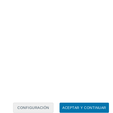
Calendario lunar
Lun
Mar
Mié
Jue
Vie
Sáb
Dom
7
8
9
10
11
12
13
14
15
16
17
18
19
20
CONFIGURACIÓN
ACEPTAR Y CONTINUAR