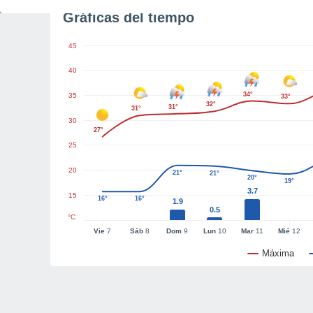
Gráficas del tiempo
45
40
34°
35
33°
32°
31°
31°
30
27°
25
20
21°
21°
20°
19°
3.7
15
16°
16°
1.9
0.5
°C
Vie
7
Sáb
8
Dom
9
Lun
10
Mar
11
Mié
12
Máxima