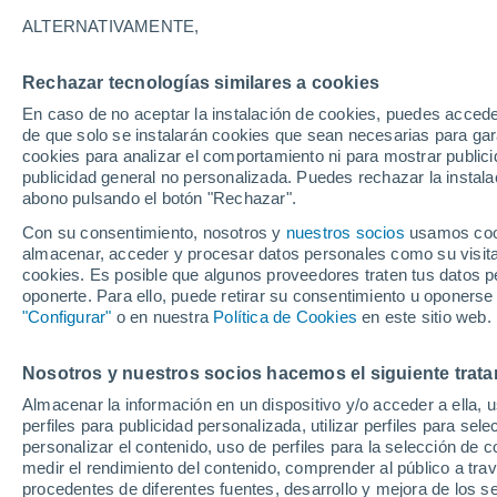
22°
ALTERNATIVAMENTE,
Rechazar tecnologías similares a cookies
Norte
En caso de no aceptar la instalación de cookies, puedes acced
Sensación de 22°
9
-
24 km/
de que solo se instalarán cookies que sean necesarias para garan
cookies para analizar el comportamiento ni para mostrar publici
publicidad general no personalizada. Puedes rechazar la instala
abono pulsando el botón "Rechazar".
Tormentas fuertes
Esta tarde las tormentas dejarán fenómenos
Con su consentimiento, nosotros y
nuestros socios
usamos cooki
adversos en 6 comunidades
almacenar, acceder y procesar datos personales como su visita e
cookies. Es posible que algunos proveedores traten tus datos pe
El Tiempo 1 - 7 días
Por horas
Actualidad
Mapa de
oponerte. Para ello, puede retirar su consentimiento u oponerse
"Configurar"
o en nuestra
Política de Cookies
en este sitio web.
Nosotros y nuestros socios hacemos el siguiente trata
Mañana
Domingo
Hoy
Almacenar la información en un dispositivo y/o acceder a ella, 
8 Ago
9 Ago
7 Ago
perfiles para publicidad personalizada, utilizar perfiles para sele
personalizar el contenido, uso de perfiles para la selección de c
medir el rendimiento del contenido, comprender al público a tra
procedentes de diferentes fuentes, desarrollo y mejora de los se
60%