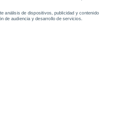
0.5 l/m²
3.7 l/m²
32°
/
21°
34°
/
20°
33°
/
19°
36°
/
22°
e análisis de dispositivos, publicidad y contenido
n de audiencia y desarrollo de servicios.
-
25
km/h
11
-
29
km/h
13
-
26
km/h
9
-
28
km/h
hoy
, 7 de agosto
Norte
3 Medio
13
-
33 km/h
FPS:
6-10
Norte
2 Bajo
13
-
32 km/h
FPS:
no
Norte
1 Bajo
12
-
30 km/h
FPS:
no
Norte
0 Bajo
12
-
28 km/h
FPS:
no