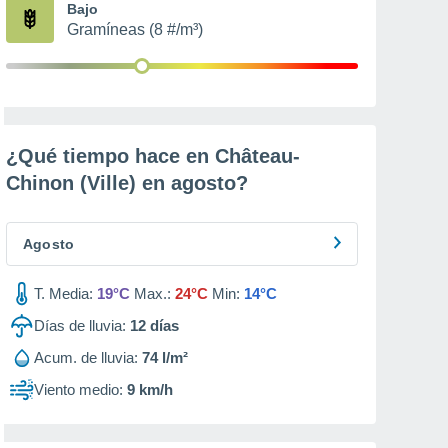
Bajo
Gramíneas (8 #/m³)
¿Qué tiempo hace en Château-
Chinon (Ville) en
agosto
?
Agosto
T. Media:
19°C
Max.:
24°C
Min:
14°C
Días de lluvia:
12
días
Acum. de lluvia:
74 l/m²
Viento medio:
9 km/h