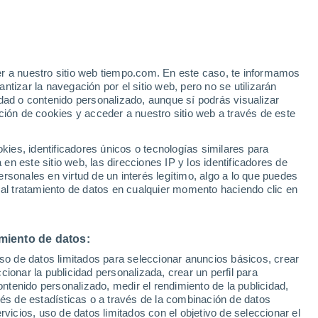
er a nuestro sitio web tiempo.com. En este caso, te informamos
h
tizar la navegación por el sitio web, pero no se utilizarán
dad o contenido personalizado, aunque sí podrás visualizar
ción de cookies y acceder a nuestro sitio web a través de este
es, identificadores únicos o tecnologías similares para
n este sitio web, las direcciones IP y los identificadores de
rsonales en virtud de un interés legítimo, algo a lo que puedes
 temperatura
Radar de lluvia
Satélites
Modelos
 al tratamiento de datos en cualquier momento haciendo clic en
miento de datos:
Lunes
Martes
Miércoles
Jueves
uso de datos limitados para seleccionar anuncios básicos, crear
10 Ago
11 Ago
12 Ago
13 Ago
ccionar la publicidad personalizada, crear un perfil para
ontenido personalizado, medir el rendimiento de la publicidad,
vés de estadísticas o a través de la combinación de datos
rvicios, uso de datos limitados con el objetivo de seleccionar el
70%
60%