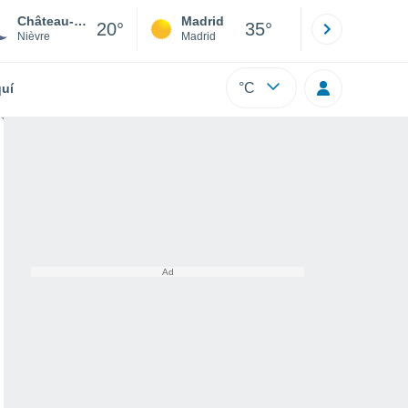
Château-Chinon (Ville)
Madrid
Barcelona
20°
35°
Nièvre
Madrid
Barcelona
°C
uí