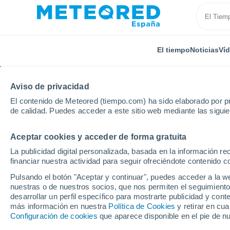
El tiempo
Noticias
Ví
Aviso de privacidad
El contenido de Meteored (tiempo.com) ha sido elaborado por pr
de calidad. Puedes acceder a este sitio web mediante las sigui
Aceptar cookies y acceder de forma gratuita
Inicio
Francia
Borgoña-Franco Condado
Nièvre
La publicidad digital personalizada, basada en la información r
financiar nuestra actividad para seguir ofreciéndote contenido c
El Tiempo en Château-C
Pulsando el botón "Aceptar y continuar", puedes acceder a la w
nuestras o de nuestros socios, que nos permiten el seguimiento
21:02
Viernes
desarrollar un perfil específico para mostrarte publicidad y co
más información en nuestra
Política de Cookies
y retirar en cu
Configuración de cookies
que aparece disponible en el pie de n
Soleado