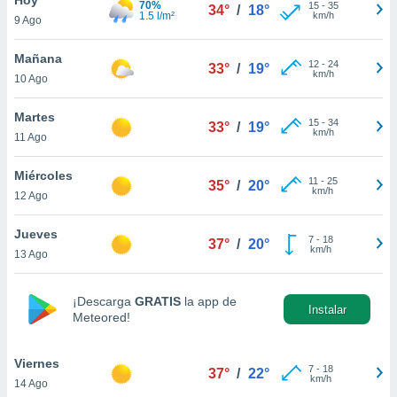
70%
15
-
35
34°
/
18°
1.5 l/m²
km/h
9 Ago
do en
 mismo.
sultar más
Mañana
12
-
24
33°
/
19°
 en nuestra
km/h
10 Ago
 Cookies
y
ualquier
Martes
15
-
34
33°
/
19°
km/h
11 Ago
ento
 botón
ación de
Miércoles
11
-
25
35°
/
20°
kies
km/h
12 Ago
 disponible
e nuestra
Jueves
7
-
18
.
37°
/
20°
km/h
13 Ago
IVAMENTE,
¡Descarga
GRATIS
la app de
Instalar
Meteored!
as
 a cookies
Viernes
 no aceptar
7
-
18
37°
/
22°
km/h
14 Ago
ón de