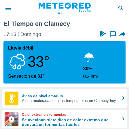
cy
El Tiempo en Clamecy
privacidad
17:13
Domingo
...
o de
tiempo.com)
borado por
Lluvia débil
es para
33°
ue la
 que se
e calidad.
30%
eder a este
Sensación de 31°
0.2 l/m²
ediante las
opciones:
ookies y
Aviso de nivel amarillo
Alerta moderada por altas temperaturas en Clamecy hoy
e forma
d digital
Calor extremo y tormentas
ada, basada
Se avecinan siete días de calor extremo que
derivará en tormentas fuertes
mación