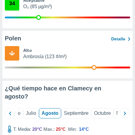
Aceptable
 seleccionar
34
o.
O₃ (85 µg/m³)
calización
precisa e
ión mediante
Polen
, publicidad
Detalle
dos,
Alto
 publicidad
Ambrosía (123 #/m³)
,
ón de
 desarrollo
s.
¿Qué tiempo hace en Clamecy en
tros 1199
ios
agosto
?
yo
Junio
Julio
Agosto
Septiembre
Octubre
Noviemb
T. Media:
20°C
Max.:
25°C
Min:
14°C