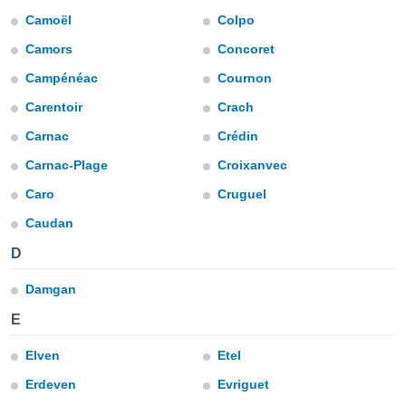
Camoël
Colpo
do en
 mismo.
Camors
Concoret
sultar más
 en nuestra
Campénéac
Cournon
 Cookies
y
Carentoir
Crach
ualquier
Carnac
Crédin
ento
 botón
Carnac-Plage
Croixanvec
ación de
Caro
Cruguel
kies
 disponible
Caudan
e nuestra
.
D
IVAMENTE,
Damgan
E
as
 a cookies
Elven
Etel
 no aceptar
Erdeven
Evriguet
ón de