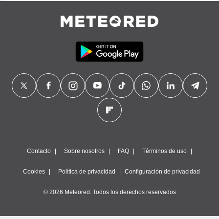
 botón
.
nto,
cios
kies,
ores únicos
as similares
nar,
rocesar
onales como
 este sitio
recciones IP
ficadores de
Contacto
Sobre nosotros
FAQ
Términos de uso
 posible
s
 traten tus
Cookies
Política de privacidad
Configuración de privacidad
nales en
 interés
© 2026 Meteored. Todos los derechos reservados
go a lo que
nerte. Para
retirar su