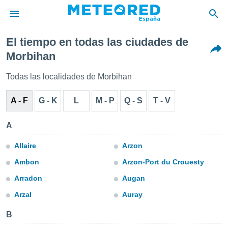
El tiempo en todas las ciudades de
privacidad
Morbihan
o de
tiempo.com)
Todas las localidades de Morbihan
borado por
es para
A - F
G - K
L
M - P
Q - S
T - V
ue la
 que se
e calidad.
A
eder a este
ediante las
Allaire
Arzon
opciones:
Ambon
Arzon-Port du Crouesty
ookies y
Arradon
Augan
e forma
Arzal
Auray
d digital
ada, basada
B
mación