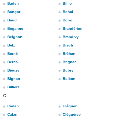
ediante
Baden
Billio
ecnologías
nos permite
Bangor
Bohal
estra
Baud
Bono
ara seguir
e contenido
Béganne
Brandérion
stándares
ACEPTAR
sin coste.
Beignon
Brandivy
Y
CONTINUAR
 botón
Belz
Brech
continuar",
Berné
Bréhan
der a la
CONFIGURACIÓN
ndo la
Berric
Brignac
 de todas
, ya sean
Bieuzy
Bubry
de nuestros
Bignan
Buléon
 nos
Billiers
 y análisis
tamiento en
C
b, así como
un perfil
Caden
Cléguer
para
ublicidad y
Calan
Cléguérec