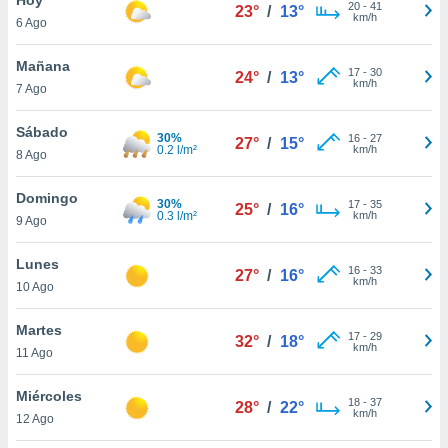
20
-
41
23°
/
13°
km/h
6 Ago
do en
 mismo.
sultar más
Mañana
17
-
30
24°
/
13°
 en nuestra
km/h
7 Ago
 Cookies
y
ualquier
Sábado
30%
16
-
27
27°
/
15°
0.2 l/m²
km/h
8 Ago
ento
 botón
ación de
Domingo
30%
17
-
35
25°
/
16°
kies
0.3 l/m²
km/h
9 Ago
 disponible
e nuestra
Lunes
16
-
33
.
27°
/
16°
km/h
10 Ago
IVAMENTE,
Martes
17
-
29
32°
/
18°
km/h
11 Ago
as
 a cookies
Miércoles
18
-
37
28°
/
22°
km/h
 no aceptar
12 Ago
ón de