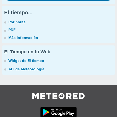
El tiempo...
Por horas
PDF
Más información
El Tiempo en tu Web
Widget de El tiempo
API de Meteorología