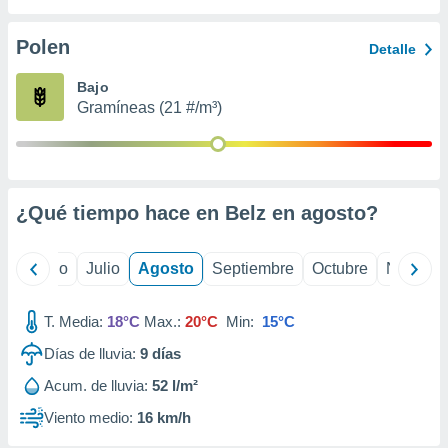
 seleccionar
o.
Polen
Detalle
calización
precisa e
Bajo
ión mediante
Gramíneas (21 #/m³)
, publicidad
dos,
 publicidad
,
¿Qué tiempo hace en Belz en
agosto
?
ón de
 desarrollo
s.
yo
Junio
Julio
Agosto
Septiembre
Octubre
Noviemb
tros 1199
ios
T. Media:
18°C
Max.:
20°C
Min:
15°C
Días de lluvia:
9
días
Acum. de lluvia:
52 l/m²
Viento medio:
16 km/h