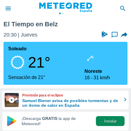
El Tiempo en Belz
privacidad
20:30
Jueves
...
o de
tiempo.com)
borado por
Soleado
es para
21°
ue la
 que se
e calidad.
Noreste
eder a este
Sensación de 21°
16
31 km/h
ediante las
opciones:
Previsión para el eclipse
ookies y
Samuel Biener avisa de posibles tormentas y de
e forma
un domo de calor en España
d digital
¡Descarga
GRATIS
la app de
Instalar
ada, basada
Meteored!
mación