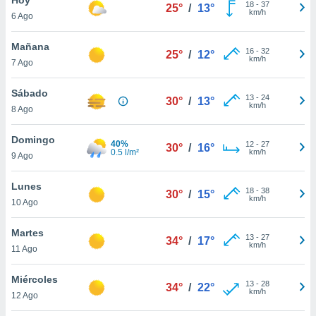
18
-
37
25°
/
13°
km/h
6 Ago
do en
 mismo.
sultar más
Mañana
16
-
32
25°
/
12°
 en nuestra
km/h
7 Ago
 Cookies
y
ualquier
Sábado
13
-
24
30°
/
13°
km/h
8 Ago
ento
 botón
ación de
Domingo
40%
12
-
27
30°
/
16°
kies
0.5 l/m²
km/h
9 Ago
 disponible
e nuestra
Lunes
18
-
38
.
30°
/
15°
km/h
10 Ago
IVAMENTE,
Martes
13
-
27
34°
/
17°
km/h
11 Ago
as
 a cookies
Miércoles
13
-
28
34°
/
22°
km/h
 no aceptar
12 Ago
ón de