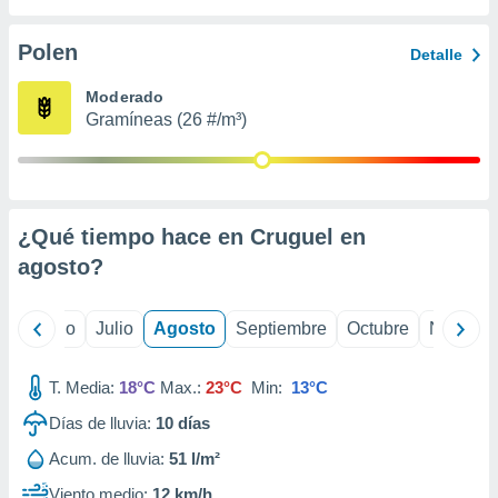
 seleccionar
o.
Polen
Detalle
calización
precisa e
Moderado
ión mediante
Gramíneas (26 #/m³)
, publicidad
dos,
 publicidad
,
¿Qué tiempo hace en Cruguel en
ón de
agosto
?
 desarrollo
s.
tros 1199
yo
Junio
Julio
Agosto
Septiembre
Octubre
Noviemb
ios
T. Media:
18°C
Max.:
23°C
Min:
13°C
Días de lluvia:
10
días
Acum. de lluvia:
51 l/m²
Viento medio:
12 km/h