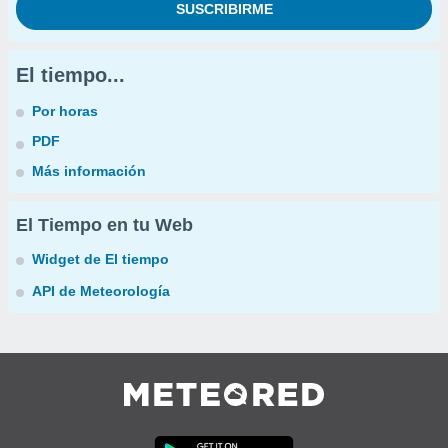
El tiempo...
Por horas
PDF
Más información
El Tiempo en tu Web
Widget de El tiempo
API de Meteorología