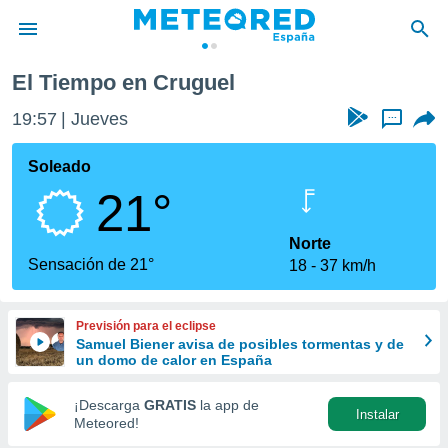
El Tiempo en Cruguel
privacidad
19:57
Jueves
...
o de
tiempo.com)
borado por
Soleado
es para
21°
ue la
 que se
e calidad.
Norte
eder a este
Sensación de 21°
18
37 km/h
ediante las
opciones:
Previsión para el eclipse
ookies y
Samuel Biener avisa de posibles tormentas y de
e forma
un domo de calor en España
d digital
¡Descarga
GRATIS
la app de
Instalar
ada, basada
Meteored!
mación