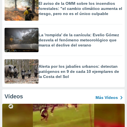
El aviso de la OMM sobre los incendios
forestales: "el cambio climático aumenta el
riesgo, pero no es el único culpable
La 'rompida' de la canícula: Evelio Gómez
desvela el fenómeno meteorológico que
marca el declive del verano
Alerta por los jabalíes urbanos: detectan
patógenos en 9 de cada 10 ejemplares de
la Costa del Sol
Vídeos
Más Vídeos