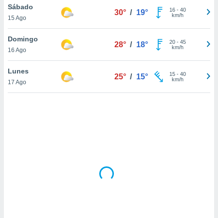
uedes
Sábado
16
-
40
30°
/
19°
uestro sitio
km/h
15 Ago
.com. En
te
Domingo
 de que
20
-
45
28°
/
18°
km/h
talarán
16 Ago
e sean
para
Lunes
15
-
40
25°
/
15°
a
km/h
17 Ago
por el sitio
o se
cookies para
nto ni para
licidad o
ado, aunque
sualizar
general no
ada. Puedes
 instalación
y acceder a
io web a
ste abono