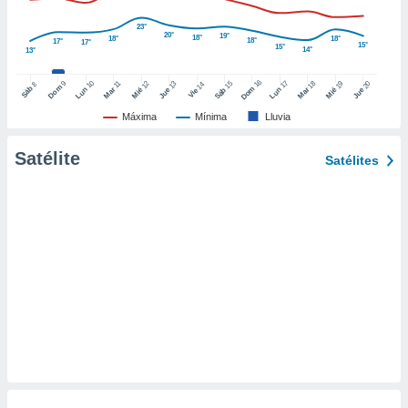
ento u
23°
20°
19°
18°
18°
18°
18°
17°
17°
 de datos
15°
15°
14°
13°
er momento
ic en
16
10
17
9
15
18
11
12
13
19
20
14
8
Dom
Sáb
Dom
Lun
Mar
Lun
Sáb
Mar
Mié
Jue
Mié
Jue
Vie
o en
Máxima
Mínima
Lluvia
 Cookies
en
eb.
Satélite
Satélites
y
socios
el
to de
la
 en un
 y/o acceder
 de datos
ara
 anuncios
ar perfiles