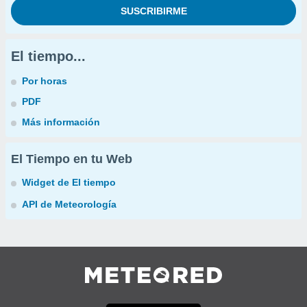
El tiempo...
Por horas
PDF
Más información
El Tiempo en tu Web
Widget de El tiempo
API de Meteorología