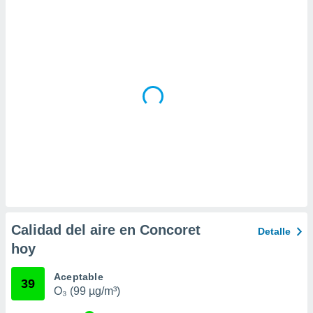
idad
a, utilizar
a
 la
da, crear un
personalizar
o, uso de
a la
e contenido
do, medir el
 de la
medir el
 del
 comprender
 través de
s o a través
Calidad del aire en Concoret
Detalle
nación de
hoy
edentes de
fuentes,
y mejora de
Aceptable
39
os, uso de
O₃ (99 µg/m³)
ados con el