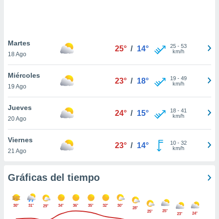
 botón
.
nto,
Martes
25
-
53
25°
/
14°
km/h
18 Ago
cios
kies,
Miércoles
ores únicos
19
-
49
23°
/
18°
km/h
19 Ago
as similares
nar,
rocesar
Jueves
18
-
41
24°
/
15°
onales como
km/h
20 Ago
 este sitio
recciones IP
Viernes
ficadores de
10
-
32
23°
/
14°
km/h
21 Ago
 posible
s
 traten tus
Gráficas del tiempo
nales en
 interés
go a lo que
30°
31°
34°
36°
35°
32°
30°
29°
nerte. Para
28°
25°
25°
24°
23°
retirar su