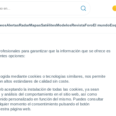
deos
Alertas
Radar
Mapas
Satélites
Modelos
Revista
Foro
El mundo
Esq
ofesionales para garantizar que la información que se ofrece es
entes opciones:
alidades
ecogida mediante cookies o tecnologías similares, nos permite
on altos estándares de calidad sin coste.
 ciudades del Municipio
eb aceptando la instalación de todas las cookies, ya sean
 y análisis del comportamiento en el sitio web, así como
ntenido personalizado en función del mismo. Puedes consultar
alquier momento el consentimiento pulsando el botón
s
uestra página web.