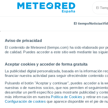
El tiempo
Noticias
Ví
Aviso de privacidad
El contenido de Meteored (tiempo.com) ha sido elaborado por pr
de calidad. Puedes acceder a este sitio web mediante las sigui
Aceptar cookies y acceder de forma gratuita
Inicio
Puerto Rico
Municipio de Las Piedras
Loc
La publicidad digital personalizada, basada en la información r
financiar nuestra actividad para seguir ofreciéndote contenido c
El tiempo en todas las
Pulsando el botón "Aceptar y continuar", puedes acceder a la w
de Las Piedras
nuestras o de nuestros socios, que nos permiten el seguimiento
desarrollar un perfil específico para mostrarte publicidad y co
más información en nuestra
Política de Cookies
y retirar en cu
Todas las localidades del Municipio de Las Piedra
Configuración de cookies
que aparece disponible en el pie de n