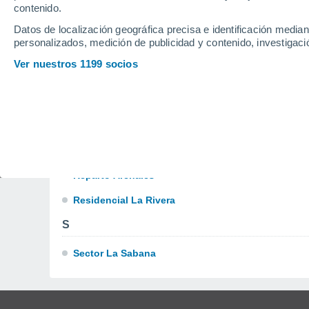
contenido.
M
Datos de localización geográfica precisa e identificación mediant
personalizados, medición de publicidad y contenido, investigació
Melillas
Ver nuestros 1199 socios
P
Parkhurst
Pueblito Del Rio
R
Reparto Arenales
Residencial La Rivera
S
Sector La Sabana