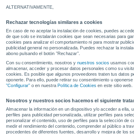
A - S
ALTERNATIVAMENTE,
A
Rechazar tecnologías similares a cookies
April Garden
En caso de no aceptar la instalación de cookies, puedes acced
de que solo se instalarán cookies que sean necesarias para garan
B
cookies para analizar el comportamiento ni para mostrar publici
publicidad general no personalizada. Puedes rechazar la instala
Barriada La Rivera
abono pulsando el botón "Rechazar".
Con su consentimiento, nosotros y
Boqueron
nuestros socios
usamos cooki
almacenar, acceder y procesar datos personales como su visita e
E
cookies. Es posible que algunos proveedores traten tus datos pe
oponerte. Para ello, puede retirar su consentimiento u oponerse
"Configurar"
o en nuestra
Política de Cookies
en este sitio web.
Extension Las Mercedes
L
Nosotros y nuestros socios hacemos el siguiente trata
La Fermina
Almacenar la información en un dispositivo y/o acceder a ella, 
perfiles para publicidad personalizada, utilizar perfiles para sele
Las Mercedes
personalizar el contenido, uso de perfiles para la selección de c
medir el rendimiento del contenido, comprender al público a tra
Las Piedras
procedentes de diferentes fuentes, desarrollo y mejora de los se