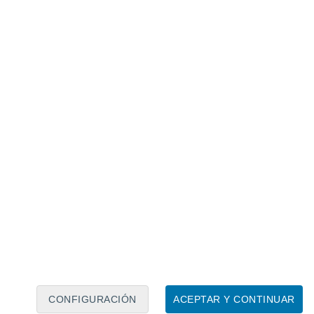
Calendario lunar
Lun
Mar
Mié
Jue
Vie
Sáb
Dom
7
8
9
10
11
12
13
14
15
16
17
18
19
20
CONFIGURACIÓN
ACEPTAR Y CONTINUAR