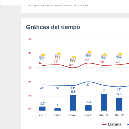
Tiempo para el amanecer
3h 39m
Gráficas del tiempo
40
35
31°
31°
31°
31°
31°
30°
30
25
25°
24°
24°
24°
23°
7
6.6
5.5
20
2.3
1.7
1
°C
Vie
7
Sáb
8
Dom
9
Lun
10
Mar
11
Mié
12
Máxima