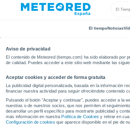
El tiempo
Noticias
Ví
Aviso de privacidad
El contenido de Meteored (tiempo.com) ha sido elaborado por pr
de calidad. Puedes acceder a este sitio web mediante las sigui
Aceptar cookies y acceder de forma gratuita
Inicio
Puerto Rico
Municipio de Las Piedras
Bo
La publicidad digital personalizada, basada en la información r
financiar nuestra actividad para seguir ofreciéndote contenido c
El Tiempo en Boqueron
Pulsando el botón "Aceptar y continuar", puedes acceder a la w
nuestras o de nuestros socios, que nos permiten el seguimiento
02:01
Viernes
desarrollar un perfil específico para mostrarte publicidad y co
más información en nuestra
Política de Cookies
y retirar en cu
Configuración de cookies
que aparece disponible en el pie de n
Parcialmente nuboso