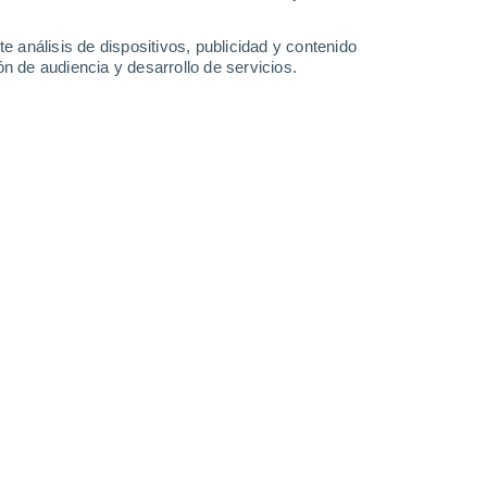
2.3 l/m²
7 l/m²
5.5 l/m²
2.3 l/m²
31°
/
25°
31°
/
24°
31°
/
23°
32°
/
24°
e análisis de dispositivos, publicidad y contenido
n de audiencia y desarrollo de servicios.
-
42
km/h
13
-
35
km/h
16
-
43
km/h
17
-
46
km/h
sto
boso
Este
0 Bajo
5
-
13 km/h
FPS:
no
boso
Este
0 Bajo
5
-
14 km/h
FPS:
no
Este
0 Bajo
5
-
13 km/h
FPS:
no
Este
1 Bajo
9
-
21 km/h
FPS:
no