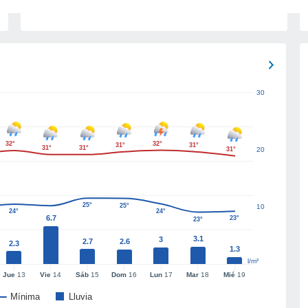
30
32°
32°
31°
31°
31°
31°
31°
20
25°
25°
10
24°
24°
6.7
23°
23°
3.1
3
2.7
2.6
2.3
1.3
l/m²
Jue
13
Vie
14
Sáb
15
Dom
16
Lun
17
Mar
18
Mié
19
Mínima
Lluvia