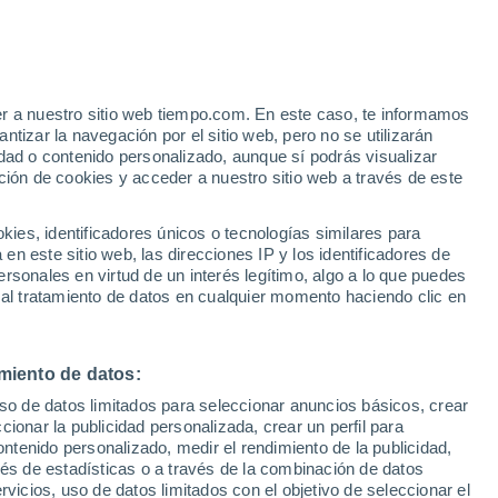
e
er a nuestro sitio web tiempo.com. En este caso, te informamos
:
32%
tizar la navegación por el sitio web, pero no se utilizarán
dad o contenido personalizado, aunque sí podrás visualizar
ción de cookies y acceder a nuestro sitio web a través de este
 de
es, identificadores únicos o tecnologías similares para
n este sitio web, las direcciones IP y los identificadores de
rsonales en virtud de un interés legítimo, algo a lo que puedes
e nubosidad
Radar de lluvia
Satélites
Modelos
 al tratamiento de datos en cualquier momento haciendo clic en
miento de datos:
Lunes
Martes
Miércoles
Jueves
uso de datos limitados para seleccionar anuncios básicos, crear
10 Ago
11 Ago
12 Ago
13 Ago
ccionar la publicidad personalizada, crear un perfil para
ontenido personalizado, medir el rendimiento de la publicidad,
vés de estadísticas o a través de la combinación de datos
rvicios, uso de datos limitados con el objetivo de seleccionar el
90%
90%
90%
80%