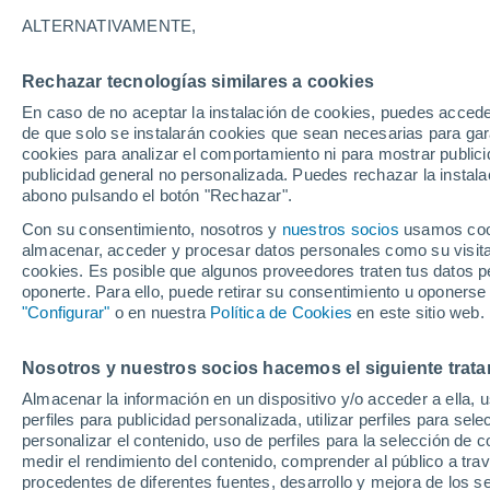
25°
ALTERNATIVAMENTE,
Rechazar tecnologías similares a cookies
Menguant
En caso de no aceptar la instalación de cookies, puedes acced
Iluminada
Sensación de 26°
de que solo se instalarán cookies que sean necesarias para garan
cookies para analizar el comportamiento ni para mostrar publici
publicidad general no personalizada. Puedes rechazar la instala
abono pulsando el botón "Rechazar".
Previsión para el eclipse
Samuel Biener avisa de posibles tormentas y
Con su consentimiento, nosotros y
nuestros socios
usamos cooki
un domo de calor en España
almacenar, acceder y procesar datos personales como su visita e
cookies. Es posible que algunos proveedores traten tus datos pe
El Tiempo 1 - 7 días
Por horas
Actualidad
Mapa d
oponerte. Para ello, puede retirar su consentimiento u oponerse
"Configurar"
o en nuestra
Política de Cookies
en este sitio web.
Nosotros y nuestros socios hacemos el siguiente trata
Mañana
Domingo
Hoy
Almacenar la información en un dispositivo y/o acceder a ella, 
8 Ago
9 Ago
7 Ago
perfiles para publicidad personalizada, utilizar perfiles para sele
personalizar el contenido, uso de perfiles para la selección de c
medir el rendimiento del contenido, comprender al público a tra
procedentes de diferentes fuentes, desarrollo y mejora de los se
60%
90%
80%