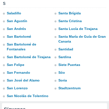
S
do en
 mismo.
Saladillo
Santa Brígida
sultar más
 en nuestra
San Agustín
Santa Cristina
 Cookies
y
San Andrés
Santa Lucía de Tirajana
ualquier
San Bartolomé
Santa María de Guía de Gran
ento
Canaria
 botón
San Bartolomé de
ación de
Fontanales
Santidad
kies
San Bartolomé de Tirajana
Sardina
 disponible
e nuestra
San Felipe
Siete Puertas
.
San Fernando
Sóo
IVAMENTE,
San José del Alamo
Soria
San Lorenzo
Stadtzentrum
as
 a cookies
San Nicolás de Tolentino
 no aceptar
ón de