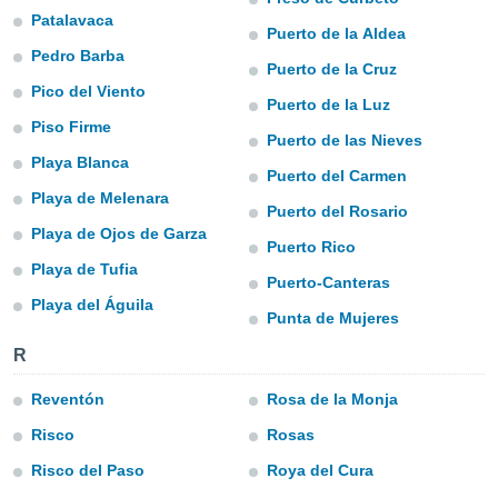
ediante
Patalavaca
ecnologías
Puerto de la Aldea
nos permite
Pedro Barba
Puerto de la Cruz
estra
ara seguir
Pico del Viento
Puerto de la Luz
e contenido
Piso Firme
stándares
Puerto de las Nieves
ACEPTAR
sin coste.
Playa Blanca
Y
Puerto del Carmen
CONTINUAR
 botón
Playa de Melenara
continuar",
Puerto del Rosario
der a la
Playa de Ojos de Garza
CONFIGURACIÓN
Puerto Rico
ndo la
Playa de Tufia
 de todas
Puerto-Canteras
, ya sean
Playa del Águila
de nuestros
Punta de Mujeres
 nos
R
 y análisis
Reventón
Rosa de la Monja
tamiento en
b, así como
Risco
Rosas
un perfil
para
Risco del Paso
Roya del Cura
ublicidad y