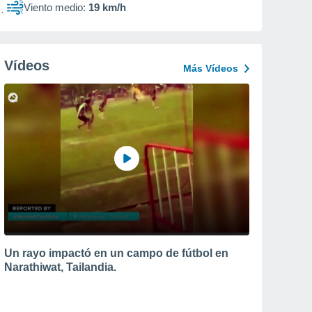
Viento medio:
19 km/h
Vídeos
Más Vídeos
Un rayo impactó en un campo de fútbol en
Narathiwat, Tailandia.