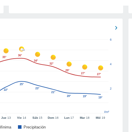
6
36°
35°
34°
32°
4
29°
27°
27°
25°
23°
2
22°
21°
20°
19°
19°
l/m²
Jue
13
Vie
14
Sáb
15
Dom
16
Lun
17
Mar
18
Mié
19
Mínima
Precipitación