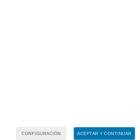
Calendario lunar
Lun
Mar
Mié
Jue
Vie
Sáb
Dom
7
8
9
10
11
12
13
14
15
16
17
18
19
20
CONFIGURACIÓN
ACEPTAR Y CONTINUAR