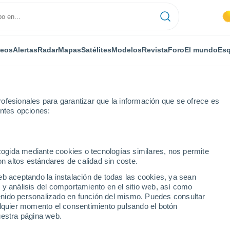
deos
Alertas
Radar
Mapas
Satélites
Modelos
Revista
Foro
El mundo
Esq
ofesionales para garantizar que la información que se ofrece es
entes opciones:
Lucía de Tirajana
ecogida mediante cookies o tecnologías similares, nos permite
on altos estándares de calidad sin coste.
ía de Tirajana
eb aceptando la instalación de todas las cookies, ya sean
 y análisis del comportamiento en el sitio web, así como
...
ntenido personalizado en función del mismo. Puedes consultar
alquier momento el consentimiento pulsando el botón
Por horas
uestra página web.
Cielos despejados en las
próximas horas