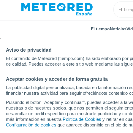
El tiempo
Noticias
Ví
Aviso de privacidad
El contenido de Meteored (tiempo.com) ha sido elaborado por pr
de calidad. Puedes acceder a este sitio web mediante las sigui
Aceptar cookies y acceder de forma gratuita
Inicio
Canarias
Provincia de Las Palmas
Santa 
La publicidad digital personalizada, basada en la información r
financiar nuestra actividad para seguir ofreciéndote contenido c
El Tiempo en Santa Luc
Pulsando el botón "Aceptar y continuar", puedes acceder a la w
nuestras o de nuestros socios, que nos permiten el seguimiento
10:19
Viernes
desarrollar un perfil específico para mostrarte publicidad y co
más información en nuestra
Política de Cookies
y retirar en cu
Configuración de cookies
que aparece disponible en el pie de n
Soleado