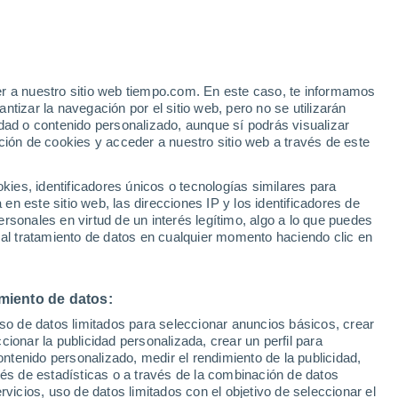
Aviso de nivel amarillo
Alerta moderada por altas
temperaturas en Santa Lucía de
Tirajana hoy
er a nuestro sitio web tiempo.com. En este caso, te informamos
h
tizar la navegación por el sitio web, pero no se utilizarán
dad o contenido personalizado, aunque sí podrás visualizar
ción de cookies y acceder a nuestro sitio web a través de este
ca por
es, identificadores únicos o tecnologías similares para
n este sitio web, las direcciones IP y los identificadores de
rsonales en virtud de un interés legítimo, algo a lo que puedes
 temperatura
Radar de lluvia
Satélites
Modelos
 al tratamiento de datos en cualquier momento haciendo clic en
miento de datos:
Lunes
Martes
Miércoles
Jueves
uso de datos limitados para seleccionar anuncios básicos, crear
10 Ago
11 Ago
12 Ago
13 Ago
ccionar la publicidad personalizada, crear un perfil para
ontenido personalizado, medir el rendimiento de la publicidad,
vés de estadísticas o a través de la combinación de datos
rvicios, uso de datos limitados con el objetivo de seleccionar el