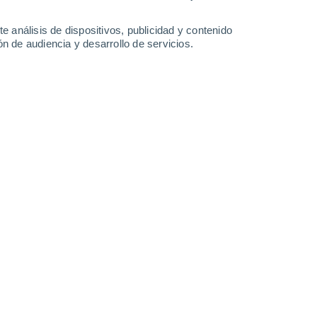
29°
/
19°
30°
/
18°
33°
/
19°
35°
/
22°
e análisis de dispositivos, publicidad y contenido
n de audiencia y desarrollo de servicios.
-
36
km/h
9
-
35
km/h
8
-
35
km/h
7
-
35
km/h
 hoy
, 7 de agosto
Norte
2 Bajo
8
-
30 km/h
FPS:
no
Noreste
5 Medio
8
-
33 km/h
FPS:
6-10
Noreste
7 Alto
9
-
36 km/h
FPS:
15-25
Noreste
10 ¡Muy Alto!
9
-
38 km/h
FPS:
25-50