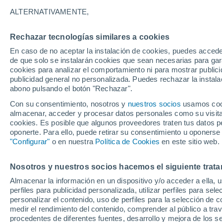
30°
ALTERNATIVAMENTE,
Rechazar tecnologías similares a cookies
Norte
En caso de no aceptar la instalación de cookies, puedes acced
Sensación de 28°
8
-
30 km/
de que solo se instalarán cookies que sean necesarias para garan
cookies para analizar el comportamiento ni para mostrar publici
publicidad general no personalizada. Puedes rechazar la instala
abono pulsando el botón "Rechazar".
Actualidad
El secreto del mar de ardora: la ciencia expli
Con su consentimiento, nosotros y
nuestros socios
usamos cooki
qué brillan en la noche las playas de Galicia
almacenar, acceder y procesar datos personales como su visita e
cookies. Es posible que algunos proveedores traten tus datos pe
El Tiempo 1 - 7 días
Por horas
Actualidad
Mapa de
oponerte. Para ello, puede retirar su consentimiento u oponerse
"Configurar"
o en nuestra
Política de Cookies
en este sitio web.
Nosotros y nuestros socios hacemos el siguiente trata
Mañana
Domingo
Hoy
Almacenar la información en un dispositivo y/o acceder a ella, 
8 Ago
9 Ago
7 Ago
perfiles para publicidad personalizada, utilizar perfiles para sele
personalizar el contenido, uso de perfiles para la selección de c
medir el rendimiento del contenido, comprender al público a tra
procedentes de diferentes fuentes, desarrollo y mejora de los se