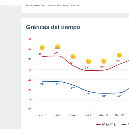
Luz diurna restante
10h 53m
Gráficas del tiempo
45
40
37°
36°
35
33°
32°
30°
29°
30
25
24°
24°
22°
20
19°
19°
18°
15
°C
Vie
7
Sáb
8
Dom
9
Lun
10
Mar
11
Mié
12
Máxima