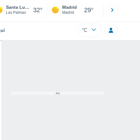
Santa Lucía de Tirajana
Madrid
Barcelona
32°
29°
Las Palmas
Madrid
Barcelona
°C
uí