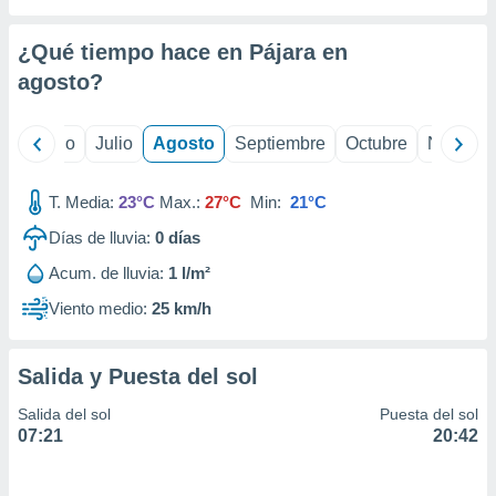
 seleccionar
o.
¿Qué tiempo hace en Pájara en
calización
precisa e
agosto
?
ión mediante
, publicidad
yo
Junio
Julio
Agosto
Septiembre
Octubre
Noviemb
dos,
T. Media:
23°C
Max.:
27°C
Min:
21°C
 publicidad
,
Días de lluvia:
0
días
ón de
 desarrollo
Acum. de lluvia:
1 l/m²
s.
Viento medio:
25 km/h
tros 1199
ios
Salida y Puesta del sol
Salida del sol
Puesta del sol
07:21
20:42