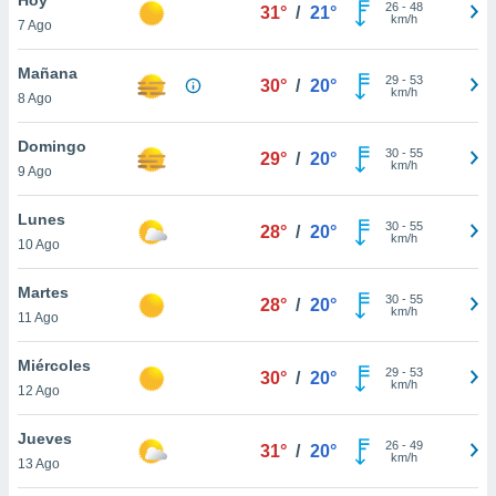
26
-
48
31°
/
21°
km/h
7 Ago
do en
 mismo.
sultar más
Mañana
29
-
53
30°
/
20°
 en nuestra
km/h
8 Ago
 Cookies
y
ualquier
Domingo
30
-
55
29°
/
20°
km/h
9 Ago
ento
 botón
ación de
Lunes
30
-
55
28°
/
20°
kies
km/h
10 Ago
 disponible
e nuestra
Martes
30
-
55
.
28°
/
20°
km/h
11 Ago
IVAMENTE,
Miércoles
29
-
53
30°
/
20°
km/h
12 Ago
as
 a cookies
Jueves
26
-
49
31°
/
20°
km/h
 no aceptar
13 Ago
ón de