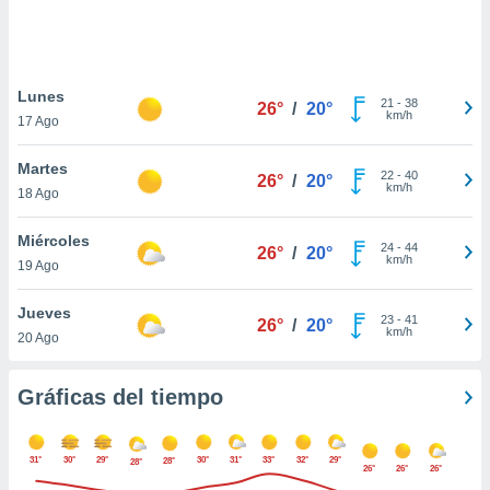
 botón
.
nto,
Lunes
21
-
38
26°
/
20°
km/h
17 Ago
cios
kies,
Martes
ores únicos
22
-
40
26°
/
20°
km/h
18 Ago
as similares
nar,
rocesar
Miércoles
24
-
44
26°
/
20°
onales como
km/h
19 Ago
 este sitio
recciones IP
Jueves
ficadores de
23
-
41
26°
/
20°
km/h
20 Ago
 posible
s
 traten tus
Gráficas del tiempo
nales en
 interés
go a lo que
31°
30°
29°
30°
31°
33°
32°
29°
28°
nerte. Para
28°
26°
26°
26°
retirar su