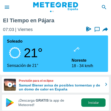
El Tiempo en Pájara
privacidad
07:03
Viernes
...
o de
tiempo.com)
borado por
Soleado
es para
21°
ue la
 que se
e calidad.
Noreste
eder a este
Sensación de 21°
18
34 km/h
ediante las
opciones:
Previsión para el eclipse
ookies y
Samuel Biener avisa de posibles tormentas y de
e forma
un domo de calor en España
d digital
¡Descarga
GRATIS
la app de
Instalar
ada, basada
Meteored!
mación