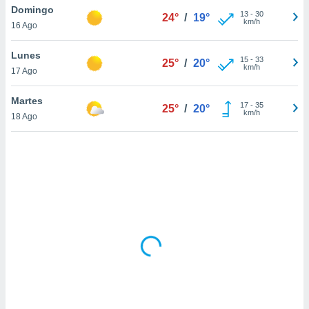
uedes
Domingo
13
-
30
24°
/
19°
uestro sitio
km/h
16 Ago
.com. En
te
Lunes
 de que
15
-
33
25°
/
20°
km/h
talarán
17 Ago
e sean
para
Martes
17
-
35
25°
/
20°
a
km/h
18 Ago
por el sitio
o se
cookies para
nto ni para
licidad o
ado, aunque
sualizar
general no
ada. Puedes
 instalación
y acceder a
io web a
ste abono