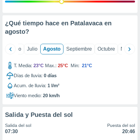
 seleccionar
o.
calización
precisa e
¿Qué tiempo hace en Patalavaca en
ión mediante
agosto
?
, publicidad
yo
Junio
Julio
Agosto
Septiembre
Octubre
Noviemb
dos,
 publicidad
,
T. Media:
23°C
Max.:
25°C
Min:
21°C
ón de
Días de lluvia:
0
días
 desarrollo
s.
Acum. de lluvia:
1 l/m²
tros 1199
Viento medio:
20 km/h
ios
Salida y Puesta del sol
Salida del sol
Puesta del sol
07:30
20:46