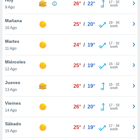
17
-
32
26°
/
22°
km/h
9 Ago
do en
 mismo.
sultar más
Mañana
19
-
34
25°
/
20°
 en nuestra
km/h
10 Ago
 Cookies
y
ualquier
Martes
17
-
32
24°
/
19°
km/h
11 Ago
ento
 botón
ación de
Miércoles
15
-
32
25°
/
19°
kies
km/h
12 Ago
 disponible
e nuestra
Jueves
15
-
32
.
26°
/
19°
km/h
13 Ago
IVAMENTE,
Viernes
17
-
33
26°
/
20°
km/h
14 Ago
as
 a cookies
Sábado
17
-
34
25°
/
19°
km/h
 no aceptar
15 Ago
ón de