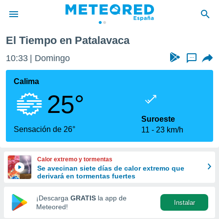
El Tiempo en Patalavaca
privacidad
10:33
Domingo
...
o de
tiempo.com)
borado por
Calima
es para
25°
ue la
 que se
e calidad.
Suroeste
eder a este
Sensación de 26°
11
23 km/h
ediante las
opciones:
Calor extremo y tormentas
ookies y
Se avecinan siete días de calor extremo que
e forma
derivará en tormentas fuertes
d digital
¡Descarga
GRATIS
la app de
Instalar
ada, basada
Meteored!
mación