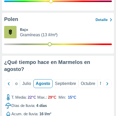
 seleccionar
o.
calización
precisa e
Polen
Detalle
ión mediante
Bajo
, publicidad
Gramíneas (13 #/m³)
dos,
 publicidad
,
ón de
¿Qué tiempo hace en Marmelos en
 desarrollo
s.
agosto
?
tros 1199
ios
yo
Junio
Julio
Agosto
Septiembre
Octubre
Noviemb
T. Media:
22°C
Max.:
29°C
Min:
15°C
Días de lluvia:
4
días
Acum. de lluvia:
16 l/m²