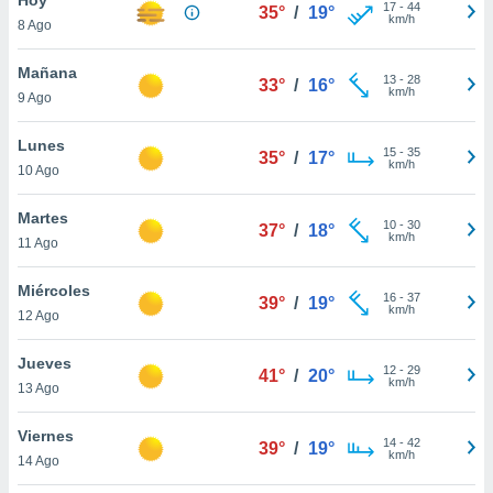
17
-
44
35°
/
19°
km/h
8 Ago
do en
 mismo.
sultar más
Mañana
13
-
28
33°
/
16°
 en nuestra
km/h
9 Ago
 Cookies
y
ualquier
Lunes
15
-
35
35°
/
17°
km/h
10 Ago
ento
 botón
ación de
Martes
10
-
30
37°
/
18°
kies
km/h
11 Ago
 disponible
e nuestra
Miércoles
16
-
37
.
39°
/
19°
km/h
12 Ago
IVAMENTE,
Jueves
12
-
29
41°
/
20°
km/h
13 Ago
as
 a cookies
Viernes
14
-
42
39°
/
19°
km/h
 no aceptar
14 Ago
ón de