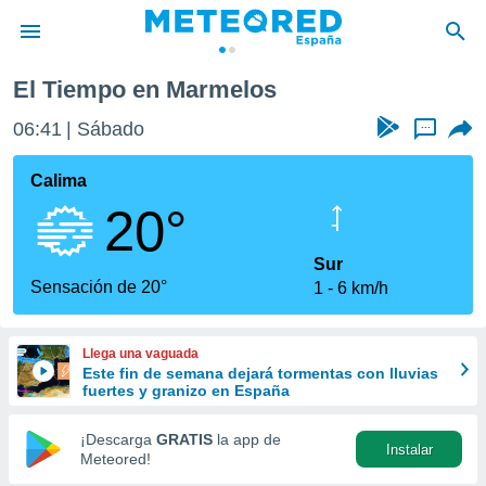
El Tiempo en Marmelos
privacidad
06:41
Sábado
...
o de
tiempo.com)
borado por
Calima
es para
20°
ue la
 que se
e calidad.
Sur
eder a este
Sensación de 20°
1
6 km/h
ediante las
opciones:
Llega una vaguada
ookies y
Este fin de semana dejará tormentas con lluvias
e forma
fuertes y granizo en España
d digital
¡Descarga
GRATIS
la app de
Instalar
ada, basada
Meteored!
mación