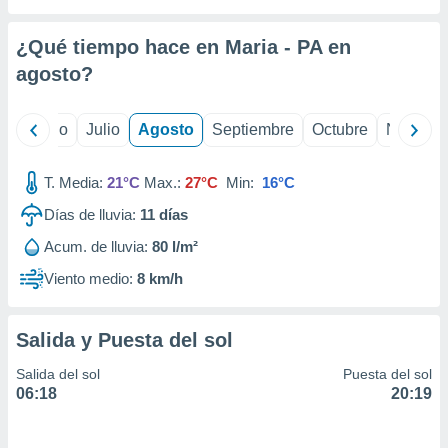
 seleccionar
o.
¿Qué tiempo hace en Maria - PA en
calización
precisa e
agosto
?
ión mediante
, publicidad
yo
Junio
Julio
Agosto
Septiembre
Octubre
Noviemb
dos,
T. Media:
21°C
Max.:
27°C
Min:
16°C
 publicidad
,
Días de lluvia:
11
días
ón de
 desarrollo
Acum. de lluvia:
80 l/m²
s.
Viento medio:
8 km/h
tros 1199
ios
Salida y Puesta del sol
Salida del sol
Puesta del sol
06:18
20:19