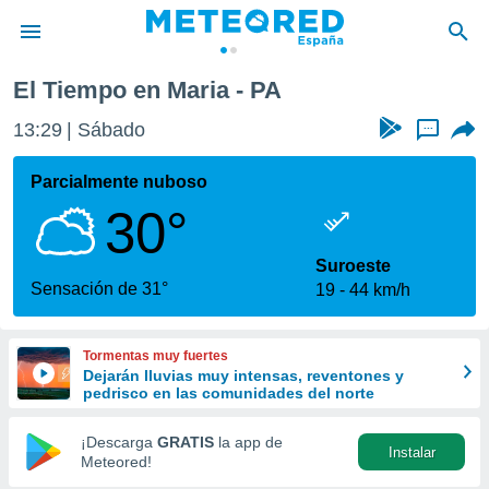
El Tiempo en Maria - PA
privacidad
13:29
Sábado
...
o de
tiempo.com)
borado por
Parcialmente nuboso
es para
30°
ue la
 que se
e calidad.
Suroeste
eder a este
Sensación de 31°
19
44 km/h
ediante las
opciones:
Tormentas muy fuertes
ookies y
Dejarán lluvias muy intensas, reventones y
e forma
pedrisco en las comunidades del norte
d digital
¡Descarga
GRATIS
la app de
Instalar
ada, basada
Meteored!
mación