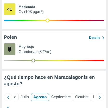
 seleccionar
o.
Moderada
41
O₃ (103 µg/m³)
calización
precisa e
ión mediante
, publicidad
Polen
Detalle
dos,
 publicidad
Muy bajo
,
Gramíneas (3 #/m³)
ón de
 desarrollo
s.
tros 1199
ios
¿Qué tiempo hace en Maracalagonis en
agosto
?
yo
Junio
Julio
Agosto
Septiembre
Octubre
Noviemb