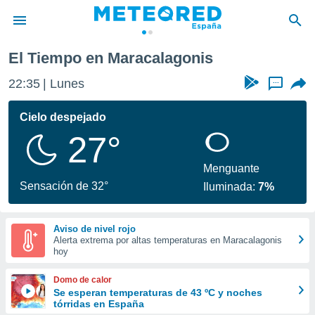
s
El Tiempo en Maracalagonis
privacidad
22:35
Lunes
...
o de
tiempo.com)
borado por
Cielo despejado
es para
27°
ue la
 que se
e calidad.
Menguante
eder a este
Sensación de 32°
Iluminada:
7%
ediante las
opciones:
Aviso de nivel rojo
ookies y
Alerta extrema por altas temperaturas en Maracalagonis
e forma
hoy
d digital
Domo de calor
ada, basada
Se esperan temperaturas de 43 ºC y noches
tórridas en España
mación