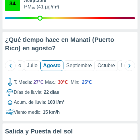
Aceptable
 seleccionar
34
o.
PM₁₀ (41 µg/m³)
calización
precisa e
ión mediante
¿Qué tiempo hace en Manatí (Puerto
, publicidad
Rico) en
agosto
?
dos,
 publicidad
,
yo
Junio
Julio
Agosto
Septiembre
Octubre
Noviemb
ón de
 desarrollo
s.
T. Media:
27°C
Max.:
30°C
Min:
25°C
tros 1199
Días de lluvia:
22
días
ios
Acum. de lluvia:
103 l/m²
Viento medio:
15 km/h
Salida y Puesta del sol