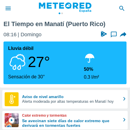
El Tiempo en Manatí (Puerto Rico)
privacidad
08:16
Domingo
...
o de
tiempo.com)
borado por
Lluvia débil
es para
27°
ue la
 que se
e calidad.
50%
eder a este
Sensación de 30°
0.3 l/m²
ediante las
opciones:
ookies y
Aviso de nivel amarillo
Alerta moderada por altas temperaturas en Manatí hoy
e forma
d digital
Calor extremo y tormentas
ada, basada
Se avecinan siete días de calor extremo que
derivará en tormentas fuertes
mación