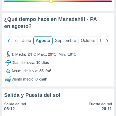
 seleccionar
o.
calización
precisa e
¿Qué tiempo hace en Manadahill - PA
ión mediante
en
agosto
?
, publicidad
yo
Junio
Julio
Agosto
Septiembre
Octubre
Noviemb
dos,
 publicidad
,
T. Media:
24°C
Max.:
29°C
Min:
19°C
ón de
Días de lluvia:
10
días
 desarrollo
s.
Acum. de lluvia:
85 l/m²
tros 1199
Viento medio:
8 km/h
ios
Salida y Puesta del sol
Salida del sol
Puesta del sol
06:12
20:11