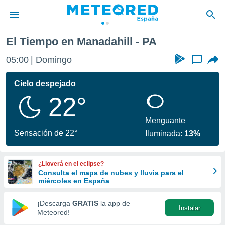
El Tiempo en Manadahill - PA
privacidad
05:00
Domingo
...
o de
tiempo.com)
borado por
Cielo despejado
es para
22°
ue la
 que se
e calidad.
Menguante
eder a este
Sensación de 22°
Iluminada:
13%
ediante las
opciones:
¿Lloverá en el eclipse?
ookies y
Consulta el mapa de nubes y lluvia para el
e forma
miércoles en España
d digital
¡Descarga
GRATIS
la app de
Instalar
ada, basada
Meteored!
mación