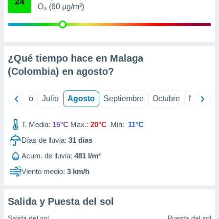
24
 seleccionar
O₃ (60 µg/m³)
o.
calización
precisa e
ión mediante
¿Qué tiempo hace en Malaga
, publicidad
(Colombia) en
agosto
?
dos,
 publicidad
yo
Junio
Julio
Agosto
Septiembre
Octubre
Noviemb
,
ón de
 desarrollo
T. Media:
15°C
Max.:
20°C
Min:
11°C
s.
Días de lluvia:
31
días
tros 1199
ios
Acum. de lluvia:
481 l/m²
Viento medio:
3 km/h
Salida y Puesta del sol
Salida del sol
Puesta del sol