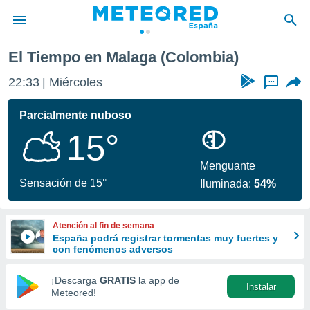
El Tiempo en Malaga (Colombia)
privacidad
22:33
Miércoles
...
o de
tiempo.com)
borado por
Parcialmente nuboso
es para
15°
ue la
 que se
e calidad.
Menguante
eder a este
Sensación de 15°
Iluminada:
54%
ediante las
opciones:
Atención al fin de semana
ookies y
España podrá registrar tormentas muy fuertes y
e forma
con fenómenos adversos
d digital
¡Descarga
GRATIS
la app de
Instalar
ada, basada
Meteored!
mación