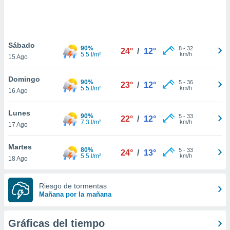
 botón
.
nto,
Sábado
90%
8
-
32
24°
/
12°
5.5 l/m²
km/h
15 Ago
cios
kies,
Domingo
ores únicos
90%
5
-
36
23°
/
12°
5.5 l/m²
km/h
16 Ago
as similares
nar,
rocesar
Lunes
90%
5
-
33
22°
/
12°
onales como
7.3 l/m²
km/h
17 Ago
 este sitio
recciones IP
Martes
ficadores de
80%
5
-
33
24°
/
13°
5.5 l/m²
km/h
18 Ago
 posible
s
 traten tus
Riesgo de tormentas
nales en
Mañana por la mañana
 interés
go a lo que
nerte. Para
Gráficas del tiempo
retirar su