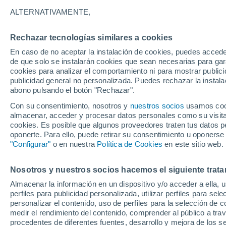
Gráfica del tiempo por horas en 
ALTERNATIVAMENTE,
SÍMBOLO
TEMPERATURA
Rechazar tecnologías similares a cookies
En caso de no aceptar la instalación de cookies, puedes acced
00
03
06
09
12
15
18
21
00
03
06
09
de que solo se instalarán cookies que sean necesarias para garan
cookies para analizar el comportamiento ni para mostrar publici
publicidad general no personalizada. Puedes rechazar la instala
abono pulsando el botón "Rechazar".
Con su consentimiento, nosotros y
nuestros socios
usamos cooki
almacenar, acceder y procesar datos personales como su visita e
cookies. Es posible que algunos proveedores traten tus datos pe
20°
oponerte. Para ello, puede retirar su consentimiento u oponerse
18°
"Configurar"
o en nuestra
Política de Cookies
en este sitio web.
17°
17°
16°
15°
15°
15°
14°
14°
14°
Nosotros y nuestros socios hacemos el siguiente trata
5.7
Almacenar la información en un dispositivo y/o acceder a ella, 
4.9
perfiles para publicidad personalizada, utilizar perfiles para sele
3.2
personalizar el contenido, uso de perfiles para la selección de c
medir el rendimiento del contenido, comprender al público a tra
0.9
procedentes de diferentes fuentes, desarrollo y mejora de los se
0.1