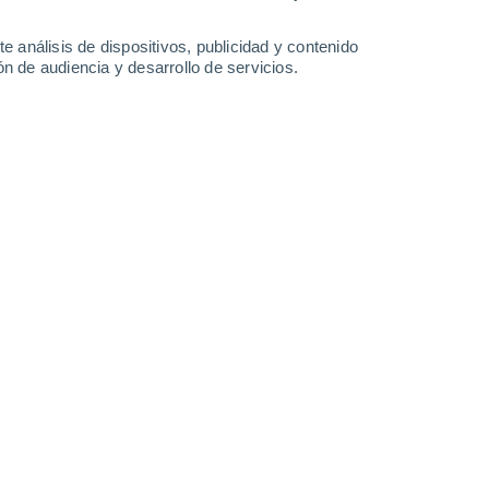
Sábado
8
e análisis de dispositivos, publicidad y contenido
n de audiencia y desarrollo de servicios.
n Malaga
15°
Parcialmente nuboso
02:00
Sensación T.
15°
14°
Parcialmente nuboso
05:00
Sensación T.
14°
17°
Parcialmente nuboso
08:00
Sensación T.
17°
80%
20°
Tormenta
11:00
3.2 l/m²
Sensación T.
20°
90%