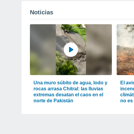
Noticias
Una muro súbito de agua, lodo y
El av
rocas arrasa Chitral: las lluvias
incend
extremas desatan el caos en el
climát
norte de Pakistán
no es 