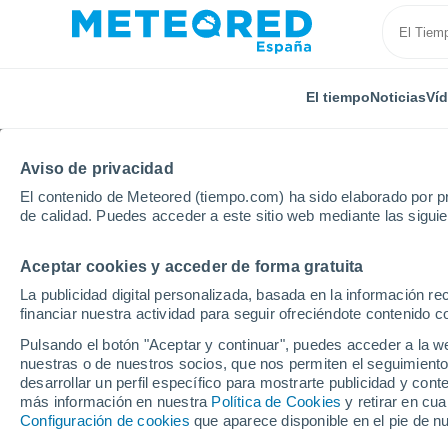
El tiempo
Noticias
Ví
Aviso de privacidad
El contenido de Meteored (tiempo.com) ha sido elaborado por pr
de calidad. Puedes acceder a este sitio web mediante las sigui
Aceptar cookies y acceder de forma gratuita
Inicio
Colombia
Departamento de Santander
M
La publicidad digital personalizada, basada en la información r
financiar nuestra actividad para seguir ofreciéndote contenido c
El tiempo en Malaga (
Pulsando el botón "Aceptar y continuar", puedes acceder a la w
nuestras o de nuestros socios, que nos permiten el seguimiento
desarrollar un perfil específico para mostrarte publicidad y co
El Tiempo 1 - 7 días
Por horas
más información en nuestra
Política de Cookies
y retirar en cu
Configuración de cookies
que aparece disponible en el pie de n