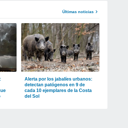
Últimas noticias
:
Alerta por los jabalíes urbanos:
detectan patógenos en 9 de
que
cada 10 ejemplares de la Costa
o
del Sol