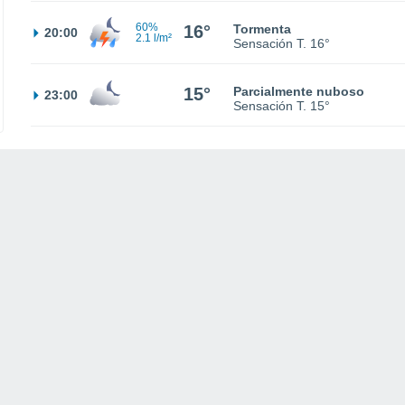
60%
16°
Tormenta
20:00
2.1 l/m²
Sensación T.
16°
15°
Parcialmente nuboso
23:00
Sensación T.
15°