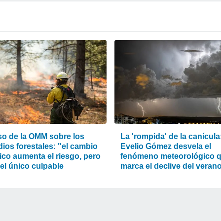
iso de la OMM sobre los
La 'rompida' de la canícula
ios forestales: "el cambio
Evelio Gómez desvela el
ico aumenta el riesgo, pero
fenómeno meteorológico 
el único culpable
marca el declive del veran