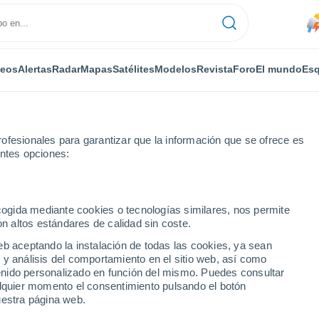
deos
Alertas
Radar
Mapas
Satélites
Modelos
Revista
Foro
El mundo
Esq
ofesionales para garantizar que la información que se ofrece es
entes opciones:
alaga
Por horas
ecogida mediante cookies o tecnologías similares, nos permite
on altos estándares de calidad sin coste.
Colombia) por horas
eb aceptando la instalación de todas las cookies, ya sean
 y análisis del comportamiento en el sitio web, así como
ntenido personalizado en función del mismo. Puedes consultar
alquier momento el consentimiento pulsando el botón
uestra página web.