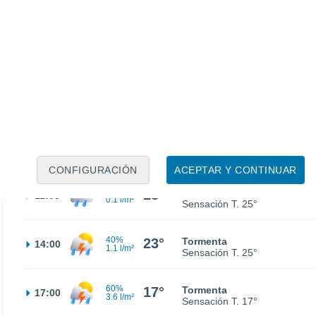
14°
Parcialmente nuboso
02:00
Sensación T.
14°
14°
Nubes y claros
05:00
Sensación T.
14°
18°
Nubes y claros
08:00
Sensación T.
18°
CONFIGURACIÓN
ACEPTAR Y CONTINUAR
30%
23°
Lluvia débil
11:00
0.1 l/m²
Sensación T.
25°
40%
23°
Tormenta
14:00
1.1 l/m²
Sensación T.
25°
60%
17°
Tormenta
17:00
3.6 l/m²
Sensación T.
17°