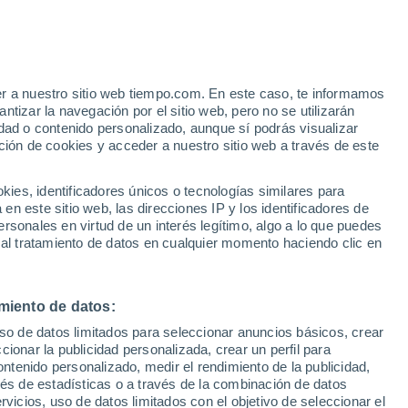
Malaga
VIENTO
PRECIPITACIÓN
er a nuestro sitio web tiempo.com. En este caso, te informamos
12
15
18
21
00
03
06
09
12
15
18
21
00
tizar la navegación por el sitio web, pero no se utilizarán
dad o contenido personalizado, aunque sí podrás visualizar
ción de cookies y acceder a nuestro sitio web a través de este
es, identificadores únicos o tecnologías similares para
23°
23°
23°
22°
n este sitio web, las direcciones IP y los identificadores de
rsonales en virtud de un interés legítimo, algo a lo que puedes
19°
 al tratamiento de datos en cualquier momento haciendo clic en
18°
17°
16°
15°
15°
15°
14°
miento de datos:
14°
uso de datos limitados para seleccionar anuncios básicos, crear
ccionar la publicidad personalizada, crear un perfil para
3.6
ontenido personalizado, medir el rendimiento de la publicidad,
2.1
vés de estadísticas o a través de la combinación de datos
1.1
0.4
rvicios, uso de datos limitados con el objetivo de seleccionar el
0.1
0.1