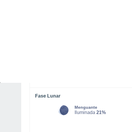
SÁBADO, 08 DE AGOSTO
Por la tarde
Chubascos tormentosos con
cielo parcialmente nuboso
Salida del sol a las
05:45
Puesta del sol a las
18:07
Primera luz a las
05:23
Última luz a las
18:29
Fase Lunar
Menguante
Iluminada
21%