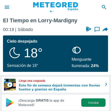
El Tiempo en Lorry-Mardigny
privacidad
00:19
Sábado
...
o de
tiempo.com)
borado por
Cielo despejado
es para
18°
ue la
 que se
e calidad.
Menguante
eder a este
Sensación de 18°
Iluminada:
24%
ediante las
opciones:
Llega una vaguada
ookies y
Este fin de semana dejará tormentas con lluvias
e forma
fuertes y granizo en España
d digital
¡Descarga
GRATIS
la app de
Instalar
ada, basada
Meteored!
mación