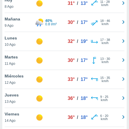
11
-
28
31°
/
13°
km/h
8 Ago
do en
 mismo.
sultar más
Mañana
40%
18
-
46
30°
/
17°
 en nuestra
0.8 l/m²
km/h
9 Ago
 Cookies
y
ualquier
Lunes
17
-
38
32°
/
19°
km/h
10 Ago
ento
 botón
ación de
Martes
13
-
30
30°
/
17°
kies
km/h
11 Ago
 disponible
e nuestra
Miércoles
15
-
35
.
33°
/
17°
km/h
12 Ago
IVAMENTE,
Jueves
9
-
25
36°
/
18°
km/h
13 Ago
as
 a cookies
Viernes
6
-
20
36°
/
18°
km/h
 no aceptar
14 Ago
ón de