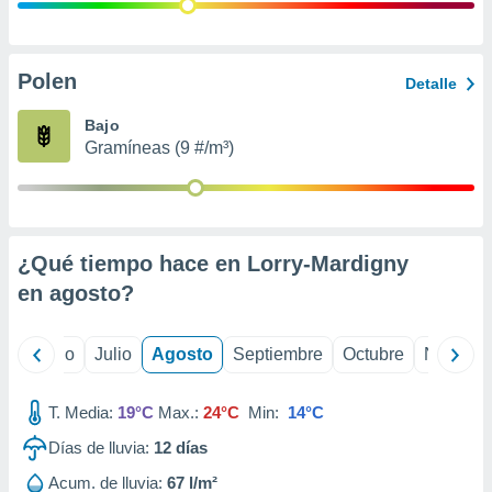
 seleccionar
o.
calización
precisa e
Polen
Detalle
ión mediante
Bajo
, publicidad
Gramíneas (9 #/m³)
dos,
 publicidad
,
ón de
¿Qué tiempo hace en Lorry-Mardigny
 desarrollo
s.
en
agosto
?
tros 1199
ios
yo
Junio
Julio
Agosto
Septiembre
Octubre
Noviemb
T. Media:
19°C
Max.:
24°C
Min:
14°C
Días de lluvia:
12
días
Acum. de lluvia:
67 l/m²