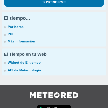
El tiempo...
Por horas
PDF
Más información
El Tiempo en tu Web
Widget de El tiempo
API de Meteorología