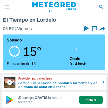
El Tiempo en Lordelo
privacidad
06:57
Viernes
...
o de
tiempo.com)
borado por
Soleado
es para
15°
ue la
 que se
e calidad.
Oeste
eder a este
Sensación de 15°
0
4 km/h
ediante las
opciones:
Previsión para el eclipse
ookies y
Samuel Biener avisa de posibles tormentas y de
e forma
un domo de calor en España
d digital
¡Descarga
GRATIS
la app de
Instalar
ada, basada
Meteored!
mación