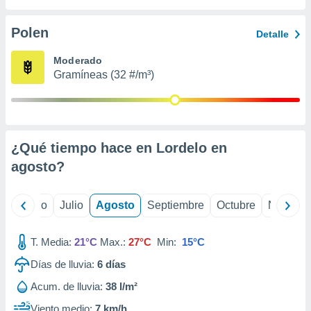
 seleccionar
o.
Polen
Detalle
calización
precisa e
Moderado
ión mediante
Gramíneas (32 #/m³)
, publicidad
dos,
 publicidad
,
¿Qué tiempo hace en Lordelo en
ón de
agosto
?
 desarrollo
s.
tros 1199
yo
Junio
Julio
Agosto
Septiembre
Octubre
Noviemb
ios
T. Media:
21°C
Max.:
27°C
Min:
15°C
Días de lluvia:
6
días
Acum. de lluvia:
38 l/m²
Viento medio:
7 km/h