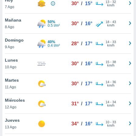
13
-
32
30°
/
15°
km/h
7 Ago
do en
 mismo.
sultar más
Mañana
50%
18
-
43
30°
/
16°
 en nuestra
0.5 l/m²
km/h
8 Ago
 Cookies
y
ualquier
Domingo
40%
14
-
33
28°
/
17°
0.4 l/m²
km/h
9 Ago
ento
 botón
ación de
Lunes
15
-
38
30°
/
16°
kies
km/h
10 Ago
 disponible
e nuestra
Martes
14
-
36
.
30°
/
17°
km/h
11 Ago
IVAMENTE,
Miércoles
14
-
34
31°
/
17°
km/h
12 Ago
as
 a cookies
Jueves
10
-
33
34°
/
16°
km/h
 no aceptar
13 Ago
ón de