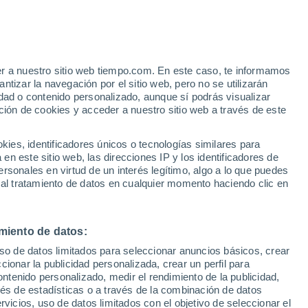
er a nuestro sitio web tiempo.com. En este caso, te informamos
tizar la navegación por el sitio web, pero no se utilizarán
dad o contenido personalizado, aunque sí podrás visualizar
ción de cookies y acceder a nuestro sitio web a través de este
es, identificadores únicos o tecnologías similares para
n este sitio web, las direcciones IP y los identificadores de
rsonales en virtud de un interés legítimo, algo a lo que puedes
ualidad
Mapa de lluvia
Satélites
Modelos
 al tratamiento de datos en cualquier momento haciendo clic en
miento de datos:
iércoles
Jueves
Viernes
Sábado
uso de datos limitados para seleccionar anuncios básicos, crear
12 Ago
13 Ago
14 Ago
15 Ago
ccionar la publicidad personalizada, crear un perfil para
ontenido personalizado, medir el rendimiento de la publicidad,
vés de estadísticas o a través de la combinación de datos
rvicios, uso de datos limitados con el objetivo de seleccionar el
60%