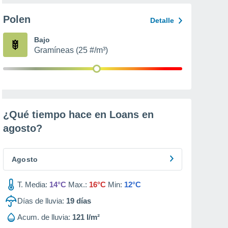
Polen
Detalle
Bajo
Gramíneas (25 #/m³)
¿Qué tiempo hace en Loans en
agosto
?
Agosto
T. Media:
14°C
Max.:
16°C
Min:
12°C
Días de lluvia:
19
días
Acum. de lluvia:
121 l/m²