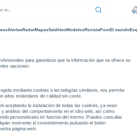
deos
Alertas
Radar
Mapas
Satélites
Modelos
Revista
Foro
El mundo
Esq
ofesionales para garantizar que la información que se ofrece es
entes opciones:
ecogida mediante cookies o tecnologías similares, nos permite
on altos estándares de calidad sin coste.
eb aceptando la instalación de todas las cookies, ya sean
 y análisis del comportamiento en el sitio web, así como
...
ntenido personalizado en función del mismo. Puedes consultar
alquier momento el consentimiento pulsando el botón
Por horas
uestra página web.
Lluvias débiles en las próximas
horas