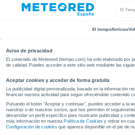
El tiempo
Noticias
Ví
Aviso de privacidad
El contenido de Meteored (tiempo.com) ha sido elaborado por pr
de calidad. Puedes acceder a este sitio web mediante las sigui
Aceptar cookies y acceder de forma gratuita
Inicio
Reino Unido
Strathclyde
Loans
La publicidad digital personalizada, basada en la información r
financiar nuestra actividad para seguir ofreciéndote contenido c
El Tiempo en Loans
Pulsando el botón "Aceptar y continuar", puedes acceder a la w
nuestras o de nuestros socios, que nos permiten el seguimiento
08:17
Domingo
desarrollar un perfil específico para mostrarte publicidad y co
más información en nuestra
Política de Cookies
y retirar en cu
Configuración de cookies
que aparece disponible en el pie de n
Lluvia débil