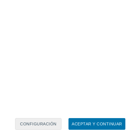
Calendario lunar
Lun
Mar
Mié
Jue
Vie
Sáb
Dom
9
10
11
12
13
14
15
16
17
18
19
20
21
22
CONFIGURACIÓN
ACEPTAR Y CONTINUAR