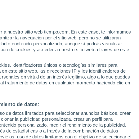
er a nuestro sitio web tiempo.com. En este caso, te informamos
h
tizar la navegación por el sitio web, pero no se utilizarán
dad o contenido personalizado, aunque sí podrás visualizar
ción de cookies y acceder a nuestro sitio web a través de este
es, identificadores únicos o tecnologías similares para
n este sitio web, las direcciones IP y los identificadores de
rsonales en virtud de un interés legítimo, algo a lo que puedes
 temperatura
Radar de lluvia
Satélites
Modelos
 al tratamiento de datos en cualquier momento haciendo clic en
miento de datos:
Lunes
Martes
Miércoles
Jueves
uso de datos limitados para seleccionar anuncios básicos, crear
10 Ago
11 Ago
12 Ago
13 Ago
ccionar la publicidad personalizada, crear un perfil para
ontenido personalizado, medir el rendimiento de la publicidad,
vés de estadísticas o a través de la combinación de datos
rvicios, uso de datos limitados con el objetivo de seleccionar el