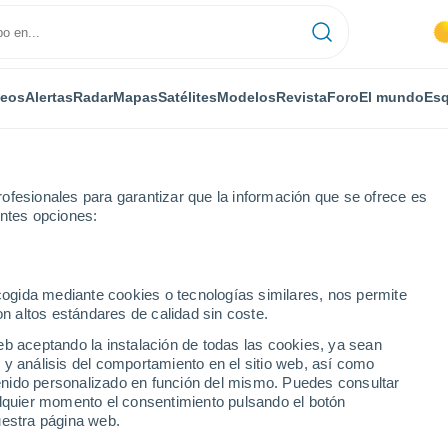
deos
Alertas
Radar
Mapas
Satélites
Modelos
Revista
Foro
El mundo
Esq
ofesionales para garantizar que la información que se ofrece es
entes opciones:
 Marlow
ecogida mediante cookies o tecnologías similares, nos permite
on altos estándares de calidad sin coste.
rlow
eb aceptando la instalación de todas las cookies, ya sean
 y análisis del comportamiento en el sitio web, así como
...
ntenido personalizado en función del mismo. Puedes consultar
alquier momento el consentimiento pulsando el botón
Por horas
uestra página web.
Cielos despejados en las
próximas horas