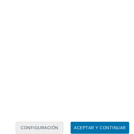
Calendario lunar
Lun
Mar
Mié
Jue
Vie
Sáb
Dom
7
8
9
10
11
12
13
14
15
16
17
18
19
20
CONFIGURACIÓN
ACEPTAR Y CONTINUAR