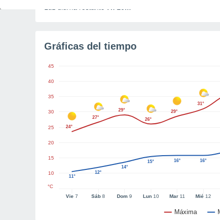
Luz diurna restante
7h 29m
Gráficas del tiempo
45
40
35
31°
29°
30
29°
27°
26°
24°
25
20
15
16°
16°
15°
14°
12°
10
11°
°C
Vie
7
Sáb
8
Dom
9
Lun
10
Mar
11
Mié
12
Máxima