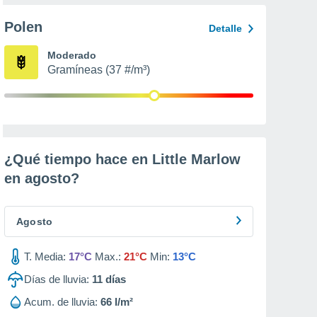
Polen
Detalle
Moderado
Gramíneas (37 #/m³)
¿Qué tiempo hace en Little Marlow
en
agosto
?
Agosto
T. Media:
17°C
Max.:
21°C
Min:
13°C
Días de lluvia:
11
días
Acum. de lluvia:
66 l/m²