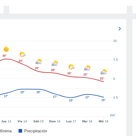
10
35°
7.5
33°
29°
28°
26°
25°
23°
5
19°
19°
17°
17°
17°
2.5
15°
15°
l/m²
Jue
13
Vie
14
Sáb
15
Dom
16
Lun
17
Mar
18
Mié
19
Mínima
Precipitación