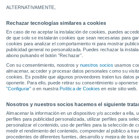
22°
ALTERNATIVAMENTE,
Rechazar tecnologías similares a cookies
Oeste
En caso de no aceptar la instalación de cookies, puedes acced
Sensación de 25°
6
-
20 km/
de que solo se instalarán cookies que sean necesarias para garan
cookies para analizar el comportamiento ni para mostrar publici
publicidad general no personalizada. Puedes rechazar la instala
abono pulsando el botón "Rechazar".
Tormentas fuertes
Esta tarde las tormentas dejarán fenómenos
Con su consentimiento, nosotros y
nuestros socios
usamos cooki
adversos en 6 comunidades
almacenar, acceder y procesar datos personales como su visita e
cookies. Es posible que algunos proveedores traten tus datos pe
El Tiempo 1 - 7 días
Por horas
Actualidad
Mapa de
oponerte. Para ello, puede retirar su consentimiento u oponerse
"Configurar"
o en nuestra
Política de Cookies
en este sitio web.
Nosotros y nuestros socios hacemos el siguiente trata
Mañana
Domingo
Hoy
Almacenar la información en un dispositivo y/o acceder a ella, 
8 Ago
9 Ago
7 Ago
perfiles para publicidad personalizada, utilizar perfiles para sele
personalizar el contenido, uso de perfiles para la selección de c
medir el rendimiento del contenido, comprender al público a tra
procedentes de diferentes fuentes, desarrollo y mejora de los se