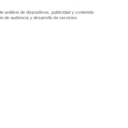
26°
/
15°
29°
/
16°
31°
/
16°
35°
/
17°
e análisis de dispositivos, publicidad y contenido
n de audiencia y desarrollo de servicios.
-
25
km/h
17
-
35
km/h
14
-
32
km/h
12
-
31
km/h
 agosto
Oeste
5 Medio
°
6
-
20 km/h
FPS:
6-10
Oeste
5 Medio
°
6
-
20 km/h
FPS:
6-10
Oeste
3 Medio
°
6
-
20 km/h
FPS:
6-10
Noroeste
2 Bajo
°
6
-
20 km/h
FPS:
no