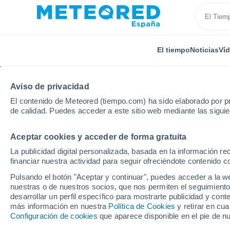
El tiempo
Noticias
Ví
Aviso de privacidad
El contenido de Meteored (tiempo.com) ha sido elaborado por pr
de calidad. Puedes acceder a este sitio web mediante las sigui
Aceptar cookies y acceder de forma gratuita
Inicio
Reino Unido
Sudeste de Inglaterra
Little
La publicidad digital personalizada, basada en la información r
financiar nuestra actividad para seguir ofreciéndote contenido c
El Tiempo en Little Ma
Pulsando el botón "Aceptar y continuar", puedes acceder a la w
nuestras o de nuestros socios, que nos permiten el seguimiento
13:51
Viernes
desarrollar un perfil específico para mostrarte publicidad y co
más información en nuestra
Política de Cookies
y retirar en cu
Configuración de cookies
que aparece disponible en el pie de n
Soleado