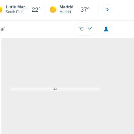
Little Marlow
Madrid
Barcelona
22°
37°
South East
Madrid
Barcelona
°C
uí