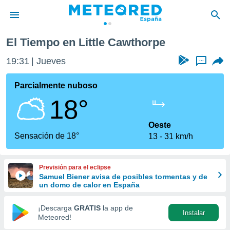
rpe
El Tiempo en Little Cawthorpe
privacidad
19:31
Jueves
...
o de
tiempo.com)
borado por
Parcialmente nuboso
es para
18°
ue la
 que se
e calidad.
Oeste
eder a este
Sensación de 18°
13
31 km/h
ediante las
opciones:
Previsión para el eclipse
ookies y
Samuel Biener avisa de posibles tormentas y de
e forma
un domo de calor en España
d digital
¡Descarga
GRATIS
la app de
Instalar
ada, basada
Meteored!
mación