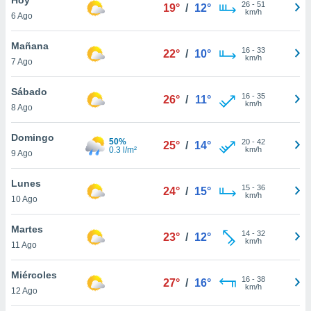
26
-
51
19°
/
12°
km/h
6 Ago
do en
 mismo.
sultar más
Mañana
16
-
33
22°
/
10°
 en nuestra
km/h
7 Ago
 Cookies
y
ualquier
Sábado
16
-
35
26°
/
11°
km/h
8 Ago
ento
 botón
ación de
Domingo
50%
20
-
42
25°
/
14°
kies
0.3 l/m²
km/h
9 Ago
 disponible
e nuestra
Lunes
15
-
36
.
24°
/
15°
km/h
10 Ago
IVAMENTE,
Martes
14
-
32
23°
/
12°
km/h
11 Ago
as
 a cookies
Miércoles
16
-
38
27°
/
16°
km/h
 no aceptar
12 Ago
ón de