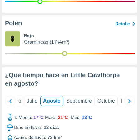
 seleccionar
o.
calización
precisa e
Polen
Detalle
ión mediante
Bajo
, publicidad
Gramíneas (17 #/m³)
dos,
 publicidad
,
ón de
¿Qué tiempo hace en Little Cawthorpe
 desarrollo
s.
en
agosto
?
tros 1199
ios
yo
Junio
Julio
Agosto
Septiembre
Octubre
Noviemb
T. Media:
17°C
Max.:
21°C
Min:
13°C
Días de lluvia:
12
días
Acum. de lluvia:
72 l/m²