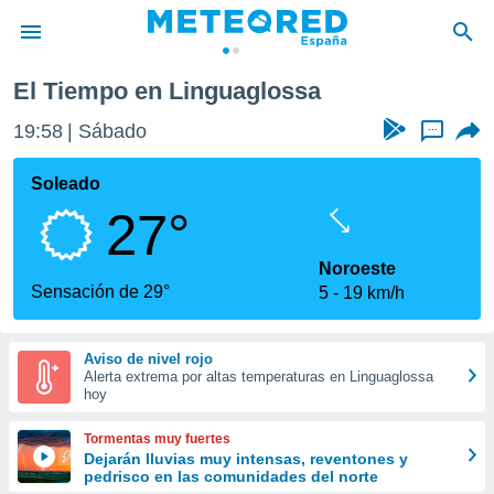
El Tiempo en Linguaglossa
privacidad
19:58
Sábado
...
o de
tiempo.com)
borado por
Soleado
es para
27°
ue la
 que se
e calidad.
Noroeste
eder a este
Sensación de 29°
5
19 km/h
ediante las
opciones:
Aviso de nivel rojo
ookies y
Alerta extrema por altas temperaturas en Linguaglossa
e forma
hoy
d digital
Tormentas muy fuertes
ada, basada
Dejarán lluvias muy intensas, reventones y
pedrisco en las comunidades del norte
mación