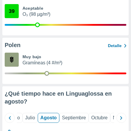
 seleccionar
o.
Aceptable
39
O₃ (98 µg/m³)
calización
precisa e
ión mediante
, publicidad
Polen
Detalle
dos,
 publicidad
Muy bajo
,
Gramíneas (4 #/m³)
ón de
 desarrollo
s.
tros 1199
ios
¿Qué tiempo hace en Linguaglossa en
agosto
?
yo
Junio
Julio
Agosto
Septiembre
Octubre
Noviemb